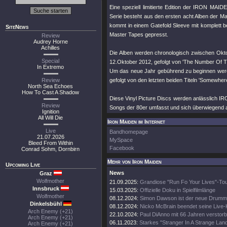
Eine speziell limitierte Edition der IRON MAID
Serie besteht aus den ersten acht Alben der Mai
kommt in einem Gatefold Sleeve mit komplett b
SiteNews
Master Tapes gepresst.
Review
Audrey Horne
Achilles
Die Alben werden chronologisch zwischen Oktob
Special
12.Oktober 2012, gefolgt von 'The Number Of T
In Extremo
Um das neue Jahr gebührend zu beginnen werden
Review
gefolgt von den letzten beiden Titeln 'Somewhe
North Sea Echoes
How To Cast A Shadow
Diese Vinyl Picture Discs werden anlässlich IR
Review
Songs der 80er umfasst und sich überwiegend a
Ignition
All Will Die
Iron Maiden im Internet
Live
Bandhomepage
21.07.2026
MySpace
Bleed From Within
Facebook
Conrad Sohm, Dornbirn
Mehr von Iron Maiden
Upcoming Live
News
Graz
Wolfmother
21.09.2025:
Grandiose "Run Fo Your Lives"-To
Innsbruck
15.03.2025:
Offizielle Doku in Spielfilmlänge
Wolfmother
08.12.2024:
Simon Dawson ist der neue Drumm
Dinkelsbühl
08.12.2024:
Nicko McBrain beendet seine Live-
Arch Enemy (+21)
22.10.2024:
Paul DiAnno mit 66 Jahren verstor
Arch Enemy (+21)
06.11.2023:
Starkes "Stranger In A Strange Lan
Arch Enemy (+21)