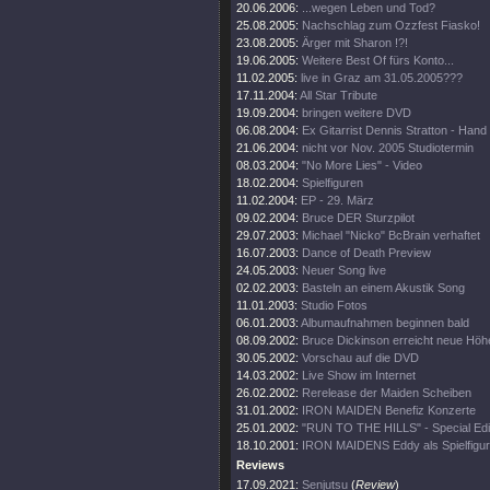
20.06.2006:
...wegen Leben und Tod?
25.08.2005:
Nachschlag zum Ozzfest Fiasko!
23.08.2005:
Ärger mit Sharon !?!
19.06.2005:
Weitere Best Of fürs Konto...
11.02.2005:
live in Graz am 31.05.2005???
17.11.2004:
All Star Tribute
19.09.2004:
bringen weitere DVD
06.08.2004:
Ex Gitarrist Dennis Stratton - Hand
21.06.2004:
nicht vor Nov. 2005 Studiotermin
08.03.2004:
"No More Lies" - Video
18.02.2004:
Spielfiguren
11.02.2004:
EP - 29. März
09.02.2004:
Bruce DER Sturzpilot
29.07.2003:
Michael "Nicko" BcBrain verhaftet
16.07.2003:
Dance of Death Preview
24.05.2003:
Neuer Song live
02.02.2003:
Basteln an einem Akustik Song
11.01.2003:
Studio Fotos
06.01.2003:
Albumaufnahmen beginnen bald
08.09.2002:
Bruce Dickinson erreicht neue Höh
30.05.2002:
Vorschau auf die DVD
14.03.2002:
Live Show im Internet
26.02.2002:
Rerelease der Maiden Scheiben
31.01.2002:
IRON MAIDEN Benefiz Konzerte
25.01.2002:
"RUN TO THE HILLS" - Special Edi
18.10.2001:
IRON MAIDENS Eddy als Spielfigur
Reviews
17.09.2021:
Senjutsu
(
Review
)