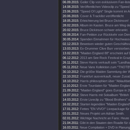
06.09.2015:
Geiler Clip von exklusivem Fan-list
14.08.2015:
Veröffentlichen Videoclip zu "Speed 
23.06.2015:
"Speed Of Light" Single kommt im A
20.06.2015:
Cover & Tracklist veröffentlicht
18.05.2015:
Erleichterung bei Bruce Dickinson!
28.02.2015:
Album im Kasten. Bruce am Weg d
20.02.2015:
Bruce Dickinson schwer erkrankt.
05.08.2014:
Fan-Petition zur Rückkehr von Der
30.05.2014:
Spenden Einnahmen für Hochwass
02.12.2013:
Beweisen wieder guten Geschäftss
13.03.2013:
Ex-Drummer Clive Burr verstorben
13.02.2013:
"Maiden England 88" erscheint auf 
06.12.2012:
2013 am See Rock Festival in Gra
26.11.2012:
Steve Harris verkauft sein "Landhau
05.11.2012:
Neue Vans Kollektion zum "TNOTB"
30.10.2012:
Die größte Maiden Sammlung der W
22.10.2012:
Frankfurt ausverkauft, neuer Zusat
18.10.2012:
Harris philosophiert über "Ablaufda
11.10.2012:
Erste Tourdaten für "Maiden Englan
21.09.2012:
"Maiden England" goes Europe in 2
18.07.2012:
Steve Harris mit Soloalbum "British 
14.03.2012:
Erste Liveclip zu "Blood Brothers" o
16.02.2012:
Starten legendäre "Maiden England"
17.01.2012:
Fettes "EN VIVO!" Livepackage für
03.01.2012:
Neues Projekt um Adrian Smith.
02.01.2012:
Wichtige Nachricht an Fans: Heute
21.04.2011:
Gibt in den Staaten den Roadie für d
16.03.2011:
Neue Compilation + DVD in Planung