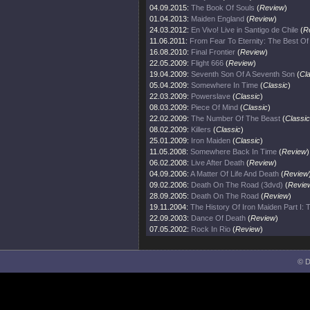
04.09.2015:
The Book Of Souls
(
Review
)
01.04.2013:
Maiden England
(
Review
)
24.03.2012:
En Vivo! Live in Santigo de Chile
(
R
11.06.2011:
From Fear To Eternity: The Best O
16.08.2010:
Final Frontier
(
Review
)
22.05.2009:
Flight 666
(
Review
)
19.04.2009:
Seventh Son Of A Seventh Son
(
Cl
05.04.2009:
Somewhere In Time
(
Classic
)
22.03.2009:
Powerslave
(
Classic
)
08.03.2009:
Piece Of Mind
(
Classic
)
22.02.2009:
The Number Of The Beast
(
Classic
08.02.2009:
Killers
(
Classic
)
25.01.2009:
Iron Maiden
(
Classic
)
11.05.2008:
Somewhere Back In Time
(
Review
)
06.02.2008:
Live After Death
(
Review
)
04.09.2006:
A Matter Of Life And Death
(
Review
09.02.2006:
Death On The Road (3dvd)
(
Revie
28.09.2005:
Death On The Road
(
Review
)
19.11.2004:
The History Of Iron Maiden Part I:
22.09.2003:
Dance Of Death
(
Review
)
07.05.2002:
Rock In Rio
(
Review
)
© D