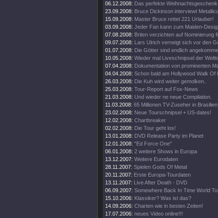
06.12.2008:
Das perfekte Weihnachtsgeschenk
23.09.2008:
Bruce Dickinson interviewt Metallic
15.09.2008:
Master Bruce rettet 221 Urlauber!
03.09.2008:
Jeder Fan kann zum Maiden-Desig
07.08.2008:
Briten verzichten auf Nominierung f
09.07.2008:
Lars Ulrich verneigt sich vor den G
01.07.2008:
Die Götter sind endlich angekomme
10.05.2008:
Wieder mal Liveschnipsel der Weltt
07.04.2008:
Dokumentation von prominenten M
04.04.2008:
Schon bald am Hollywood Walk Of
26.03.2008:
Die Kuh wird weiter gemolken..
25.03.2008:
Tour-Report auf Fox-News
21.03.2008:
Und wieder ne neue Compilation.
11.03.2008:
65 Millionen TV-Zuseher in Brasilien
23.02.2008:
Neue Tourschnipsel + US-dates!
12.02.2008:
Chartbreaker
02.02.2008:
Die Tour geht los!
13.01.2008:
DVD Release Party im Planet
12.01.2008:
"Ed Force One"
06.01.2008:
2 weitere Shows in Europa
13.12.2007:
Weitere Eurodaten
28.11.2007:
Spielen Gods Of Metal
20.11.2007:
Erste Europa-Tourdaten
13.11.2007:
Live After Death - DVD
06.09.2007:
Somewhere Back In Time World To
15.10.2006:
Klassiker? Was ist das?
14.09.2006:
Charten wie in besten Zeiten!
17.07.2006:
neues Video online!!!