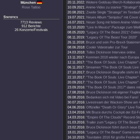
20.11.2022:
Weitere Geldsau-Merch-Kollaborati
München
Rose Tattoo
10.09.2021:
Anime-Video zu starker "Stratego" 
20.08.2021:
Zweite Single "Stratego" im Testlauf
Statistics
19.07.2021:
Neues Album "Senjutsu" mit Cover 
7713 Reviews
16.07.2021:
Neuer Song mit fettem Anime-Video
912 Berichte
03.10.2020:
"Live In Mexico" Package zum Wei
26 Konzerte/Festivals
08.05.2020:
"Legacy Of The Beast 2021"-Dates
08.11.2019:
"Legacy Of The Beast Tour 2020"
26.11.2018:
Bruce und sein Pro-Brexit-Statemen
08.06.2018:
Cooler Videotrailer zur Tour
24.03.2018:
Tolles Dickinson Interview online
13.11.2017:
Kommen 2018 wieder nach Europa
12.11.2017:
"The Book Of Souls: Live Chapter" 
06.11.2017:
Streamen "The Book Of Souls:Live
27.10.2017:
Bruce Dickinson Biografie steht im
22.10.2017:
"The Book Of Souls: Live Chapter" 
20.09.2017:
"The Book Of Souls: Live Chapter" 
23.09.2016:
"The Book Of Souls 2017" dates mi
17.08.2016:
Bruce Dickinson mit eigener Fluglini
09.08.2016:
Bedanken sich mit Video bei Fans!
30.07.2016:
Livestream der Wacken-Show am 4
04.06.2016:
Offizieller "Death Or Glory" Live-Tou
13.04.2016:
Mit Bruce durchs Cockpit der Ed-
14.03.2016:
"Empire Of The Clouds" Record-St
01.03.2016:
Trailer zum "Legacy Of The Beast"
23.02.2016:
Bruce Dickinson führt durch neue
18.01.2016:
"Legacy Of The Beast" Game kom
16.10.2015:
Tourdates 2016 für große Festivals