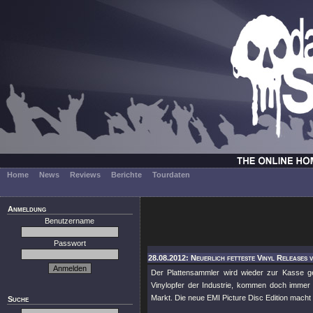
Home
News
Reviews
Berichte
Tourdaten
Anmeldung
Benutzername
Passwort
28.08.2012: Neuerlich fetteste Vinyl Releases v
Der Plattensammler wird wieder zur Kasse 
Vinylopfer der Industrie, kommen doch immer w
Markt. Die neue EMI Picture Disc Edition mach
Suche