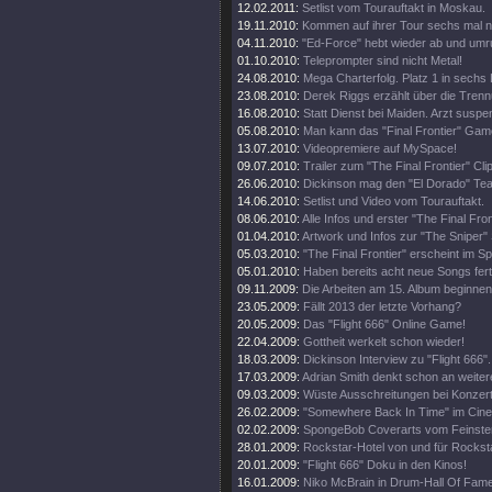
12.02.2011:
Setlist vom Tourauftakt in Moskau.
19.11.2010:
Kommen auf ihrer Tour sechs mal 
04.11.2010:
"Ed-Force" hebt wieder ab und umr
01.10.2010:
Teleprompter sind nicht Metal!
24.08.2010:
Mega Charterfolg. Platz 1 in sechs
23.08.2010:
Derek Riggs erzählt über die Trenn
16.08.2010:
Statt Dienst bei Maiden. Arzt suspen
05.08.2010:
Man kann das "Final Frontier" Gam
13.07.2010:
Videopremiere auf MySpace!
09.07.2010:
Trailer zum "The Final Frontier" Clip
26.06.2010:
Dickinson mag den "El Dorado" Tea
14.06.2010:
Setlist und Video vom Tourauftakt.
08.06.2010:
Alle Infos und erster "The Final Fro
01.04.2010:
Artwork und Infos zur "The Sniper" 
05.03.2010:
"The Final Frontier" erscheint im 
05.01.2010:
Haben bereits acht neue Songs fert
09.11.2009:
Die Arbeiten am 15. Album beginnen
23.05.2009:
Fällt 2013 der letzte Vorhang?
20.05.2009:
Das "Flight 666" Online Game!
22.04.2009:
Gottheit werkelt schon wieder!
18.03.2009:
Dickinson Interview zu "Flight 666".
17.03.2009:
Adrian Smith denkt schon an weiter
09.03.2009:
Wüste Ausschreitungen bei Konzert
26.02.2009:
"Somewhere Back In Time" im Cine
02.02.2009:
SpongeBob Coverarts vom Feinste
28.01.2009:
Rockstar-Hotel von und für Rockst
20.01.2009:
"Flight 666" Doku in den Kinos!
16.01.2009:
Niko McBrain in Drum-Hall Of Fame