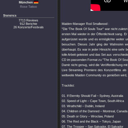
München
Rose Tattoo
Statistics
7713 Reviews
912 Berichte
Maiden-Manager Rod Smallwood :
26 Konzerte/Festivals
"Die ‘The Book Of Souls Tour" war nicht zulet
ersten Mal wieder in der Öffentlichkeit sang. E
aufgerüstet wurde und es ermöglichte weiter un
besuchen. Dieses Jahr ging der Wahnsinn we
überhaupt. Es war in jeder Hinsicht eine sehr 
tolle Arbeit geleistet und das Set aus verschi
CD im passenden Format zu "The Book Of Souls
Damit nicht genug, wird die Veröffentlichung mi
Live Streaming Premiere des Konzertfilms als
weltweite Maiden Community es genießen wird,
Tracklist:
01. If Eternity Should Fail – Sydney, Australia
02. Speed of Light – Cape Town, South Africa
03. Wrathchild – Dublin, Ireland
04. Children of the Damned – Montreal, Canada
05. Death or Glory – Wroclaw, Poland
06. The Red and the Black – Tokyo, Japan
07. The Trooper – San Salvador, El Salvador