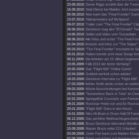
23.08.2010:
Derek Riggs erzählt über die Trenn
16.08.2010:
Statt Dienst bei Maiden. Arzt suspen
05.08.2010:
Man kann das "Final Frontier" Gam
13.07.2010:
Videopremiere auf MySpace!
09.07.2010:
Trailer zum "The Final Frontier" Clip
26.06.2010:
Dickinson mag den "El Dorado" Tea
14.06.2010:
Setlist und Video vom Tourauftakt.
08.06.2010:
Alle Infos und erster "The Final Fro
01.04.2010:
Artwork und Infos zur "The Sniper" 
05.03.2010:
"The Final Frontier" erscheint im 
05.01.2010:
Haben bereits acht neue Songs fert
09.11.2009:
Die Arbeiten am 15. Album beginnen
23.05.2009:
Fällt 2013 der letzte Vorhang?
20.05.2009:
Das "Flight 666" Online Game!
22.04.2009:
Gottheit werkelt schon wieder!
18.03.2009:
Dickinson Interview zu "Flight 666".
17.03.2009:
Adrian Smith denkt schon an weiter
09.03.2009:
Wüste Ausschreitungen bei Konzert
26.02.2009:
"Somewhere Back In Time" im Cine
02.02.2009:
SpongeBob Coverarts vom Feinste
28.01.2009:
Rockstar-Hotel von und für Rockst
20.01.2009:
"Flight 666" Doku in den Kinos!
16.01.2009:
Niko McBrain in Drum-Hall Of Fame
06.12.2008:
Das perfekte Weihnachtsgeschenk
23.09.2008:
Bruce Dickinson interviewt Metallic
15.09.2008:
Master Bruce rettet 221 Urlauber!
03.09.2008:
Jeder Fan kann zum Maiden-Desig
07.08.2008:
Briten verzichten auf Nominierung f