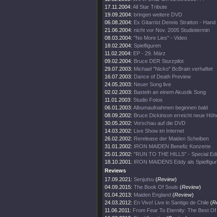
17.11.2004:
All Star Tribute
19.09.2004:
bringen weitere DVD
06.08.2004:
Ex Gitarrist Dennis Stratton - Hand
21.06.2004:
nicht vor Nov. 2005 Studiotermin
08.03.2004:
"No More Lies" - Video
18.02.2004:
Spielfiguren
11.02.2004:
EP - 29. März
09.02.2004:
Bruce DER Sturzpilot
29.07.2003:
Michael "Nicko" BcBrain verhaftet
16.07.2003:
Dance of Death Preview
24.05.2003:
Neuer Song live
02.02.2003:
Basteln an einem Akustik Song
11.01.2003:
Studio Fotos
06.01.2003:
Albumaufnahmen beginnen bald
08.09.2002:
Bruce Dickinson erreicht neue Höh
30.05.2002:
Vorschau auf die DVD
14.03.2002:
Live Show im Internet
26.02.2002:
Rerelease der Maiden Scheiben
31.01.2002:
IRON MAIDEN Benefiz Konzerte
25.01.2002:
"RUN TO THE HILLS" - Special Edi
18.10.2001:
IRON MAIDENS Eddy als Spielfigur
Reviews
17.09.2021:
Senjutsu
(
Review
)
04.09.2015:
The Book Of Souls
(
Review
)
01.04.2013:
Maiden England
(
Review
)
24.03.2012:
En Vivo! Live in Santigo de Chile
(
R
11.06.2011:
From Fear To Eternity: The Best O