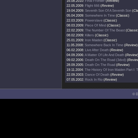
16.08.2010:
Final Frontier
(
Review
)
22.05.2009:
Flight 666
(
Review
)
19.04.2009:
Seventh Son Of A Seventh Son
(
Cl
05.04.2009:
Somewhere In Time
(
Classic
)
22.03.2009:
Powerslave
(
Classic
)
08.03.2009:
Piece Of Mind
(
Classic
)
22.02.2009:
The Number Of The Beast
(
Classic
08.02.2009:
Killers
(
Classic
)
25.01.2009:
Iron Maiden
(
Classic
)
11.05.2008:
Somewhere Back In Time
(
Review
)
06.02.2008:
Live After Death
(
Review
)
04.09.2006:
A Matter Of Life And Death
(
Review
09.02.2006:
Death On The Road (3dvd)
(
Revie
28.09.2005:
Death On The Road
(
Review
)
19.11.2004:
The History Of Iron Maiden Part I:
22.09.2003:
Dance Of Death
(
Review
)
07.05.2002:
Rock In Rio
(
Review
)
© D