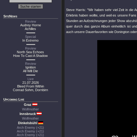
Steve Harris: "Wir haben sehr viel Zeit in die
Erlebnis haben wollte, und weil es unsere Fans
SiteNews
Stunden an Aufzeichnungen jeder Show abzuhö
Review
Audrey Horne
quer durch das ganze Album einheitlich ist un
Achilles
auch unsere Dauerfavoriten wie Donington ode
Special
In Extremo
Review
North Sea Echoes
How To Cast A Shadow
Review
Ignition
All Will Die
Live
21.07.2026
Bleed From Within
Conrad Sohm, Dornbirn
Upcoming Live
Graz
Wolfmother
Innsbruck
Wolfmother
Dinkelsbühl
Arch Enemy (+21)
Arch Enemy (+21)
Arch Enemy (+21)