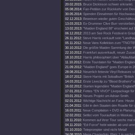
20.02.2015:
Bruce Dickinson schwer erkrankt.
05.08.2014:
Fan-Petition zur Rückkehr von Der
30.05.2014:
Spenden Einnahmen für Hochwass
02.12.2013:
Beweisen wieder guten Geschäftss
13.03.2013:
Ex-Drummer Clive Burr verstorben
13.02.2013:
"Maiden England 88" erscheint auf 
06.12.2012:
2013 am See Rock Festival in Gra
26.11.2012:
Steve Harris verkauft sein "Landhau
05.11.2012:
Neue Vans Kollektion zum "TNOTB"
30.10.2012:
Die größte Maiden Sammlung der W
22.10.2012:
Frankfurt ausverkauft, neuer Zusat
18.10.2012:
Harris philosophiert über "Ablaufda
11.10.2012:
Erste Tourdaten für "Maiden Englan
21.09.2012:
"Maiden England" goes Europe in 2
28.08.2012:
Neuerlich fetteste Vinyl Releases v
18.07.2012:
Steve Harris mit Soloalbum "British 
14.03.2012:
Erste Liveclip zu "Blood Brothers" o
16.02.2012:
Starten legendäre "Maiden England"
17.01.2012:
Fettes "EN VIVO!" Livepackage für
03.01.2012:
Neues Projekt um Adrian Smith.
02.01.2012:
Wichtige Nachricht an Fans: Heute
21.04.2011:
Gibt in den Staaten den Roadie für d
16.03.2011:
Neue Compilation + DVD in Planung
12.02.2011:
Setlist vom Tourauftakt in Moskau.
19.11.2010:
Kommen auf ihrer Tour sechs mal 
04.11.2010:
"Ed-Force" hebt wieder ab und umr
01.10.2010:
Teleprompter sind nicht Metal!
24.08.2010:
Mega Charterfolg. Platz 1 in sechs