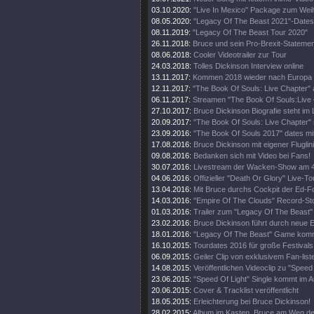
03.10.2020:
"Live In Mexico" Package zum Wei
08.05.2020:
"Legacy Of The Beast 2021"-Dates
08.11.2019:
"Legacy Of The Beast Tour 2020"
26.11.2018:
Bruce und sein Pro-Brexit-Statemen
08.06.2018:
Cooler Videotrailer zur Tour
24.03.2018:
Tolles Dickinson Interview online
13.11.2017:
Kommen 2018 wieder nach Europa
12.11.2017:
"The Book Of Souls: Live Chapter" 
06.11.2017:
Streamen "The Book Of Souls:Live
27.10.2017:
Bruce Dickinson Biografie steht im
20.09.2017:
"The Book Of Souls: Live Chapter" 
23.09.2016:
"The Book Of Souls 2017" dates mi
17.08.2016:
Bruce Dickinson mit eigener Fluglini
09.08.2016:
Bedanken sich mit Video bei Fans!
30.07.2016:
Livestream der Wacken-Show am 4
04.06.2016:
Offizieller "Death Or Glory" Live-Tou
13.04.2016:
Mit Bruce durchs Cockpit der Ed-
14.03.2016:
"Empire Of The Clouds" Record-St
01.03.2016:
Trailer zum "Legacy Of The Beast"
23.02.2016:
Bruce Dickinson führt durch neue
18.01.2016:
"Legacy Of The Beast" Game kom
16.10.2015:
Tourdates 2016 für große Festivals
06.09.2015:
Geiler Clip von exklusivem Fan-list
14.08.2015:
Veröffentlichen Videoclip zu "Speed 
23.06.2015:
"Speed Of Light" Single kommt im A
20.06.2015:
Cover & Tracklist veröffentlicht
18.05.2015:
Erleichterung bei Bruce Dickinson!
28.02.2015:
Album im Kasten. Bruce am Weg d