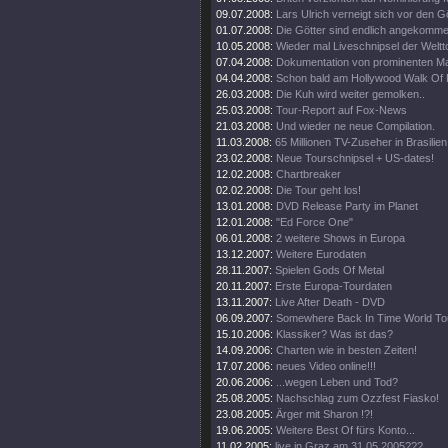
09.07.2008:
Lars Ulrich verneigt sich vor den G
01.07.2008:
Die Götter sind endlich angekomme
10.05.2008:
Wieder mal Liveschnipsel der Weltt
07.04.2008:
Dokumentation von prominenten M
04.04.2008:
Schon bald am Hollywood Walk Of
26.03.2008:
Die Kuh wird weiter gemolken..
25.03.2008:
Tour-Report auf Fox-News
21.03.2008:
Und wieder ne neue Compilation.
11.03.2008:
65 Millionen TV-Zuseher in Brasilien
23.02.2008:
Neue Tourschnipsel + US-dates!
12.02.2008:
Chartbreaker
02.02.2008:
Die Tour geht los!
13.01.2008:
DVD Release Party im Planet
12.01.2008:
"Ed Force One"
06.01.2008:
2 weitere Shows in Europa
13.12.2007:
Weitere Eurodaten
28.11.2007:
Spielen Gods Of Metal
20.11.2007:
Erste Europa-Tourdaten
13.11.2007:
Live After Death - DVD
06.09.2007:
Somewhere Back In Time World To
15.10.2006:
Klassiker? Was ist das?
14.09.2006:
Charten wie in besten Zeiten!
17.07.2006:
neues Video online!!!
20.06.2006:
...wegen Leben und Tod?
25.08.2005:
Nachschlag zum Ozzfest Fiasko!
23.08.2005:
Ärger mit Sharon !?!
19.06.2005:
Weitere Best Of fürs Konto...
11.02.2005:
live in Graz am 31.05.2005???