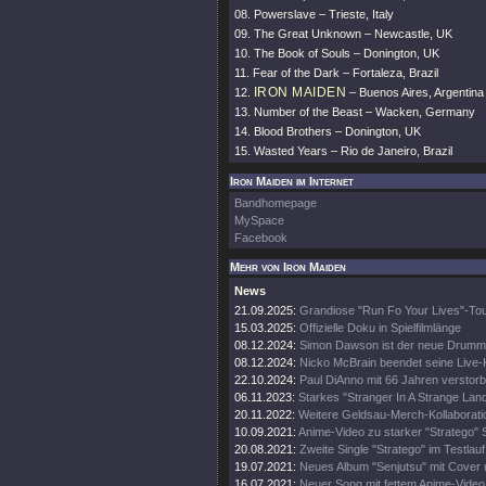
08. Powerslave – Trieste, Italy
09. The Great Unknown – Newcastle, UK
10. The Book of Souls – Donington, UK
11. Fear of the Dark – Fortaleza, Brazil
IRON MAIDEN
12.
– Buenos Aires, Argentina
13. Number of the Beast – Wacken, Germany
14. Blood Brothers – Donington, UK
15. Wasted Years – Rio de Janeiro, Brazil
Iron Maiden im Internet
Bandhomepage
MySpace
Facebook
Mehr von Iron Maiden
News
21.09.2025:
Grandiose "Run Fo Your Lives"-To
15.03.2025:
Offizielle Doku in Spielfilmlänge
08.12.2024:
Simon Dawson ist der neue Drumm
08.12.2024:
Nicko McBrain beendet seine Live-
22.10.2024:
Paul DiAnno mit 66 Jahren verstor
06.11.2023:
Starkes "Stranger In A Strange Lan
20.11.2022:
Weitere Geldsau-Merch-Kollaborati
10.09.2021:
Anime-Video zu starker "Stratego" 
20.08.2021:
Zweite Single "Stratego" im Testlauf
19.07.2021:
Neues Album "Senjutsu" mit Cover 
16.07.2021:
Neuer Song mit fettem Anime-Video