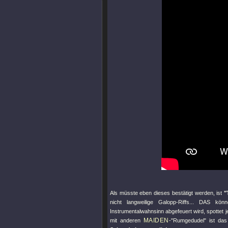
Als müsste eben dieses bestätigt werden, ist
"
nicht langweilige Galopp-Riffs... DAS kö
Instrumentalwahnsinn abgefeuert wird, spottet 
MAIDEN
mit anderen
-"Rumgedudel" ist das