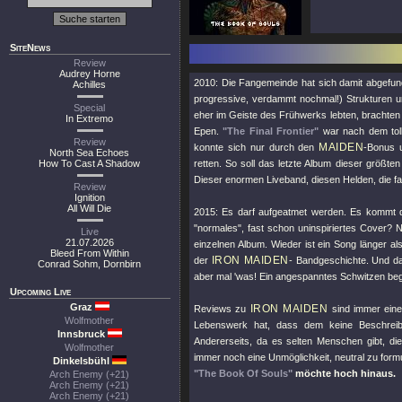
SiteNews
Review
Audrey Horne
2010: Die Fangemeinde hat sich damit abgefu
Achilles
progressive, verdammt nochmal!) Strukturen 
Special
eher im Geiste des Frühwerks lebten, brachten
In Extremo
Epen.
"The Final Frontier"
war nach dem to
Review
MAIDEN
konnte sich nur durch den
-Bonus 
North Sea Echoes
How To Cast A Shadow
retten. So soll das letzte Album dieser größten
Dieser enormen Liveband, diesen Helden, die fa
Review
Ignition
All Will Die
2015: Es darf aufgeatmet werden. Es kommt 
"normales", fast schon uninspiriertes Cover? 
Live
21.07.2026
einzelnen Album. Wieder ist ein Song länger als
Bleed From Within
IRON MAIDEN
der
- Bandgeschichte. Und da
Conrad Sohm, Dornbirn
aber mal 'was! Ein angespanntes Schwitzen beg
Upcoming Live
Graz
IRON MAIDEN
Reviews zu
sind immer eine 
Wolfmother
Lebenswerk hat, dass dem keine Beschreib
Innsbruck
Andererseits, da es selten Menschen gibt, d
Wolfmother
immer noch eine Unmöglichkeit, neutral zu formu
Dinkelsbühl
"The Book Of Souls"
möchte hoch hinaus.
Arch Enemy (+21)
Arch Enemy (+21)
Arch Enemy (+21)