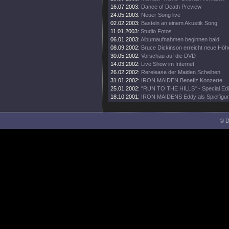
16.07.2003:
Dance of Death Preview
24.05.2003:
Neuer Song live
02.02.2003:
Basteln an einem Akustik Song
11.01.2003:
Studio Fotos
06.01.2003:
Albumaufnahmen beginnen bald
08.09.2002:
Bruce Dickinson erreicht neue Höh
30.05.2002:
Vorschau auf die DVD
14.03.2002:
Live Show im Internet
26.02.2002:
Rerelease der Maiden Scheiben
31.01.2002:
IRON MAIDEN Benefiz Konzerte
25.01.2002:
"RUN TO THE HILLS" - Special Edi
18.10.2001:
IRON MAIDENS Eddy als Spielfigur
© D