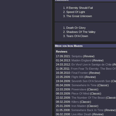
If Eternity Should Fail
Speed Of Light
The Great Unknown
Death Or Glory
Shadows Of The Valley
Tears Of A Clown
Mehr von Iron Maiden
Reviews
17.09.2021:
Senjutsu
(
Review
)
01.04.2013:
Maiden England
(
Review
)
24.03.2012:
En Vivo! Live in Santigo de Chile
(
R
11.06.2011:
From Fear To Eternity: The Best O
16.08.2010:
Final Frontier
(
Review
)
22.05.2009:
Flight 666
(
Review
)
19.04.2009:
Seventh Son Of A Seventh Son
(
Cl
05.04.2009:
Somewhere In Time
(
Classic
)
22.03.2009:
Powerslave
(
Classic
)
08.03.2009:
Piece Of Mind
(
Classic
)
22.02.2009:
The Number Of The Beast
(
Classic
08.02.2009:
Killers
(
Classic
)
25.01.2009:
Iron Maiden
(
Classic
)
11.05.2008:
Somewhere Back In Time
(
Review
)
06.02.2008:
Live After Death
(
Review
)