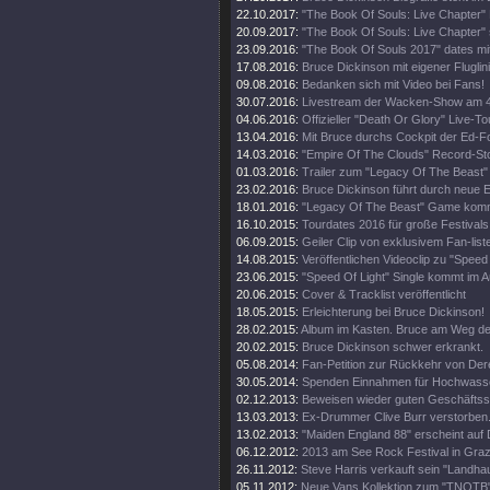
22.10.2017:
"The Book Of Souls: Live Chapter" 
20.09.2017:
"The Book Of Souls: Live Chapter" 
23.09.2016:
"The Book Of Souls 2017" dates mi
17.08.2016:
Bruce Dickinson mit eigener Fluglini
09.08.2016:
Bedanken sich mit Video bei Fans!
30.07.2016:
Livestream der Wacken-Show am 4
04.06.2016:
Offizieller "Death Or Glory" Live-Tou
13.04.2016:
Mit Bruce durchs Cockpit der Ed-
14.03.2016:
"Empire Of The Clouds" Record-St
01.03.2016:
Trailer zum "Legacy Of The Beast"
23.02.2016:
Bruce Dickinson führt durch neue
18.01.2016:
"Legacy Of The Beast" Game kom
16.10.2015:
Tourdates 2016 für große Festivals
06.09.2015:
Geiler Clip von exklusivem Fan-list
14.08.2015:
Veröffentlichen Videoclip zu "Speed 
23.06.2015:
"Speed Of Light" Single kommt im A
20.06.2015:
Cover & Tracklist veröffentlicht
18.05.2015:
Erleichterung bei Bruce Dickinson!
28.02.2015:
Album im Kasten. Bruce am Weg d
20.02.2015:
Bruce Dickinson schwer erkrankt.
05.08.2014:
Fan-Petition zur Rückkehr von Der
30.05.2014:
Spenden Einnahmen für Hochwass
02.12.2013:
Beweisen wieder guten Geschäftss
13.03.2013:
Ex-Drummer Clive Burr verstorben
13.02.2013:
"Maiden England 88" erscheint auf 
06.12.2012:
2013 am See Rock Festival in Gra
26.11.2012:
Steve Harris verkauft sein "Landhau
05.11.2012:
Neue Vans Kollektion zum "TNOTB"