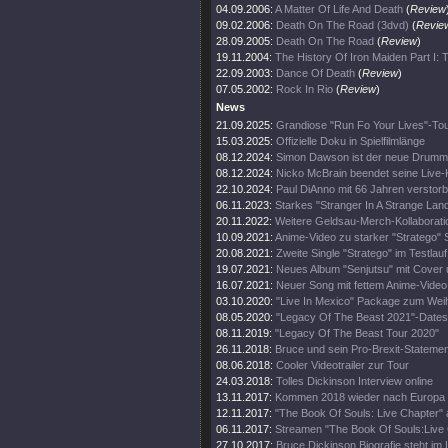
04.09.2006:
A Matter Of Life And Death
(
Review
09.02.2006:
Death On The Road (3dvd)
(
Revie
28.09.2005:
Death On The Road
(
Review
)
19.11.2004:
The History Of Iron Maiden Part I:
22.09.2003:
Dance Of Death
(
Review
)
07.05.2002:
Rock In Rio
(
Review
)
News
21.09.2025:
Grandiose "Run Fo Your Lives"-To
15.03.2025:
Offizielle Doku in Spielfilmlänge
08.12.2024:
Simon Dawson ist der neue Drumm
08.12.2024:
Nicko McBrain beendet seine Live-
22.10.2024:
Paul DiAnno mit 66 Jahren verstor
06.11.2023:
Starkes "Stranger In A Strange Lan
20.11.2022:
Weitere Geldsau-Merch-Kollaborati
10.09.2021:
Anime-Video zu starker "Stratego" 
20.08.2021:
Zweite Single "Stratego" im Testlauf
19.07.2021:
Neues Album "Senjutsu" mit Cover 
16.07.2021:
Neuer Song mit fettem Anime-Video
03.10.2020:
"Live In Mexico" Package zum Wei
08.05.2020:
"Legacy Of The Beast 2021"-Dates
08.11.2019:
"Legacy Of The Beast Tour 2020"
26.11.2018:
Bruce und sein Pro-Brexit-Statemen
08.06.2018:
Cooler Videotrailer zur Tour
24.03.2018:
Tolles Dickinson Interview online
13.11.2017:
Kommen 2018 wieder nach Europa
12.11.2017:
"The Book Of Souls: Live Chapter" 
06.11.2017:
Streamen "The Book Of Souls:Live
27.10.2017:
Bruce Dickinson Biografie steht im