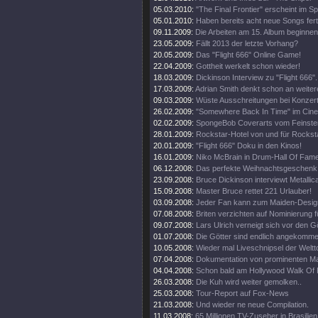
05.03.2010:
"The Final Frontier" erscheint im 
05.01.2010:
Haben bereits acht neue Songs fert
09.11.2009:
Die Arbeiten am 15. Album beginnen
23.05.2009:
Fällt 2013 der letzte Vorhang?
20.05.2009:
Das "Flight 666" Online Game!
22.04.2009:
Gottheit werkelt schon wieder!
18.03.2009:
Dickinson Interview zu "Flight 666".
17.03.2009:
Adrian Smith denkt schon an weiter
09.03.2009:
Wüste Ausschreitungen bei Konzert
26.02.2009:
"Somewhere Back In Time" im Cine
02.02.2009:
SpongeBob Coverarts vom Feinste
28.01.2009:
Rockstar-Hotel von und für Rockst
20.01.2009:
"Flight 666" Doku in den Kinos!
16.01.2009:
Niko McBrain in Drum-Hall Of Fame
06.12.2008:
Das perfekte Weihnachtsgeschenk
23.09.2008:
Bruce Dickinson interviewt Metallic
15.09.2008:
Master Bruce rettet 221 Urlauber!
03.09.2008:
Jeder Fan kann zum Maiden-Desig
07.08.2008:
Briten verzichten auf Nominierung f
09.07.2008:
Lars Ulrich verneigt sich vor den G
01.07.2008:
Die Götter sind endlich angekomme
10.05.2008:
Wieder mal Liveschnipsel der Weltt
07.04.2008:
Dokumentation von prominenten M
04.04.2008:
Schon bald am Hollywood Walk Of
26.03.2008:
Die Kuh wird weiter gemolken..
25.03.2008:
Tour-Report auf Fox-News
21.03.2008:
Und wieder ne neue Compilation.
11.03.2008:
65 Millionen TV-Zuseher in Brasilien