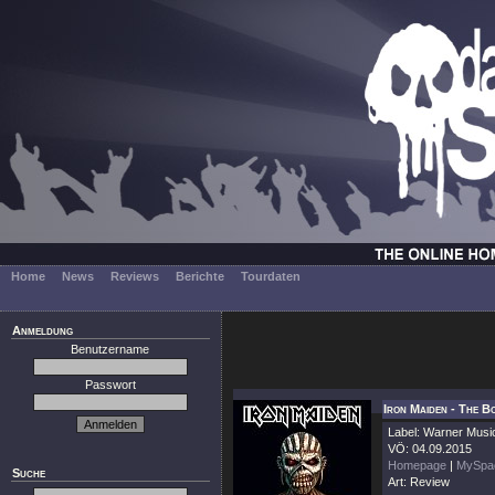
Home
News
Reviews
Berichte
Tourdaten
Anmeldung
Benutzername
Passwort
Iron Maiden - The B
Label: Warner Musi
VÖ: 04.09.2015
Homepage
|
MySpa
Suche
Art: Review