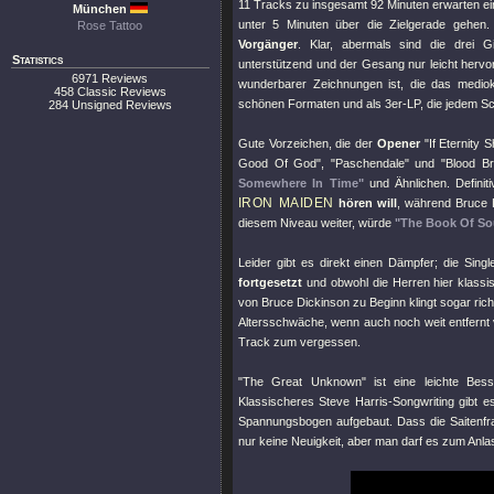
11 Tracks zu insgesamt 92 Minuten erwarten ei
München
unter 5 Minuten über die Zielgerade gehen
Rose Tattoo
Vorgänger
. Klar, abermals sind die drei G
Statistics
unterstützend und der Gesang nur leicht hervo
6971 Reviews
wunderbarer Zeichnungen ist, die das medi
458 Classic Reviews
schönen Formaten und als 3er-LP, die jedem 
284 Unsigned Reviews
Gute Vorzeichen, die der
Opener
"If Eternity S
Good Of God"
,
"Paschendale"
und
"Blood Br
Somewhere In Time"
und Ähnlichen. Definit
IRON MAIDEN
hören will
, während Bruce D
diesem Niveau weiter, würde
"The Book Of So
Leider gibt es direkt einen Dämpfer; die Sin
fortgesetzt
und obwohl die Herren hier klassi
von Bruce Dickinson zu Beginn klingt sogar richt
Altersschwäche, wenn auch noch weit entfernt v
Track zum vergessen.
"The Great Unknown"
ist eine leichte Bes
Klassischeres Steve Harris-Songwriting gibt e
Spannungsbogen aufgebaut. Dass die Saitenfrakt
nur keine Neuigkeit, aber man darf es zum Anl