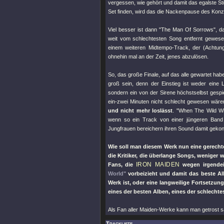
vergessen, wie gehört und damit das egalste S
Set finden, wird das die Nackenpause des Konz
Viel besser ist dann
"The Man Of Sorrows"
, d
weit vom schlechtesten Song entfernt gewese
einem weiteren Midtempo-Track, der (Achtung,
ohnehin mal an der Zeit, jenes abzulösen.
So, das große Finale, auf das alle gewartet hab
groß sein, denn der Einstieg ist weder eine 
sondern ein von der Sirene höchstselbst ges
ein-zwei Minuten nicht schlecht gewesen wären
und nicht mehr loslässt
.
"When The Wild W
wenn so ein Track von einer jüngeren Band
Jungfrauen bereichern ihren Sound damit gekon
Wie soll man diesem Werk nun eine gerechte 
die Kritiker, die überlange Songs, weniger
IRON MAIDEN
Fans, die
wegen irgendei
World"
vorbeizieht und damit das beste A
Werk ist, oder eine langweilige Fortsetzun
eines der besten Alben, eines der schlechtest
Als Fan aller Maiden-Werke kann man getrost sa
Trackliste