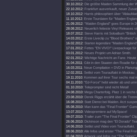
30.10.2012:
Die größte Maiden Sammlung der W
22.10.2012:
Frankfurt ausverkauft, neuer Zusat
18.10.2012:
Harris philosophiert über "Ablaufda
11.10.2012:
Erste Tourdaten für "Maiden Englan
21.09.2012:
"Maiden England" goes Europe in 2
28.08.2012:
Neuerlich fetteste Vinyl Releases v
18.07.2012:
Steve Harris mit Soloalbum "British 
14.03.2012:
Erste Liveclip zu "Blood Brothers" o
16.02.2012:
Starten legendäre "Maiden England"
17.01.2012:
Fettes "EN VIVO!" Livepackage für
03.01.2012:
Neues Projekt um Adrian Smith.
02.01.2012:
Wichtige Nachricht an Fans: Heute
21.04.2011:
Gibt in den Staaten den Roadie für d
16.03.2011:
Neue Compilation + DVD in Planung
12.02.2011:
Setlist vom Tourauftakt in Moskau.
19.11.2010:
Kommen auf ihrer Tour sechs mal 
04.11.2010:
"Ed-Force" hebt wieder ab und umr
01.10.2010:
Teleprompter sind nicht Metal!
24.08.2010:
Mega Charterfolg. Platz 1 in sechs
23.08.2010:
Derek Riggs erzählt über die Trenn
16.08.2010:
Statt Dienst bei Maiden. Arzt suspen
05.08.2010:
Man kann das "Final Frontier" Gam
13.07.2010:
Videopremiere auf MySpace!
09.07.2010:
Trailer zum "The Final Frontier" Clip
26.06.2010:
Dickinson mag den "El Dorado" Tea
14.06.2010:
Setlist und Video vom Tourauftakt.
08.06.2010:
Alle Infos und erster "The Final Fro
01.04.2010:
Artwork und Infos zur "The Sniper" 