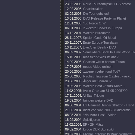
23.02.2008:
Neue Tourschnipsel + US-dates!
12.02.2008:
Chartbreaker
02.02.2008:
Die Tour geht los!
13.01.2008:
DVD Release Party im Planet
12.01.2008:
"Ed Force One"
06.01.2008:
2 weitere Shows in Europa
13.12.2007:
Weitere Eurodaten
28.11.2007:
Spielen Gods Of Metal
20.11.2007:
Erste Europa-Tourdaten
13.11.2007:
Live After Death - DVD
06.09.2007:
Somewhere Back In Time World To
15.10.2006:
Klassiker? Was ist das?
14.09.2006:
Charten wie in besten Zeiten!
17.07.2006:
neues Video online!!!
20.06.2006:
...wegen Leben und Tod?
25.08.2005:
Nachschlag zum Ozzfest Fiasko!
23.08.2005:
Ärger mit Sharon !?!
19.06.2005:
Weitere Best Of fürs Konto...
11.02.2005:
live in Graz am 31.05.2005???
17.11.2004:
All Star Tribute
19.09.2004:
bringen weitere DVD
06.08.2004:
Ex Gitarrist Dennis Stratton - Hand
21.06.2004:
nicht vor Nov. 2005 Studiotermin
08.03.2004:
"No More Lies" - Video
18.02.2004:
Spielfiguren
11.02.2004:
EP - 29. März
09.02.2004:
Bruce DER Sturzpilot
29.07.2003:
Michael "Nicko" BcBrain verhaftet