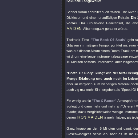
Sekunde Langeweile!
Schnell voran schreitet auch
"When The River 
Dickinson und einen unauffälligen Refrain.
Die 
vorbei.
Dazu routinierte Gitarrensoli, die abe
MAIDEN
-Album negativ genannt würde.
Titeltrack-Time.
"The Book Of Souls"
geht se
Gitarren im mäßigen Tempo, punktet mit einer o
was auf diesem Album einem Doom-Track am nä
wird, um eine lange Instrumentalpassage einzul
10 Minuten bestens unterhalten, aber insgesamt
"Death Or Glory"
klingt wie der Mitt-Dreiß
Menge Erfahrung und auch noch im Leben
aber im Vergleich zum bisherigen Material doch
auch zig mal mehr Sinn ergeben als
"Speed Of L
Ein wenig an die
"The X Factor"
-Atmosphäre e
vorlegt und dann mehr und mehr an
"Different 
macht; dazu vergleichsweise wenige Instrume
IRON MAIDEN
denen
ja mehr haben, als jed
Ganz knapp an den 5 Minuten und damit der
Geschwindigkeit schließen, aber es ist die 