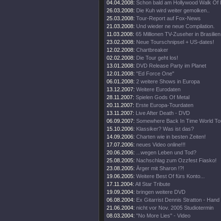
04.04.2008:
Schon bald am Hollywood Walk Of
26.03.2008:
Die Kuh wird weiter gemolken..
25.03.2008:
Tour-Report auf Fox-News
21.03.2008:
Und wieder ne neue Compilation.
11.03.2008:
65 Millionen TV-Zuseher in Brasilien
23.02.2008:
Neue Tourschnipsel + US-dates!
12.02.2008:
Chartbreaker
02.02.2008:
Die Tour geht los!
13.01.2008:
DVD Release Party im Planet
12.01.2008:
"Ed Force One"
06.01.2008:
2 weitere Shows in Europa
13.12.2007:
Weitere Eurodaten
28.11.2007:
Spielen Gods Of Metal
20.11.2007:
Erste Europa-Tourdaten
13.11.2007:
Live After Death - DVD
06.09.2007:
Somewhere Back In Time World To
15.10.2006:
Klassiker? Was ist das?
14.09.2006:
Charten wie in besten Zeiten!
17.07.2006:
neues Video online!!!
20.06.2006:
...wegen Leben und Tod?
25.08.2005:
Nachschlag zum Ozzfest Fiasko!
23.08.2005:
Ärger mit Sharon !?!
19.06.2005:
Weitere Best Of fürs Konto...
17.11.2004:
All Star Tribute
19.09.2004:
bringen weitere DVD
06.08.2004:
Ex Gitarrist Dennis Stratton - Hand
21.06.2004:
nicht vor Nov. 2005 Studiotermin
08.03.2004:
"No More Lies" - Video