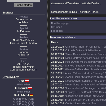
abwarten und Tee trinken heißt die Devise...
aufgeschnappt im RockTheNation Forum
SiteNews
Review
Iron Maiden im Internet
Audrey Horne
Achilles
Bandhomepage
MySpace
Special
Facebook
In Extremo
Mehr von Iron Maiden
Review
North Sea Echoes
News
How To Cast A Shadow
21.09.2025:
Grandiose "Run Fo Your Lives"-To
Review
15.03.2025:
Offizielle Doku in Spielfilmlänge
Ignition
08.12.2024:
Simon Dawson ist der neue Drumm
All Will Die
08.12.2024:
Nicko McBrain beendet seine Live-
Live
22.10.2024:
Paul DiAnno mit 66 Jahren verstor
21.07.2026
06.11.2023:
Starkes "Stranger In A Strange Lan
Bleed From Within
20.11.2022:
Weitere Geldsau-Merch-Kollaborati
Conrad Sohm, Dornbirn
10.09.2021:
Anime-Video zu starker "Stratego" 
Upcoming Live
20.08.2021:
Zweite Single "Stratego" im Testlauf
19.07.2021:
Neues Album "Senjutsu" mit Cover 
Graz
Wolfmother
16.07.2021:
Neuer Song mit fettem Anime-Video
Innsbruck
03.10.2020:
"Live In Mexico" Package zum Wei
Wolfmother
08.05.2020:
"Legacy Of The Beast 2021"-Dates
Dinkelsbühl
08.11.2019:
"Legacy Of The Beast Tour 2020"
Arch Enemy (+21)
26.11.2018:
Bruce und sein Pro-Brexit-Statemen
Arch Enemy (+21)
08.06.2018:
Cooler Videotrailer zur Tour
Arch Enemy (+21)