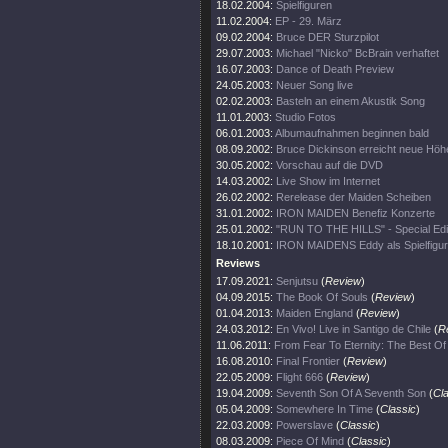
18.02.2004:
Spielfiguren
11.02.2004:
EP - 29. März
09.02.2004:
Bruce DER Sturzpilot
29.07.2003:
Michael "Nicko" BcBrain verhaftet
16.07.2003:
Dance of Death Preview
24.05.2003:
Neuer Song live
02.02.2003:
Basteln an einem Akustik Song
11.01.2003:
Studio Fotos
06.01.2003:
Albumaufnahmen beginnen bald
08.09.2002:
Bruce Dickinson erreicht neue Höh
30.05.2002:
Vorschau auf die DVD
14.03.2002:
Live Show im Internet
26.02.2002:
Rerelease der Maiden Scheiben
31.01.2002:
IRON MAIDEN Benefiz Konzerte
25.01.2002:
"RUN TO THE HILLS" - Special Edi
18.10.2001:
IRON MAIDENS Eddy als Spielfigur
Reviews
17.09.2021:
Senjutsu
(
Review
)
04.09.2015:
The Book Of Souls
(
Review
)
01.04.2013:
Maiden England
(
Review
)
24.03.2012:
En Vivo! Live in Santigo de Chile
(
R
11.06.2011:
From Fear To Eternity: The Best O
16.08.2010:
Final Frontier
(
Review
)
22.05.2009:
Flight 666
(
Review
)
19.04.2009:
Seventh Son Of A Seventh Son
(
Cl
05.04.2009:
Somewhere In Time
(
Classic
)
22.03.2009:
Powerslave
(
Classic
)
08.03.2009:
Piece Of Mind
(
Classic
)