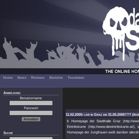
Home
News
Reviews
Berichte
Tourdaten
Anmeldung
Benutzername
Passwort
11.02.2005: live in Graz am 31.05.2005??? (Iro
lt. Homepage der Stadthalle Graz (http://www.
Eintrittskarte (http://www.dieeintrittskarte.
Homepage der Jungfrauen weiß darüber allerding
Suche