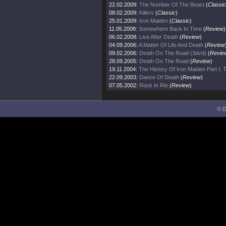
22.02.2009:
The Number Of The Beast
(
Classic
08.02.2009:
Killers
(
Classic
)
25.01.2009:
Iron Maiden
(
Classic
)
11.05.2008:
Somewhere Back In Time
(
Review
)
06.02.2008:
Live After Death
(
Review
)
04.09.2006:
A Matter Of Life And Death
(
Review
09.02.2006:
Death On The Road (3dvd)
(
Revie
28.09.2005:
Death On The Road
(
Review
)
19.11.2004:
The History Of Iron Maiden Part I:
22.09.2003:
Dance Of Death
(
Review
)
07.05.2002:
Rock In Rio
(
Review
)
© D