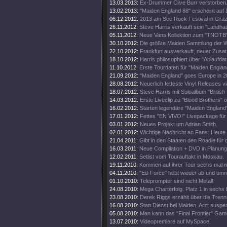
13.03.2013:
Ex-Drummer Clive Burr verstorben
13.02.2013:
"Maiden England 88" erscheint auf 
06.12.2012:
2013 am See Rock Festival in Gra
26.11.2012:
Steve Harris verkauft sein "Landhau
05.11.2012:
Neue Vans Kollektion zum "TNOTB"
30.10.2012:
Die größte Maiden Sammlung der W
22.10.2012:
Frankfurt ausverkauft, neuer Zusat
18.10.2012:
Harris philosophiert über "Ablaufda
11.10.2012:
Erste Tourdaten für "Maiden Englan
21.09.2012:
"Maiden England" goes Europe in 2
28.08.2012:
Neuerlich fetteste Vinyl Releases v
18.07.2012:
Steve Harris mit Soloalbum "British 
14.03.2012:
Erste Liveclip zu "Blood Brothers" o
16.02.2012:
Starten legendäre "Maiden England"
17.01.2012:
Fettes "EN VIVO!" Livepackage für
03.01.2012:
Neues Projekt um Adrian Smith.
02.01.2012:
Wichtige Nachricht an Fans: Heute
21.04.2011:
Gibt in den Staaten den Roadie für d
16.03.2011:
Neue Compilation + DVD in Planung
12.02.2011:
Setlist vom Tourauftakt in Moskau.
19.11.2010:
Kommen auf ihrer Tour sechs mal 
04.11.2010:
"Ed-Force" hebt wieder ab und umr
01.10.2010:
Teleprompter sind nicht Metal!
24.08.2010:
Mega Charterfolg. Platz 1 in sechs
23.08.2010:
Derek Riggs erzählt über die Trenn
16.08.2010:
Statt Dienst bei Maiden. Arzt suspen
05.08.2010:
Man kann das "Final Frontier" Gam
13.07.2010:
Videopremiere auf MySpace!