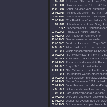
09.07.2010:
Trailer zum "The Final Frontier" Clip
26.06.2010:
Dickinson mag den "El Dorado" Tea
14.06.2010:
Setlist und Video vom Tourauftakt.
08.06.2010:
Alle Infos und erster "The Final Fro
01.04.2010:
Artwork und Infos zur "The Sniper" 
05.03.2010:
"The Final Frontier" erscheint im 
05.01.2010:
Haben bereits acht neue Songs fert
09.11.2009:
Die Arbeiten am 15. Album beginnen
23.05.2009:
Fällt 2013 der letzte Vorhang?
20.05.2009:
Das "Flight 666" Online Game!
22.04.2009:
Gottheit werkelt schon wieder!
18.03.2009:
Dickinson Interview zu "Flight 666".
17.03.2009:
Adrian Smith denkt schon an weiter
09.03.2009:
Wüste Ausschreitungen bei Konzert
26.02.2009:
"Somewhere Back In Time" im Cine
02.02.2009:
SpongeBob Coverarts vom Feinste
28.01.2009:
Rockstar-Hotel von und für Rockst
20.01.2009:
"Flight 666" Doku in den Kinos!
16.01.2009:
Niko McBrain in Drum-Hall Of Fame
06.12.2008:
Das perfekte Weihnachtsgeschenk
23.09.2008:
Bruce Dickinson interviewt Metallic
15.09.2008:
Master Bruce rettet 221 Urlauber!
03.09.2008:
Jeder Fan kann zum Maiden-Desig
07.08.2008:
Briten verzichten auf Nominierung f
09.07.2008:
Lars Ulrich verneigt sich vor den G
01.07.2008:
Die Götter sind endlich angekomme
10.05.2008:
Wieder mal Liveschnipsel der Weltt
07.04.2008:
Dokumentation von prominenten M