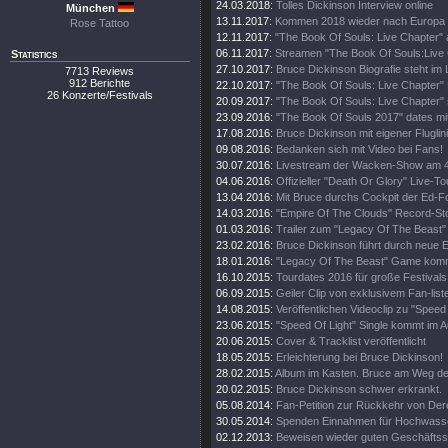
24.03.2018:
Tolles Dickinson Interview online
München
13.11.2017:
Kommen 2018 wieder nach Europa
Rose Tattoo
12.11.2017:
"The Book Of Souls: Live Chapter" 
06.11.2017:
Streamen "The Book Of Souls:Live
Statistics
27.10.2017:
Bruce Dickinson Biografie steht im
7713 Reviews
912 Berichte
22.10.2017:
"The Book Of Souls: Live Chapter" 
26 Konzerte/Festivals
20.09.2017:
"The Book Of Souls: Live Chapter" 
23.09.2016:
"The Book Of Souls 2017" dates mi
17.08.2016:
Bruce Dickinson mit eigener Fluglini
09.08.2016:
Bedanken sich mit Video bei Fans!
30.07.2016:
Livestream der Wacken-Show am 4
04.06.2016:
Offizieller "Death Or Glory" Live-Tou
13.04.2016:
Mit Bruce durchs Cockpit der Ed-
14.03.2016:
"Empire Of The Clouds" Record-St
01.03.2016:
Trailer zum "Legacy Of The Beast"
23.02.2016:
Bruce Dickinson führt durch neue
18.01.2016:
"Legacy Of The Beast" Game kom
16.10.2015:
Tourdates 2016 für große Festivals
06.09.2015:
Geiler Clip von exklusivem Fan-list
14.08.2015:
Veröffentlichen Videoclip zu "Speed 
23.06.2015:
"Speed Of Light" Single kommt im A
20.06.2015:
Cover & Tracklist veröffentlicht
18.05.2015:
Erleichterung bei Bruce Dickinson!
28.02.2015:
Album im Kasten. Bruce am Weg d
20.02.2015:
Bruce Dickinson schwer erkrankt.
05.08.2014:
Fan-Petition zur Rückkehr von Der
30.05.2014:
Spenden Einnahmen für Hochwass
02.12.2013:
Beweisen wieder guten Geschäftss