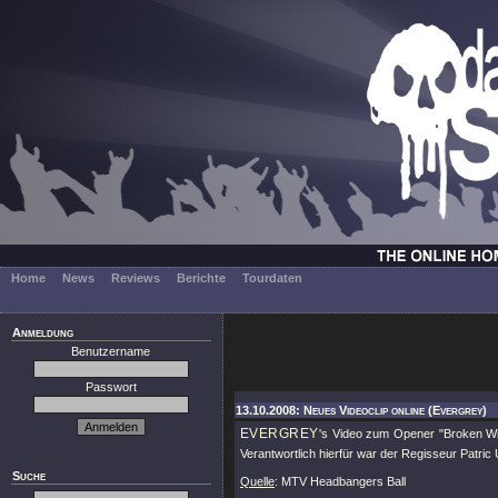
Home
News
Reviews
Berichte
Tourdaten
Anmeldung
Benutzername
Passwort
13.10.2008: Neues Videoclip online (Evergrey)
EVERGREY
's Video zum Opener
"Broken W
Verantwortlich hierfür war der Regisseur Patric
Suche
Quelle
: MTV Headbangers Ball