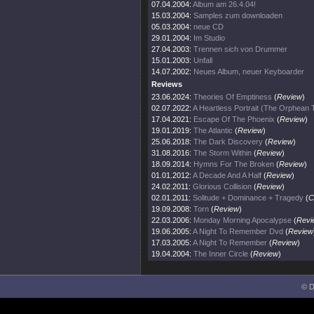
07.04.2004:
Album am 26.4.04!
15.03.2004:
Samples zum downloaden
05.03.2004:
neue CD
29.01.2004:
Im Studio
27.04.2003:
Trennen sich von Drummer
15.01.2003:
Unfall
14.07.2002:
Neues Album, neuer Keyboarder
Reviews
23.06.2024:
Theories Of Emptiness
(
Review
)
02.07.2022:
A Heartless Portrait (The Orphean
17.04.2021:
Escape Of The Phoenix
(
Review
)
19.01.2019:
The Atlantic
(
Review
)
25.06.2018:
The Dark Discovery
(
Review
)
31.08.2016:
The Storm Within
(
Review
)
18.09.2014:
Hymns For The Broken
(
Review
)
01.01.2012:
A Decade And A Half
(
Review
)
24.02.2011:
Glorious Collision
(
Review
)
02.01.2011:
Solitude + Dominance + Tragedy
(
C
19.09.2008:
Torn
(
Review
)
22.03.2006:
Monday Morning Apocalypse
(
Revi
19.06.2005:
A Night To Remember Dvd
(
Review
17.03.2005:
A Night To Remember
(
Review
)
19.04.2004:
The Inner Circle
(
Review
)
© D