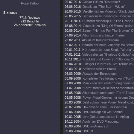
29.07.2016:
Cooler Clip zu "Distance"!
Rose Tattoo
26.06.2016:
Details zu "The Storm Within"
20.06.2015:
Veröffentlichen Video zu 'Black Und
Statistics
26.05.2015:
Sensationelle Innsbruck-Show im Ju
7713 Reviews
26.11.2014:
Düsterer Videoclip zu "The Grand C
912 Berichte
26 Konzerte/Festivals
15.08.2014:
Videoclip zu "King Of Errors" online
20.06.2014:
Zeigen "Hymns For The Broken" C
07.06.2014:
Albuminfos und kurzer Trailer.
23.02.2011:
Album im Komplettstream
09.02.2011:
Endlich der neue Videoclip zu "Wro
29.01.2011:
Hört euch die neue Single "Wrong" 
07.01.2011:
Videotrailer zu "Glorious Collision" o
18.11.2010:
Tracklist und Cover zu "Glorious Col
13.04.2010:
Einziger Österreich Live Termin im 
29.03.2010:
Befinden sich im Studio
26.03.2009:
Absage der Europatour.
03.09.2008:
Kompletter Testhörgang von "Torn" 
07.08.2008:
Man kann den ersten Song genieße
31.07.2008:
"Torn" steht vor seiner Veröffentlic
16.05.2008:
Albumdaten und neuer "Torn" Traile
09.05.2008:
Power Metal Genies mit neuem Dea
28.03.2008:
Bald schon neue Power Metal Kost.
28.07.2006:
Hakansson raus, Larsson rein
25.06.2005:
DVD schlägt ein wie Bombe
10.01.2005:
Live-Dokumentationen im Anflug
14.12.2004:
Auch hier DVD Freuden...
10.08.2004:
DVD im Anmarsch
09.08.2004:
DVD!!!!