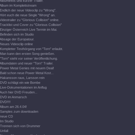
Albuminfos und kurzer Trailer.
Album im Komplettstream
Endlich der neue Videoclip zu "Wrong".
Hört euch die neue Single "Wrong" an.
Videotrailer zu "Glorious Collision" online.
Tracklist und Cover zu "Glorious Collision"
Einziger Österreich Live Termin im Mai.
Befinden sich im Studio
Absage der Europatour.
Neues Videoclip online
Kompletter Testhörgang von "Torn" erlaubt.
Man kann den ersten Song genießen.
"Torn" steht vor seiner Veröffentlichung.
Albumdaten und neuer "Torn" Trailer.
Power Metal Genies mit neuem Deal!
Bald schon neue Power Metal Kost...
Hakansson raus, Larsson rein
DVD schlägt ein wie Bombe
Live-Dokumentationen im Anflug
Auch hier DVD Freuden...
DVD im Anmarsch
DVD!!!!
Album am 26.4.04!
Samples zum downloaden
neue CD
Im Studio
Trennen sich von Drummer
Unfall