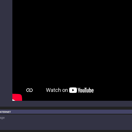
Internet
age