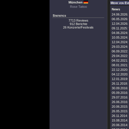
München
Mehr von Ev
Rose Tattoo
News
24.06.2026:
Statistics
06.05.2026:
7713 Reviews
12.04.2026:
912 Berichte
26 Konzerte/Festivals
09.11.2025:
04.06.2024:
10.05.2024:
12.04.2024:
29.03.2024:
06.09.2022:
29.04.2022:
04.02.2021:
08.01.2021:
22.12.2020:
04.12.2020:
12.01.2019:
26.11.2018:
30.09.2016:
05.09.2016:
29.07.2016:
26.06.2016:
20.06.2015:
26.05.2015:
26.11.2014:
15.08.2014:
20.06.2014: