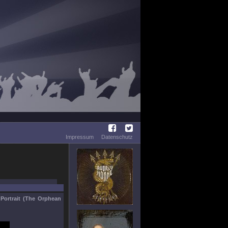
Impressum
Datenschutz
 Portrait (The Orphean