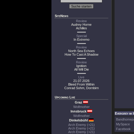
SiteNews
Review
Audrey Horne
Achilles
Special
In Extremo
Review
North Sea Echoes
How To Cast A Shadow
Review
Ignition
All Will Die
Live
21.07.2026
Bleed From Within
Conrad Sohm, Dornbirn
Upcoming Live
Graz
Wolfmother
Innsbruck
Evergrey im 
Wolfmother
Bandhomep
Dinkelsbühl
MySpace
Arch Enemy (+21)
Arch Enemy (+21)
Facebook
Arch Enemy (+21)