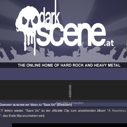
Kein Bild vorhanden.
Gewohnt silsicher mit Video zu "Save Us" (Evergrey)
EY
liefern wieder.
"Save Us"
ist der offizielle Clip zum anstehenden Album
"A Heartless
"
, das Ende Mai erscheinen wird.