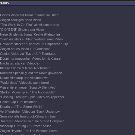
ergrey
Feines Video mit Mikael Stanne im Duett
Zeigen flockiges neue Video
"The World Is On Fire" als Albumvorbote
"OXYGEN!" Single samt Video
Neue Single mit Jonas Reske (Katatonia)
"Say" als starker Albumvorbote samt Video
Gewohnt starker "Theories Of Emptiness" Clip
Zeigen neues Video zu "Ominous"
Cooles Video zu "Save Us"+Tourdates
Düster, dramatischer Videoclip mit Klasse
Nächster, starker Videoclip
Klasse Clip zu "Eternal Nocturnal "
Konnten Special-guest am Mikro gewinnen
Neuer Videoclip und Albumnnews
"Weightless" Videoclip steht bereit
Präsentieren neuen Song „A Silent Arc“
Starker Videoclip zu "The Impossible".
"Passing Through" Lyric Video als Appetizer.
Cooler Clip zu "Distance"!
Details zu "The Storm Within"
Veröffentlichen Video zu 'Black Undertow'
Sensationelle Innsbruck-Show im Juni!
Düsterer Videoclip zu "The Grand Collapse"
Videoclip zu "King Of Errors" online
Zeigen "Hymns For The Broken" Cover