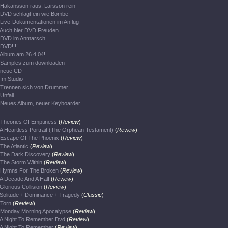
Hakansson raus, Larsson rein
DVD schlägt ein wie Bombe
Live-Dokumentationen im Anflug
Auch hier DVD Freuden...
DVD im Anmarsch
DVD!!!!
Album am 26.4.04!
Samples zum downloaden
neue CD
Im Studio
Trennen sich von Drummer
Unfall
Neues Album, neuer Keyboarder
Theories Of Emptiness
(
Review
)
A Heartless Portrait (The Orphean Testament)
(
Review
)
Escape Of The Phoenix
(
Review
)
The Atlantic
(
Review
)
The Dark Discovery
(
Review
)
The Storm Within
(
Review
)
Hymns For The Broken
(
Review
)
A Decade And A Half
(
Review
)
Glorious Collision
(
Review
)
Solitude + Dominance + Tragedy
(
Classic
)
Torn
(
Review
)
Monday Morning Apocalypse
(
Review
)
A Night To Remember Dvd
(
Review
)
A Night To Remember
(
Review
)