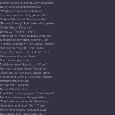
Konnten Special-guest am Mikro gewinnen
Neuer Videoclip und Albumnnews
"Weightless" Videoclip steht bereit
Präsentieren neuen Song „A Silent Arc“
Starker Videoclip zu "The Impossible".
"Passing Through" Lyric Video als Appetizer.
Cooler Clip zu "Distance"!
Details zu "The Storm Within"
Veröffentlichen Video zu 'Black Undertow'
Sensationelle Innsbruck-Show im Juni!
Düsterer Videoclip zu "The Grand Collapse"
Videoclip zu "King Of Errors" online
Zeigen "Hymns For The Broken" Cover
Albuminfos und kurzer Trailer.
Album im Komplettstream
Endlich der neue Videoclip zu "Wrong".
Hört euch die neue Single "Wrong" an.
Videotrailer zu "Glorious Collision" online.
Tracklist und Cover zu "Glorious Collision"
Befinden sich im Studio
Absage der Europatour.
Neues Videoclip online
Kompletter Testhörgang von "Torn" erlaubt.
Man kann den ersten Song genießen.
"Torn" steht vor seiner Veröffentlichung.
Albumdaten und neuer "Torn" Trailer.
Power Metal Genies mit neuem Deal!
Bald schon neue Power Metal Kost...