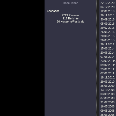
Rose Tattoo
22.12.2020:
04.12.2020:
Statistics
12.01.2019:
7713 Reviews
26.11.2018:
912 Berichte
30.09.2016:
26 Konzerte/Festivals
05.09.2016:
29.07.2016:
26.06.2016:
20.06.2015:
26.05.2015:
26.11.2014:
15.08.2014:
20.06.2014:
07.06.2014:
23.02.2011:
09.02.2011:
29.01.2011:
07.01.2011:
18.11.2010:
29.03.2010:
26.03.2009:
13.10.2008:
03.09.2008:
07.08.2008:
31.07.2008:
16.05.2008:
09.05.2008:
28.03.2008: