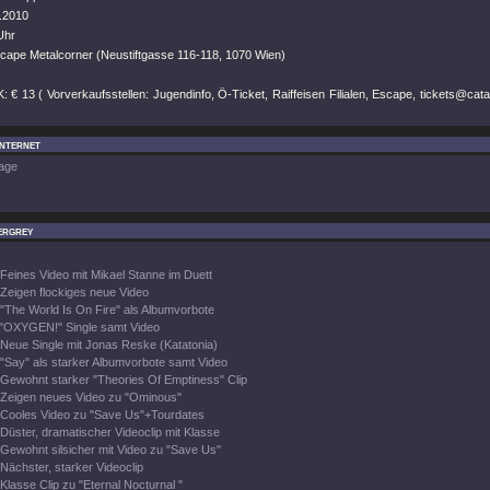
.2010
Uhr
scape Metalcorner (Neustiftgasse 116-118, 1070 Wien)
: € 13 ( Vorverkaufsstellen: Jugendinfo, Ö-Ticket, Raiffeisen Filialen, Escape, tickets@cat
Internet
age
ergrey
Feines Video mit Mikael Stanne im Duett
Zeigen flockiges neue Video
"The World Is On Fire" als Albumvorbote
"OXYGEN!" Single samt Video
Neue Single mit Jonas Reske (Katatonia)
"Say" als starker Albumvorbote samt Video
Gewohnt starker "Theories Of Emptiness" Clip
Zeigen neues Video zu "Ominous"
Cooles Video zu "Save Us"+Tourdates
Düster, dramatischer Videoclip mit Klasse
Gewohnt silsicher mit Video zu "Save Us"
Nächster, starker Videoclip
Klasse Clip zu "Eternal Nocturnal "