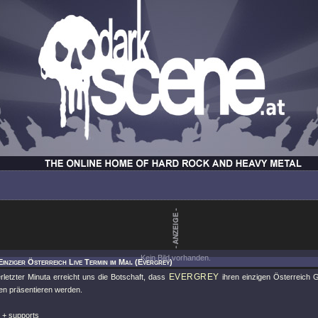
Kein Bild vorhanden.
Einziger Österreich Live Termin im Mai. (Evergrey)
EVERGREY
erletzter Minuta erreicht uns die Botschaft, dass
ihren einzigen Österreich G
en präsentieren werden.
+ supports