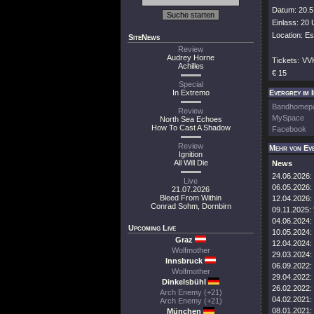
Datum: 20.5
Einlass: 20 
Location: E
SiteNews
Review
Audrey Horne
Tickets: VVK
Achilles
€ 15
Special
In Extremo
Evergrey im 
Bandhomep
Review
MySpace
North Sea Echoes
How To Cast A Shadow
Facebook
Review
Mehr von Ev
Ignition
All Will Die
News
24.06.2026:
Live
06.05.2026:
21.07.2026
Bleed From Within
12.04.2026:
Conrad Sohm, Dornbirn
09.11.2025:
04.06.2024:
Upcoming Live
10.05.2024:
Graz
12.04.2024:
Wolfmother
29.03.2024:
Innsbruck
06.09.2022:
Wolfmother
29.04.2022:
Dinkelsbühl
26.02.2022:
Arch Enemy (+21)
04.02.2021:
Arch Enemy (+21)
08.01.2021:
München