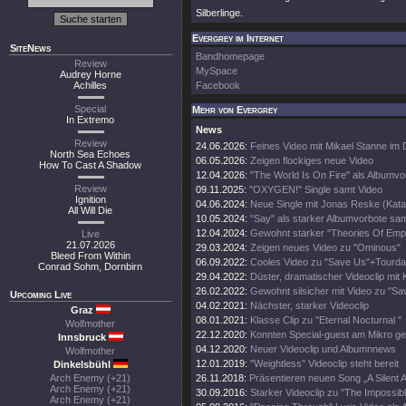
Silberlinge.
Evergrey im Internet
SiteNews
Bandhomepage
Review
MySpace
Audrey Horne
Achilles
Facebook
Special
Mehr von Evergrey
In Extremo
News
Review
24.06.2026:
Feines Video mit Mikael Stanne im 
North Sea Echoes
06.05.2026:
Zeigen flockiges neue Video
How To Cast A Shadow
12.04.2026:
"The World Is On Fire" als Albumvo
Review
09.11.2025:
"OXYGEN!" Single samt Video
Ignition
04.06.2024:
Neue Single mit Jonas Reske (Kata
All Will Die
10.05.2024:
"Say" als starker Albumvorbote sa
12.04.2024:
Gewohnt starker "Theories Of Empt
Live
21.07.2026
29.03.2024:
Zeigen neues Video zu "Ominous"
Bleed From Within
06.09.2022:
Cooles Video zu "Save Us"+Tourda
Conrad Sohm, Dornbirn
29.04.2022:
Düster, dramatischer Videoclip mit 
26.02.2022:
Gewohnt silsicher mit Video zu "Sa
Upcoming Live
04.02.2021:
Nächster, starker Videoclip
Graz
08.01.2021:
Klasse Clip zu "Eternal Nocturnal "
Wolfmother
22.12.2020:
Konnten Special-guest am Mikro g
Innsbruck
04.12.2020:
Neuer Videoclip und Albumnnews
Wolfmother
12.01.2019:
"Weightless" Videoclip steht bereit
Dinkelsbühl
Arch Enemy (+21)
26.11.2018:
Präsentieren neuen Song „A Silent 
Arch Enemy (+21)
30.09.2016:
Starker Videoclip zu "The Impossibl
Arch Enemy (+21)