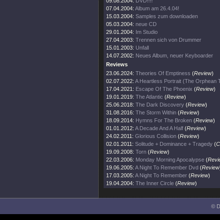
09.08.2004:
DVD!!!!
07.04.2004:
Album am 26.4.04!
15.03.2004:
Samples zum downloaden
05.03.2004:
neue CD
29.01.2004:
Im Studio
27.04.2003:
Trennen sich von Drummer
15.01.2003:
Unfall
14.07.2002:
Neues Album, neuer Keyboarder
Reviews
23.06.2024:
Theories Of Emptiness
(
Review
)
02.07.2022:
A Heartless Portrait (The Orphean
17.04.2021:
Escape Of The Phoenix
(
Review
)
19.01.2019:
The Atlantic
(
Review
)
25.06.2018:
The Dark Discovery
(
Review
)
31.08.2016:
The Storm Within
(
Review
)
18.09.2014:
Hymns For The Broken
(
Review
)
01.01.2012:
A Decade And A Half
(
Review
)
24.02.2011:
Glorious Collision
(
Review
)
02.01.2011:
Solitude + Dominance + Tragedy
(
C
19.09.2008:
Torn
(
Review
)
22.03.2006:
Monday Morning Apocalypse
(
Revi
19.06.2005:
A Night To Remember Dvd
(
Review
17.03.2005:
A Night To Remember
(
Review
)
19.04.2004:
The Inner Circle
(
Review
)
© D