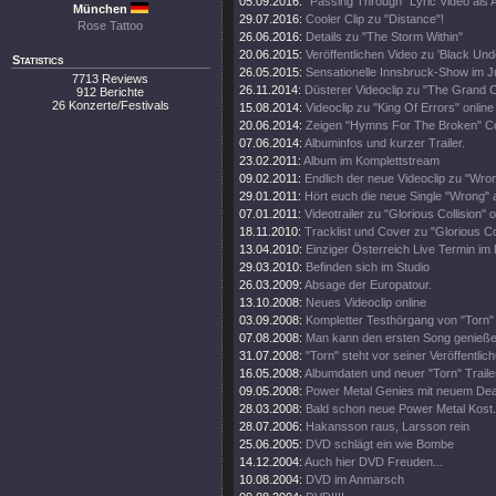
05.09.2016:
"Passing Through" Lyric Video als A
München
29.07.2016:
Cooler Clip zu "Distance"!
Rose Tattoo
26.06.2016:
Details zu "The Storm Within"
20.06.2015:
Veröffentlichen Video zu 'Black Und
Statistics
26.05.2015:
Sensationelle Innsbruck-Show im Ju
7713 Reviews
26.11.2014:
Düsterer Videoclip zu "The Grand C
912 Berichte
26 Konzerte/Festivals
15.08.2014:
Videoclip zu "King Of Errors" online
20.06.2014:
Zeigen "Hymns For The Broken" C
07.06.2014:
Albuminfos und kurzer Trailer.
23.02.2011:
Album im Komplettstream
09.02.2011:
Endlich der neue Videoclip zu "Wro
29.01.2011:
Hört euch die neue Single "Wrong" 
07.01.2011:
Videotrailer zu "Glorious Collision" o
18.11.2010:
Tracklist und Cover zu "Glorious Col
13.04.2010:
Einziger Österreich Live Termin im 
29.03.2010:
Befinden sich im Studio
26.03.2009:
Absage der Europatour.
13.10.2008:
Neues Videoclip online
03.09.2008:
Kompletter Testhörgang von "Torn" 
07.08.2008:
Man kann den ersten Song genieße
31.07.2008:
"Torn" steht vor seiner Veröffentlic
16.05.2008:
Albumdaten und neuer "Torn" Traile
09.05.2008:
Power Metal Genies mit neuem Dea
28.03.2008:
Bald schon neue Power Metal Kost.
28.07.2006:
Hakansson raus, Larsson rein
25.06.2005:
DVD schlägt ein wie Bombe
14.12.2004:
Auch hier DVD Freuden...
10.08.2004:
DVD im Anmarsch