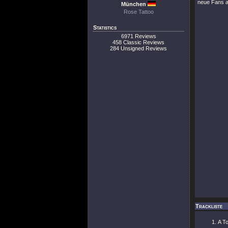
neue Fans a
München
Rose Tattoo
Statistics
6971 Reviews
458 Classic Reviews
284 Unsigned Reviews
Trackliste
A T