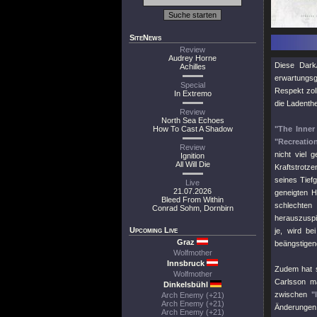
SiteNews
Review
Audrey Horne
Diese Dark
Achilles
erwartungs
Special
Respekt zol
In Extremo
die Ladenth
Review
North Sea Echoes
How To Cast A Shadow
"The Inner 
"Recreatio
Review
nicht viel 
Ignition
All Will Die
Kraftstrotz
seines Tiefg
Live
21.07.2026
geneigten H
Bleed From Within
schlechten
Conrad Sohm, Dornbirn
herauszuspi
Upcoming Live
je, wird be
Graz
beängstigend
Wolfmother
Innsbruck
Zudem hat s
Wolfmother
Carlsson ma
Dinkelsbühl
zwischen
"
Arch Enemy (+21)
Arch Enemy (+21)
Änderungen 
Arch Enemy (+21)