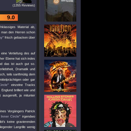
(1355 Reviews)
9.0
klassiges Material ab,
i man den Herren schon
ay"
frisch gebacken über
eine Vertiefung des auf
cher Ebene hat sich indes
d das ist auch gut so.
rliebtheit, Dramatik und
sch, teils sanftmütig dem
ttelprächtigen oder gar
ircle"
einzelne Tracks
nglund brilliert wie und
ausgereift, ja mitunter
ines Vorgängers Patrick
Inner Circle"
irgendwo
ibt's keine gravierenden
egender Langrille wenig