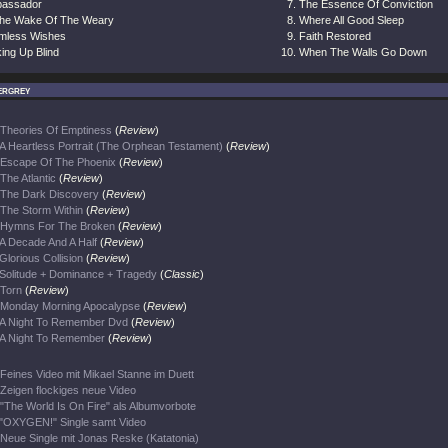
assador
The Essence Of Conviction
The Wake Of The Weary
Where All Good Sleep
mless Wishes
Faith Restored
ing Up Blind
When The Walls Go Down
ergrey
Theories Of Emptiness
(
Review
)
A Heartless Portrait (The Orphean Testament)
(
Review
)
Escape Of The Phoenix
(
Review
)
The Atlantic
(
Review
)
The Dark Discovery
(
Review
)
The Storm Within
(
Review
)
Hymns For The Broken
(
Review
)
A Decade And A Half
(
Review
)
Glorious Collision
(
Review
)
Solitude + Dominance + Tragedy
(
Classic
)
Torn
(
Review
)
Monday Morning Apocalypse
(
Review
)
A Night To Remember Dvd
(
Review
)
A Night To Remember
(
Review
)
Feines Video mit Mikael Stanne im Duett
Zeigen flockiges neue Video
"The World Is On Fire" als Albumvorbote
"OXYGEN!" Single samt Video
Neue Single mit Jonas Reske (Katatonia)