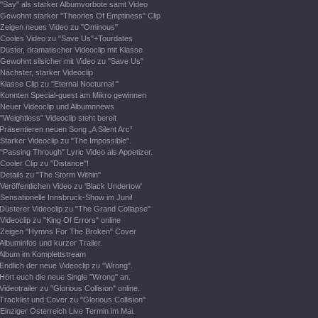
"Say" als starker Albumvorbote samt Video
Gewohnt starker "Theories Of Emptiness" Clip
Zeigen neues Video zu "Ominous"
Cooles Video zu "Save Us"+Tourdates
Düster, dramatischer Videoclip mit Klasse
Gewohnt silsicher mit Video zu "Save Us"
Nächster, starker Videoclip
Klasse Clip zu "Eternal Nocturnal "
Konnten Special-guest am Mikro gewinnen
Neuer Videoclip und Albumnnews
"Weightless" Videoclip steht bereit
Präsentieren neuen Song „A Silent Arc“
Starker Videoclip zu "The Impossible".
"Passing Through" Lyric Video als Appetizer.
Cooler Clip zu "Distance"!
Details zu "The Storm Within"
Veröffentlichen Video zu 'Black Undertow'
Sensationelle Innsbruck-Show im Juni!
Düsterer Videoclip zu "The Grand Collapse"
Videoclip zu "King Of Errors" online
Zeigen "Hymns For The Broken" Cover
Albuminfos und kurzer Trailer.
Album im Komplettstream
Endlich der neue Videoclip zu "Wrong".
Hört euch die neue Single "Wrong" an.
Videotrailer zu "Glorious Collision" online.
Tracklist und Cover zu "Glorious Collision"
Einziger Österreich Live Termin im Mai.