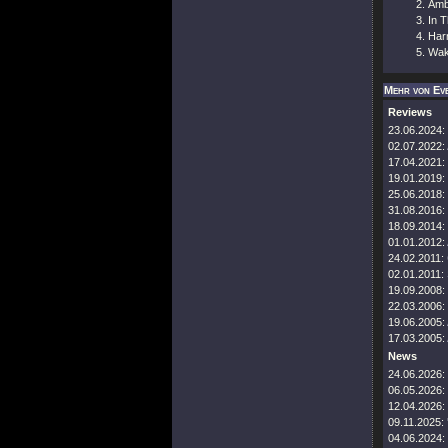
Amb
In 
Har
Wak
Mehr von Ev
Reviews
23.06.2024:
02.07.2022:
17.04.2021:
19.01.2019:
25.06.2018:
31.08.2016:
18.09.2014:
01.01.2012:
24.02.2011:
02.01.2011:
19.09.2008:
22.03.2006:
19.06.2005:
17.03.2005:
News
24.06.2026:
06.05.2026:
12.04.2026:
09.11.2025:
04.06.2024: