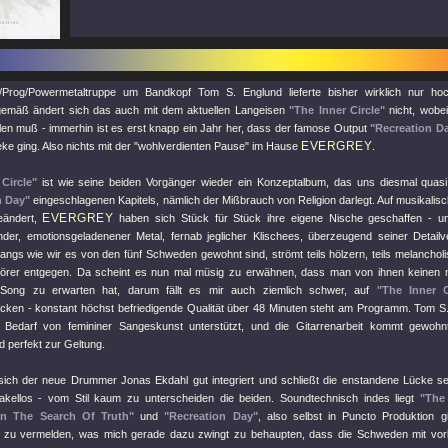
/Prog/Powermetaltruppe um Bandkopf Tom S. Englund lieferte bisher wirklich nur hoch
gemäß ändert sich das auch mit dem aktuellen Langeisen
"The Inner Circle"
nicht, wobe
len muß - immerhin ist es erst knapp ein Jahr her, dass der famose Output
"Recreation D
EVERGREY
eke ging. Also nichts mit der "wohlverdienten Pause" im Hause
.
Circle"
ist wie seine beiden Vorgänger wieder ein Konzeptalbum, das uns diesmal quasi 
n Day"
eingeschlagenen Kapitels, nämlich der Mißbrauch von Religion darlegt. Auf musikalis
EVERGREY
geändert,
haben sich Stück für Stück ihre eigene Nische geschaffen - un
ender, emotionsgeladenener Metal, fernab jeglicher Klischees, überzeugend seiner Detailve
angs wie wir es von den fünf Schweden gewohnt sind, strömt teils hölzern, teils melancholi
örer entgegen. Da scheint es nun mal müsig zu erwähnen, dass man von ihnen keinen mi
 Song zu erwarten hat, darum fällt es mir auch ziemlich schwer, auf
"The Inner C
cken - konstant höchst befriedigende Qualität über 48 Minuten steht am Programm. Tom S. E
i Bedarf von femininer Sangeskunst unterstützt, und die Gitarrenarbeit kommt gewohnt 
 perfekt zur Geltung.
ich der neue Drummer Jonas Ekdahl gut integriert und schließt die enstandene Lücke se
kellos - vom Stil kaum zu unterscheiden die beiden. Soundtechnisch indes liegt
"The 
In The Search Of Truth"
und
"Recreation Day"
, also selbst in Puncto Produktion g
zu vermelden, was mich gerade dazu zwingt zu behaupten, dass die Schweden mit vorli