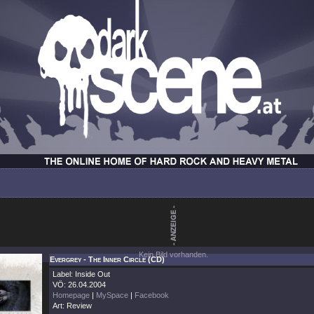
Kein Bild vorhanden.
Evergrey - The Inner Circle (CD)
Label: Inside Out
VÖ: 26.04.2004
Homepage
|
MySpace
|
Facebook
Art: Review