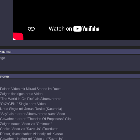
Internet
age
ergrey
Feines Video mit Mikael Stanne im Duett
Zeigen flockiges neue Video
"The World Is On Fire" als Albumvorbote
"OXYGEN!" Single samt Video
Neue Single mit Jonas Reske (Katatonia)
"Say" als starker Albumvorbote samt Video
Gewohnt starker "Theories Of Emptiness" Clip
Zeigen neues Video zu "Ominous"
Cooles Video zu "Save Us"+Tourdates
Düster, dramatischer Videoclip mit Klasse
Gewohnt silsicher mit Video zu "Save Us"