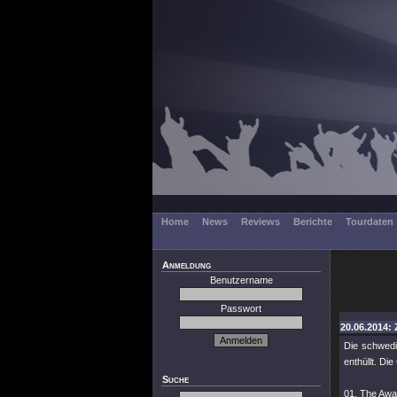
Home
News
Reviews
Berichte
Tourdaten
Anmeldung
Benutzername
Passwort
20.06.2014: 
Die schwed
enthüllt. D
Suche
01. The Awa