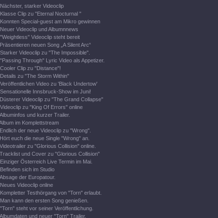
Nächster, starker Videoclip
Klasse Clip zu "Eternal Nocturnal "
Konnten Special-guest am Mikro gewinnen
Neuer Videoclip und Albumnnews
"Weightless" Videoclip steht bereit
Präsentieren neuen Song „A Silent Arc“
Starker Videoclip zu "The Impossible".
"Passing Through" Lyric Video als Appetizer.
Cooler Clip zu "Distance"!
Details zu "The Storm Within"
Veröffentlichen Video zu 'Black Undertow'
Sensationelle Innsbruck-Show im Juni!
Düsterer Videoclip zu "The Grand Collapse"
Videoclip zu "King Of Errors" online
Albuminfos und kurzer Trailer.
Album im Komplettstream
Endlich der neue Videoclip zu "Wrong".
Hört euch die neue Single "Wrong" an.
Videotrailer zu "Glorious Collision" online.
Tracklist und Cover zu "Glorious Collision"
Einziger Österreich Live Termin im Mai.
Befinden sich im Studio
Absage der Europatour.
Neues Videoclip online
Kompletter Testhörgang von "Torn" erlaubt.
Man kann den ersten Song genießen.
"Torn" steht vor seiner Veröffentlichung.
Albumdaten und neuer "Torn" Trailer.