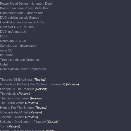
Power Metal Genies mit neuem Deal!
Bald schon neue Power Metal Kost...
Hakansson raus, Larsson rein
DVD schlägt ein wie Bombe
Live-Dokumentationen im Anflug
Auch hier DVD Freuden...
DVD im Anmarsch
DVD!!!!
Album am 26.4.04!
Samples zum downloaden
neue CD
Im Studio
Trennen sich von Drummer
Unfall
Neues Album, neuer Keyboarder
Theories Of Emptiness
(
Review
)
A Heartless Portrait (The Orphean Testament)
(
Review
)
Escape Of The Phoenix
(
Review
)
The Atlantic
(
Review
)
The Dark Discovery
(
Review
)
The Storm Within
(
Review
)
Hymns For The Broken
(
Review
)
A Decade And A Half
(
Review
)
Glorious Collision
(
Review
)
Solitude + Dominance + Tragedy
(
Classic
)
Torn
(
Review
)