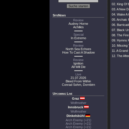
02. King Of 
03. A New 
04. Wake A
SiteNews
05. Archaic
Review
Audrey Horne
06. Barrica
Achilles
07. Black U
Special
08. The Fire
In Extremo
09. Hymns 
Review
10. Missing
North Sea Echoes
11. A Grand
How To Cast A Shadow
12. The Aft
Review
Ignition
All Will Die
Live
21.07.2026
Bleed From Within
Conrad Sohm, Dornbirn
Upcoming Live
Graz
Wolfmother
Innsbruck
Wolfmother
Dinkelsbühl
Arch Enemy (+21)
Arch Enemy (+21)
Arch Enemy (+21)