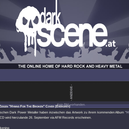
Kein Bild vorhanden.
Zeigen "Hymns For The Broken" Cover (Evergrey)
ischen Dark Power Metaller haben inzwischen das Artwork zu ihrem kommenden Album
"H
ie CD wird hierzulande 26. September via AFM Records erscheinen.
kening