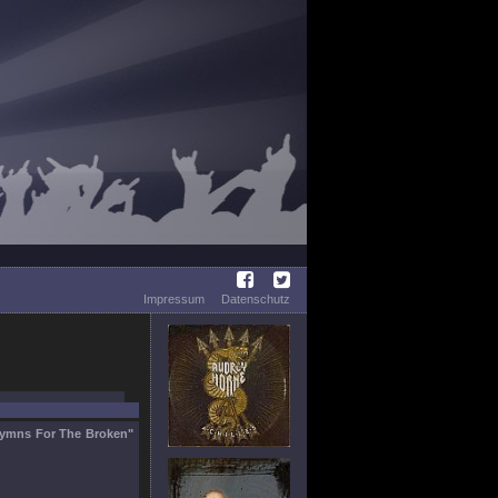
Impressum
Datenschutz
ymns For The Broken"