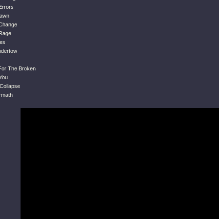
Errors
Dawn
 Change
 Rage
des
ndertow
For The Broken
 You
 Collapse
ermath