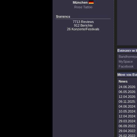
München
Rose Tattoo
Statistics
7713 Reviews
912 Berichte
26 Konzerte/Festivals
Evergrey im 
Bandhomep
MySpace
Facebook
Mehr von Ev
News
24.06.2026:
06.05.2026:
12.04.2026:
09.11.2025:
04.06.2024:
10.05.2024:
12.04.2024:
29.03.2024:
06.09.2022:
29.04.2022:
26.02.2022: