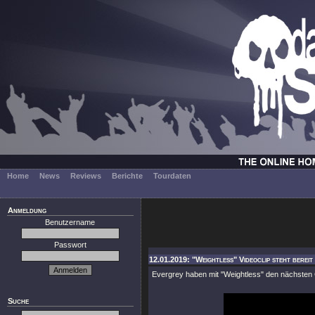
Home
News
Reviews
Berichte
Tourdaten
Anmeldung
Benutzername
Passwort
12.01.2019: "Weightless" Videoclip steht bereit
Evergrey haben mit
"Weightless"
den nächsten 
Suche