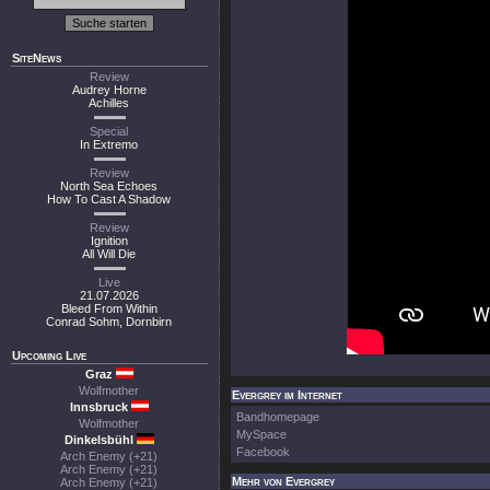
SiteNews
Review
Audrey Horne
Achilles
Special
In Extremo
Review
North Sea Echoes
How To Cast A Shadow
Review
Ignition
All Will Die
Live
21.07.2026
Bleed From Within
Conrad Sohm, Dornbirn
Upcoming Live
Graz
Wolfmother
Evergrey im Internet
Innsbruck
Bandhomepage
Wolfmother
MySpace
Dinkelsbühl
Facebook
Arch Enemy (+21)
Arch Enemy (+21)
Mehr von Evergrey
Arch Enemy (+21)