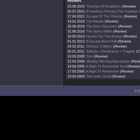
Reviews
23.06.2024:
Theories Of Emptiness
(
Review
)
02.07.2022:
A Heartless Portrait (The Orphean
17.04.2021:
Escape Of The Phoenix
(
Review
)
19.01.2019:
The Atlantic
(
Review
)
25.06.2018:
The Dark Discovery
(
Review
)
31.08.2016:
The Storm Within
(
Review
)
18.09.2014:
Hymns For The Broken
(
Review
)
01.01.2012:
A Decade And A Half
(
Review
)
24.02.2011:
Glorious Collision
(
Review
)
02.01.2011:
Solitude + Dominance + Tragedy
(
C
19.09.2008:
Torn
(
Review
)
22.03.2006:
Monday Morning Apocalypse
(
Revi
19.06.2005:
A Night To Remember Dvd
(
Review
17.03.2005:
A Night To Remember
(
Review
)
19.04.2004:
The Inner Circle
(
Review
)
© D