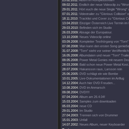
23.02.2011:
Album im Komplettstream
09.02.2011:
Endlich der neue Videoclip zu "Wro
29.01.2011:
Hört euch die neue Single "Wrong" 
07.01.2011:
Videotrailer zu "Glorious Collision" o
18.11.2010:
Tracklist und Cover zu "Glorious Col
13.04.2010:
Einziger Österreich Live Termin im 
29.03.2010:
Befinden sich im Studio
26.03.2009:
Absage der Europatour.
13.10.2008:
Neues Videoclip online
03.09.2008:
Kompletter Testhörgang von "Torn" 
07.08.2008:
Man kann den ersten Song genieße
31.07.2008:
"Torn" steht vor seiner Veröffentlic
16.05.2008:
Albumdaten und neuer "Torn" Traile
09.05.2008:
Power Metal Genies mit neuem Dea
28.03.2008:
Bald schon neue Power Metal Kost.
28.07.2006:
Hakansson raus, Larsson rein
25.06.2005:
DVD schlägt ein wie Bombe
10.01.2005:
Live-Dokumentationen im Anflug
14.12.2004:
Auch hier DVD Freuden...
10.08.2004:
DVD im Anmarsch
09.08.2004:
DVD!!!!
07.04.2004:
Album am 26.4.04!
15.03.2004:
Samples zum downloaden
05.03.2004:
neue CD
29.01.2004:
Im Studio
27.04.2003:
Trennen sich von Drummer
15.01.2003:
Unfall
14.07.2002:
Neues Album, neuer Keyboarder