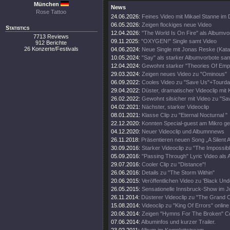
München
News
Rose Tattoo
24.06.2026:
Feines Video mit Mikael Stanne im 
06.05.2026:
Zeigen flockiges neue Video
Statistics
12.04.2026:
"The World Is On Fire" als Albumvo
7713 Reviews
09.11.2025:
"OXYGEN!" Single samt Video
912 Berichte
26 Konzerte/Festivals
04.06.2024:
Neue Single mit Jonas Reske (Kata
10.05.2024:
"Say" als starker Albumvorbote sa
12.04.2024:
Gewohnt starker "Theories Of Empt
29.03.2024:
Zeigen neues Video zu "Ominous"
06.09.2022:
Cooles Video zu "Save Us"+Tourda
29.04.2022:
Düster, dramatischer Videoclip mit 
26.02.2022:
Gewohnt silsicher mit Video zu "Sa
04.02.2021:
Nächster, starker Videoclip
08.01.2021:
Klasse Clip zu "Eternal Nocturnal "
22.12.2020:
Konnten Special-guest am Mikro g
04.12.2020:
Neuer Videoclip und Albumnnews
26.11.2018:
Präsentieren neuen Song „A Silent 
30.09.2016:
Starker Videoclip zu "The Impossibl
05.09.2016:
"Passing Through" Lyric Video als A
29.07.2016:
Cooler Clip zu "Distance"!
26.06.2016:
Details zu "The Storm Within"
20.06.2015:
Veröffentlichen Video zu 'Black Und
26.05.2015:
Sensationelle Innsbruck-Show im Ju
26.11.2014:
Düsterer Videoclip zu "The Grand C
15.08.2014:
Videoclip zu "King Of Errors" online
20.06.2014:
Zeigen "Hymns For The Broken" C
07.06.2014:
Albuminfos und kurzer Trailer.