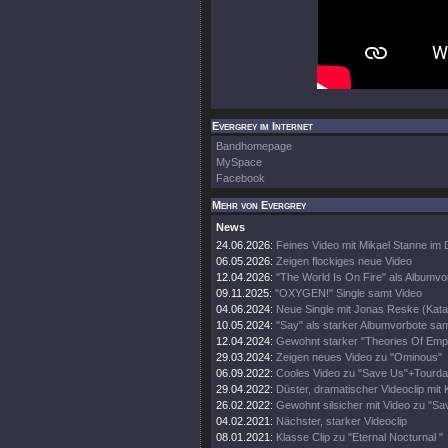
Evergrey im Internet
Bandhomepage
MySpace
Facebook
Mehr von Evergrey
News
24.06.2026:
Feines Video mit Mikael Stanne im 
06.05.2026:
Zeigen flockiges neue Video
12.04.2026:
"The World Is On Fire" als Albumvo
09.11.2025:
"OXYGEN!" Single samt Video
04.06.2024:
Neue Single mit Jonas Reske (Kata
10.05.2024:
"Say" als starker Albumvorbote sa
12.04.2024:
Gewohnt starker "Theories Of Empt
29.03.2024:
Zeigen neues Video zu "Ominous"
06.09.2022:
Cooles Video zu "Save Us"+Tourda
29.04.2022:
Düster, dramatischer Videoclip mit 
26.02.2022:
Gewohnt silsicher mit Video zu "Sa
04.02.2021:
Nächster, starker Videoclip
08.01.2021:
Klasse Clip zu "Eternal Nocturnal "