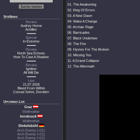
01. The Awakening
02. King Of Errors
03. A New Dawn
SiteNews
04. Wake A Change
Review
Audrey Horne
05. Archaic Rage
Achilles
06. Barricades
Special
07. Black Undertow
In Extremo
08. The Fire
Review
09. Hymns For The Broken
North Sea Echoes
10. Missing You
How To Cast A Shadow
11. A Grand Collapse
Review
12. The Aftermath
Ignition
All Will Die
Live
21.07.2026
Bleed From Within
Conrad Sohm, Dornbirn
Upcoming Live
Graz
Wolfmother
Innsbruck
Wolfmother
Dinkelsbühl
Arch Enemy (+21)
Arch Enemy (+21)
Arch Enemy (+21)