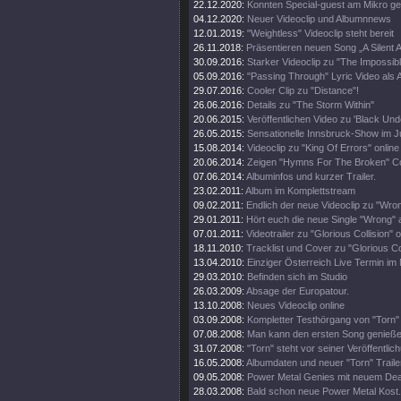
22.12.2020:
Konnten Special-guest am Mikro g
04.12.2020:
Neuer Videoclip und Albumnnews
12.01.2019:
"Weightless" Videoclip steht bereit
26.11.2018:
Präsentieren neuen Song „A Silent 
30.09.2016:
Starker Videoclip zu "The Impossibl
05.09.2016:
"Passing Through" Lyric Video als A
29.07.2016:
Cooler Clip zu "Distance"!
26.06.2016:
Details zu "The Storm Within"
20.06.2015:
Veröffentlichen Video zu 'Black Und
26.05.2015:
Sensationelle Innsbruck-Show im Ju
15.08.2014:
Videoclip zu "King Of Errors" online
20.06.2014:
Zeigen "Hymns For The Broken" C
07.06.2014:
Albuminfos und kurzer Trailer.
23.02.2011:
Album im Komplettstream
09.02.2011:
Endlich der neue Videoclip zu "Wro
29.01.2011:
Hört euch die neue Single "Wrong" 
07.01.2011:
Videotrailer zu "Glorious Collision" o
18.11.2010:
Tracklist und Cover zu "Glorious Col
13.04.2010:
Einziger Österreich Live Termin im 
29.03.2010:
Befinden sich im Studio
26.03.2009:
Absage der Europatour.
13.10.2008:
Neues Videoclip online
03.09.2008:
Kompletter Testhörgang von "Torn" 
07.08.2008:
Man kann den ersten Song genieße
31.07.2008:
"Torn" steht vor seiner Veröffentlic
16.05.2008:
Albumdaten und neuer "Torn" Traile
09.05.2008:
Power Metal Genies mit neuem Dea
28.03.2008:
Bald schon neue Power Metal Kost.