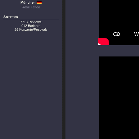
München
Rose Tattoo
Statistics
7713 Reviews
912 Berichte
26 Konzerte/Festivals