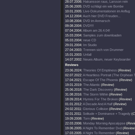
28.07.2006:
Hakansson raus, Larsson rein
25.06.2005:
DVD schlägt ein wie Bombe
10.01.2005:
Live-Dokumentationen im Anflug
14.12.2004:
Auch hier DVD Freuden...
10.08.2004:
DVD im Anmarsch
09.08.2004:
DVD!!!!
07.04.2004:
Album am 26.4.04!
15.03.2004:
Samples zum downloaden
05.03.2004:
neue CD
29.01.2004:
Im Studio
27.04.2003:
Trennen sich von Drummer
15.01.2003:
Unfall
14.07.2002:
Neues Album, neuer Keyboarder
Reviews
23.06.2024:
Theories Of Emptiness
(
Review
)
02.07.2022:
A Heartless Portrait (The Orphean
17.04.2021:
Escape Of The Phoenix
(
Review
)
19.01.2019:
The Atlantic
(
Review
)
25.06.2018:
The Dark Discovery
(
Review
)
31.08.2016:
The Storm Within
(
Review
)
18.09.2014:
Hymns For The Broken
(
Review
)
01.01.2012:
A Decade And A Half
(
Review
)
24.02.2011:
Glorious Collision
(
Review
)
02.01.2011:
Solitude + Dominance + Tragedy
(
C
19.09.2008:
Torn
(
Review
)
22.03.2006:
Monday Morning Apocalypse
(
Revi
19.06.2005:
A Night To Remember Dvd
(
Review
17.03.2005:
A Night To Remember
(
Review
)