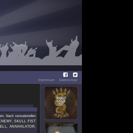
Impressum
Datenschutz
ten. Nach sensationellen
ENEMY
SKULL FIST
,
ELL
ANNIHILATOR
,
,