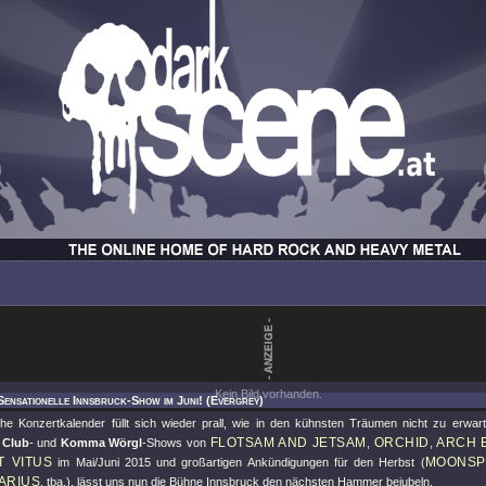
Kein Bild vorhanden.
Sensationelle Innsbruck-Show im Juni! (Evergrey)
he Konzertkalender füllt sich wieder prall, wie in den kühnsten Träumen nicht zu erwar
FLOTSAM AND JETSAM
ORCHID
ARCH 
 Club
- und
Komma Wörgl
-Shows von
,
,
T VITUS
MOONSP
im Mai/Juni 2015 und großartigen Ankündigungen für den Herbst (
ARIUS
, tba.), lässt uns nun die Bühne Innsbruck den nächsten Hammer bejubeln.