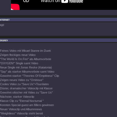
Internet
age
ergrey
Feines Video mit Mikael Stanne im Duett
Zeigen flockiges neue Video
"The World Is On Fire" als Albumvorbote
"OXYGEN!" Single samt Video
Neue Single mit Jonas Reske (Katatonia)
"Say" als starker Albumvorbote samt Video
Gewohnt starker "Theories Of Emptiness" Clip
Zeigen neues Video zu "Ominous"
Cooles Video zu "Save Us"+Tourdates
Düster, dramatischer Videoclip mit Klasse
Gewohnt silsicher mit Video zu "Save Us"
Nächster, starker Videoclip
Klasse Clip zu "Eternal Nocturnal "
Konnten Special-guest am Mikro gewinnen
Neuer Videoclip und Albumnnews
"Weightless" Videoclip steht bereit