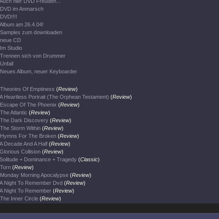
Auch hier DVD Freuden...
DVD im Anmarsch
DVD!!!!
Album am 26.4.04!
Samples zum downloaden
neue CD
Im Studio
Trennen sich von Drummer
Unfall
Neues Album, neuer Keyboarder
Theories Of Emptiness
(
Review
)
A Heartless Portrait (The Orphean Testament)
(
Review
)
Escape Of The Phoenix
(
Review
)
The Atlantic
(
Review
)
The Dark Discovery
(
Review
)
The Storm Within
(
Review
)
Hymns For The Broken
(
Review
)
A Decade And A Half
(
Review
)
Glorious Collision
(
Review
)
Solitude + Dominance + Tragedy
(
Classic
)
Torn
(
Review
)
Monday Morning Apocalypse
(
Review
)
A Night To Remember Dvd
(
Review
)
A Night To Remember
(
Review
)
The Inner Circle
(
Review
)