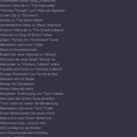
Präsentieren neuen Song „A Silent Arc“
Starker Videoclip zu "The Impossible".
"Passing Through" Lyric Video als Appetizer.
Cooler Clip zu "Distance"!
Details zu "The Storm Within"
Veröffentlichen Video zu 'Black Undertow'
Düsterer Videoclip zu "The Grand Collapse"
Videoclip zu "King Of Errors" online
Zeigen "Hymns For The Broken" Cover
Albuminfos und kurzer Trailer.
Album im Komplettstream
Endlich der neue Videoclip zu "Wrong".
Hört euch die neue Single "Wrong" an.
Videotrailer zu "Glorious Collision" online.
Tracklist und Cover zu "Glorious Collision"
Einziger Österreich Live Termin im Mai.
Befinden sich im Studio
Absage der Europatour.
Neues Videoclip online
Kompletter Testhörgang von "Torn" erlaubt.
Man kann den ersten Song genießen.
"Torn" steht vor seiner Veröffentlichung.
Albumdaten und neuer "Torn" Trailer.
Power Metal Genies mit neuem Deal!
Bald schon neue Power Metal Kost...
Hakansson raus, Larsson rein
DVD schlägt ein wie Bombe
Live-Dokumentationen im Anflug