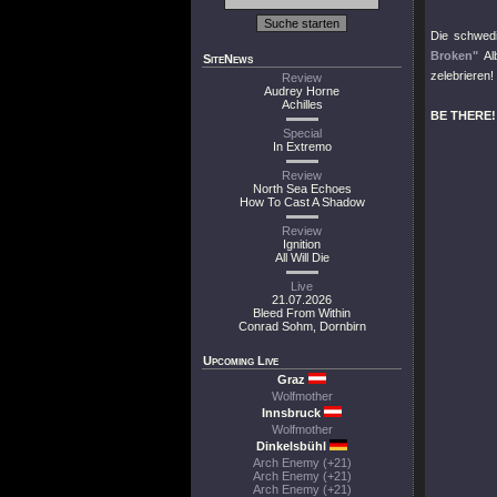
Die schwed
Broken"
Al
SiteNews
zelebrieren!
Review
Audrey Horne
Achilles
BE THERE!
Special
In Extremo
Review
North Sea Echoes
How To Cast A Shadow
Review
Ignition
All Will Die
Live
21.07.2026
Bleed From Within
Conrad Sohm, Dornbirn
Upcoming Live
Graz
Wolfmother
Innsbruck
Wolfmother
Dinkelsbühl
Arch Enemy (+21)
Arch Enemy (+21)
Arch Enemy (+21)