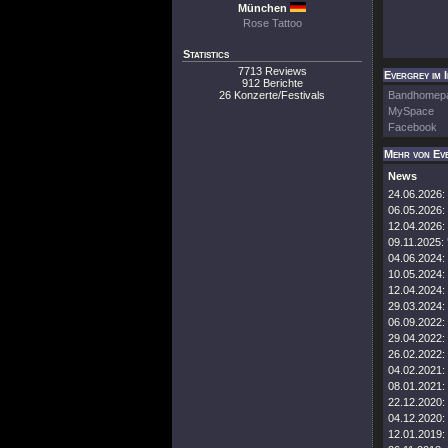
München
Rose Tattoo
Statistics
7713 Reviews
Evergrey im 
912 Berichte
26 Konzerte/Festivals
Bandhomep
MySpace
Facebook
Mehr von Ev
News
24.06.2026:
06.05.2026:
12.04.2026:
09.11.2025:
04.06.2024:
10.05.2024:
12.04.2024:
29.03.2024:
06.09.2022:
29.04.2022:
26.02.2022:
04.02.2021:
08.01.2021:
22.12.2020:
04.12.2020:
12.01.2019: