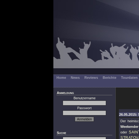
Home
News
Reviews
Berichte
Tourdaten
Anmeldung
Benutzername
Passwort
26.05.2015: 
Der heimisc
Weekender
SAIN
oder
Suche
STRATOV