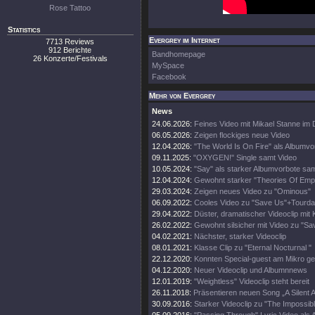
Rose Tattoo
Statistics
Evergrey im Internet
7713 Reviews
912 Berichte
Bandhomepage
26 Konzerte/Festivals
MySpace
Facebook
Mehr von Evergrey
News
24.06.2026:
Feines Video mit Mikael Stanne im 
06.05.2026:
Zeigen flockiges neue Video
12.04.2026:
"The World Is On Fire" als Albumvo
09.11.2025:
"OXYGEN!" Single samt Video
10.05.2024:
"Say" als starker Albumvorbote sa
12.04.2024:
Gewohnt starker "Theories Of Empt
29.03.2024:
Zeigen neues Video zu "Ominous"
06.09.2022:
Cooles Video zu "Save Us"+Tourda
29.04.2022:
Düster, dramatischer Videoclip mit 
26.02.2022:
Gewohnt silsicher mit Video zu "Sa
04.02.2021:
Nächster, starker Videoclip
08.01.2021:
Klasse Clip zu "Eternal Nocturnal "
22.12.2020:
Konnten Special-guest am Mikro g
04.12.2020:
Neuer Videoclip und Albumnnews
12.01.2019:
"Weightless" Videoclip steht bereit
26.11.2018:
Präsentieren neuen Song „A Silent 
30.09.2016:
Starker Videoclip zu "The Impossibl