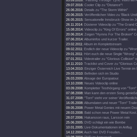
05.09.2016:
"Passing Through" Lyric Video als A
29.07.2016:
Cooler Clip zu "Distance"!
26.06.2016:
Details zu "The Storm Within"
20.06.2015:
Veröffentlichen Video zu 'Black Und
26.05.2015:
Sensationelle Innsbruck-Show im Ju
26.11.2014:
Düsterer Videoclip zu "The Grand C
15.08.2014:
Videoclip zu "King Of Errors" online
20.06.2014:
Zeigen "Hymns For The Broken" C
07.06.2014:
Albuminfos und kurzer Trailer.
23.02.2011:
Album im Komplettstream
09.02.2011:
Endlich der neue Videoclip zu "Wro
29.01.2011:
Hört euch die neue Single "Wrong" 
07.01.2011:
Videotrailer zu "Glorious Collision" o
18.11.2010:
Tracklist und Cover zu "Glorious Col
13.04.2010:
Einziger Österreich Live Termin im 
29.03.2010:
Befinden sich im Studio
26.03.2009:
Absage der Europatour.
13.10.2008:
Neues Videoclip online
03.09.2008:
Kompletter Testhörgang von "Torn" 
07.08.2008:
Man kann den ersten Song genieße
31.07.2008:
"Torn" steht vor seiner Veröffentlic
16.05.2008:
Albumdaten und neuer "Torn" Traile
09.05.2008:
Power Metal Genies mit neuem Dea
28.03.2008:
Bald schon neue Power Metal Kost.
28.07.2006:
Hakansson raus, Larsson rein
25.06.2005:
DVD schlägt ein wie Bombe
10.01.2005:
Live-Dokumentationen im Anflug
14.12.2004:
Auch hier DVD Freuden...