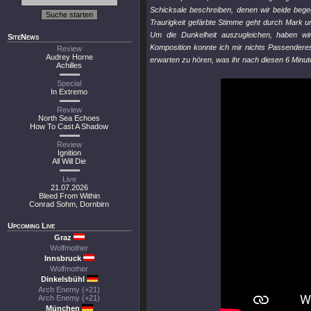
Schicksale beschreiben, denen wir beide begeg
Traurigkeit gefärbte Stimme geht durch Mark u
Um die Dunkelheit auszugleichen, haben wi
SiteNews
Komposition konnte ich mir nichts Passenderes
Review
Audrey Horne
erwarten zu hören, was ihr nach diesen 6 Minu
Achilles
Special
In Extremo
Review
North Sea Echoes
How To Cast A Shadow
Review
Ignition
All Will Die
Live
21.07.2026
Bleed From Within
Conrad Sohm, Dornbirn
Upcoming Live
Graz
Wolfmother
Innsbruck
Wolfmother
Dinkelsbühl
Arch Enemy (+21)
Arch Enemy (+21)
München