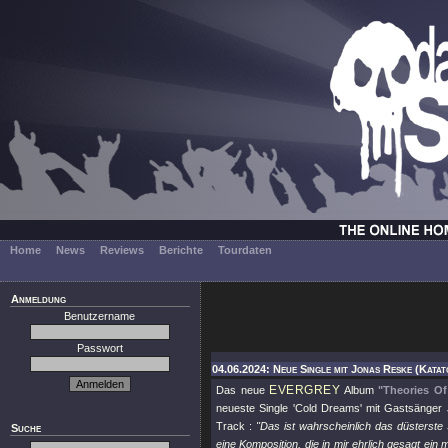
Home
News
Reviews
Berichte
Tourdaten
Anmeldung
Benutzername
Passwort
04.06.2024: Neue Single mit Jonas Reske (Katat
EVERGREY
Das neue
Album
"Theories O
neueste Single 'Cold Dreams' mit Gastsänge
Track :
"Das ist wahrscheinlich das düsterste 
Suche
eine Komposition, die in mir ehrlich gesagt e