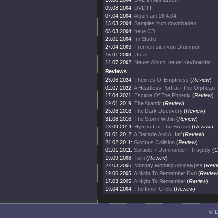
10.08.2004:
DVD im Anmarsch
09.08.2004:
DVD!!!!
07.04.2004:
Album am 26.4.04!
15.03.2004:
Samples zum downloaden
05.03.2004:
neue CD
29.01.2004:
Im Studio
27.04.2003:
Trennen sich von Drummer
15.01.2003:
Unfall
14.07.2002:
Neues Album, neuer Keyboarder
Reviews
23.06.2024:
Theories Of Emptiness
(
Review
)
02.07.2022:
A Heartless Portrait (The Orphean
17.04.2021:
Escape Of The Phoenix
(
Review
)
19.01.2019:
The Atlantic
(
Review
)
25.06.2018:
The Dark Discovery
(
Review
)
31.08.2016:
The Storm Within
(
Review
)
18.09.2014:
Hymns For The Broken
(
Review
)
01.01.2012:
A Decade And A Half
(
Review
)
24.02.2011:
Glorious Collision
(
Review
)
02.01.2011:
Solitude + Dominance + Tragedy
(
C
19.09.2008:
Torn
(
Review
)
22.03.2006:
Monday Morning Apocalypse
(
Revi
19.06.2005:
A Night To Remember Dvd
(
Review
17.03.2005:
A Night To Remember
(
Review
)
19.04.2004:
The Inner Circle
(
Review
)
© D