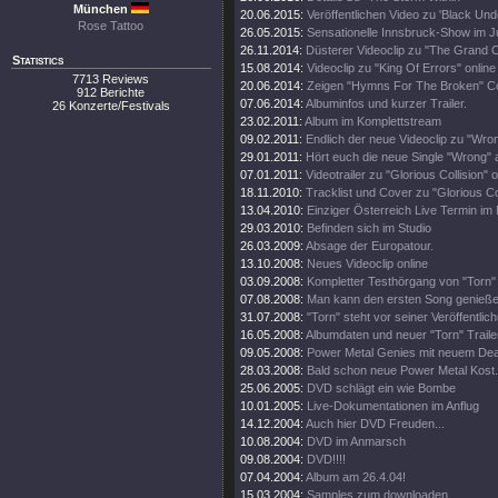
München
20.06.2015:
Veröffentlichen Video zu 'Black Und
Rose Tattoo
26.05.2015:
Sensationelle Innsbruck-Show im Ju
26.11.2014:
Düsterer Videoclip zu "The Grand C
Statistics
15.08.2014:
Videoclip zu "King Of Errors" online
7713 Reviews
20.06.2014:
Zeigen "Hymns For The Broken" C
912 Berichte
07.06.2014:
Albuminfos und kurzer Trailer.
26 Konzerte/Festivals
23.02.2011:
Album im Komplettstream
09.02.2011:
Endlich der neue Videoclip zu "Wro
29.01.2011:
Hört euch die neue Single "Wrong" 
07.01.2011:
Videotrailer zu "Glorious Collision" o
18.11.2010:
Tracklist und Cover zu "Glorious Col
13.04.2010:
Einziger Österreich Live Termin im 
29.03.2010:
Befinden sich im Studio
26.03.2009:
Absage der Europatour.
13.10.2008:
Neues Videoclip online
03.09.2008:
Kompletter Testhörgang von "Torn" 
07.08.2008:
Man kann den ersten Song genieße
31.07.2008:
"Torn" steht vor seiner Veröffentlic
16.05.2008:
Albumdaten und neuer "Torn" Traile
09.05.2008:
Power Metal Genies mit neuem Dea
28.03.2008:
Bald schon neue Power Metal Kost.
25.06.2005:
DVD schlägt ein wie Bombe
10.01.2005:
Live-Dokumentationen im Anflug
14.12.2004:
Auch hier DVD Freuden...
10.08.2004:
DVD im Anmarsch
09.08.2004:
DVD!!!!
07.04.2004:
Album am 26.4.04!
15.03.2004:
Samples zum downloaden