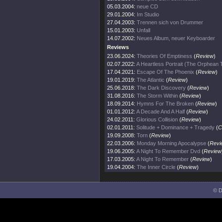
05.03.2004:
neue CD
29.01.2004:
Im Studio
27.04.2003:
Trennen sich von Drummer
15.01.2003:
Unfall
14.07.2002:
Neues Album, neuer Keyboarder
Reviews
23.06.2024:
Theories Of Emptiness
(
Review
)
02.07.2022:
A Heartless Portrait (The Orphean
17.04.2021:
Escape Of The Phoenix
(
Review
)
19.01.2019:
The Atlantic
(
Review
)
25.06.2018:
The Dark Discovery
(
Review
)
31.08.2016:
The Storm Within
(
Review
)
18.09.2014:
Hymns For The Broken
(
Review
)
01.01.2012:
A Decade And A Half
(
Review
)
24.02.2011:
Glorious Collision
(
Review
)
02.01.2011:
Solitude + Dominance + Tragedy
(
C
19.09.2008:
Torn
(
Review
)
22.03.2006:
Monday Morning Apocalypse
(
Revi
19.06.2005:
A Night To Remember Dvd
(
Review
17.03.2005:
A Night To Remember
(
Review
)
19.04.2004:
The Inner Circle
(
Review
)
© D