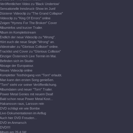
Veröffentlichen Video zu 'Black Undertow'
Sensationelle Innsbruck-Show im Juni!
Düsterer Videoclip zu "The Grand Collapse"
Videoclip zu "King Of Errors" online
Zeigen "Hymns For The Broken" Cover
Albuminfos und kurzer Trailer.
Album im Komplettstream
Endlich der neue Videoclip zu "Wrong".
Hört euch die neue Single "Wrong" an.
Videotrailer zu "Glorious Collision" online.
Tracklist und Cover zu "Glorious Collision"
Einziger Österreich Live Termin im Mai.
Befinden sich im Studio
Absage der Europatour.
Neues Videoclip online
Kompletter Testhörgang von "Torn" erlaubt.
Man kann den ersten Song genießen.
"Torn" steht vor seiner Veröffentlichung.
Albumdaten und neuer "Torn" Trailer.
Power Metal Genies mit neuem Deal!
Bald schon neue Power Metal Kost...
Hakansson raus, Larsson rein
DVD schlägt ein wie Bombe
Live-Dokumentationen im Anflug
Auch hier DVD Freuden...
DVD im Anmarsch
DVD!!!!
Album am 26.4.04!