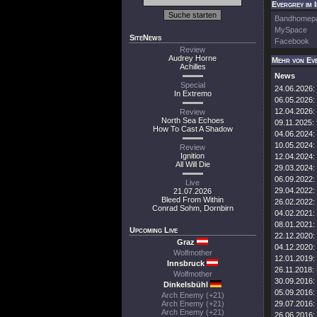
Evergrey im 
Bandhomep
MySpace
SiteNews
Facebook
Review
Audrey Horne
Mehr von Ev
Achilles
News
Special
24.06.2026:
In Extremo
06.05.2026:
12.04.2026:
Review
North Sea Echoes
09.11.2025:
How To Cast A Shadow
04.06.2024:
10.05.2024:
Review
Ignition
12.04.2024:
All Will Die
29.03.2024:
06.09.2022:
Live
29.04.2022:
21.07.2026
Bleed From Within
26.02.2022:
Conrad Sohm, Dornbirn
04.02.2021:
08.01.2021:
Upcoming Live
22.12.2020:
Graz
04.12.2020:
Wolfmother
12.01.2019:
Innsbruck
26.11.2018:
Wolfmother
30.09.2016:
Dinkelsbühl
05.09.2016:
Arch Enemy (+21)
Arch Enemy (+21)
29.07.2016:
Arch Enemy (+21)
26.06.2016: