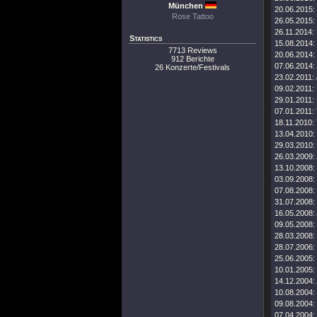
München
20.06.2015:
Rose Tattoo
26.05.2015:
26.11.2014:
Statistics
15.08.2014:
7713 Reviews
20.06.2014:
912 Berichte
07.06.2014:
26 Konzerte/Festivals
23.02.2011:
09.02.2011:
29.01.2011:
07.01.2011:
18.11.2010:
13.04.2010:
29.03.2010:
26.03.2009:
13.10.2008:
03.09.2008:
07.08.2008:
31.07.2008:
16.05.2008:
09.05.2008:
28.03.2008:
28.07.2006:
25.06.2005:
10.01.2005:
14.12.2004:
10.08.2004:
09.08.2004:
07.04.2004: