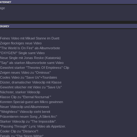
Internet
age
ergrey
Feines Video mit Mikael Stanne im Duett
Zeigen flockiges neue Video
"The World Is On Fire" als Albumvorbote
"OXYGEN!" Single samt Video
Neue Single mit Jonas Reske (Katatonia)
"Say" als starker Albumvorbote samt Video
Gewohnt starker "Theories Of Emptiness" Clip
Zeigen neues Video zu "Ominous"
Cooles Video zu "Save Us"+Tourdates
Düster, dramatischer Videoclip mit Klasse
Gewohnt silsicher mit Video zu "Save Us"
Nächster, starker Videoclip
Klasse Clip zu "Eternal Nocturnal "
Konnten Special-guest am Mikro gewinnen
Neuer Videoclip und Albumnnews
"Weightless" Videoclip steht bereit
Präsentieren neuen Song „A Silent Arc“
Starker Videoclip zu "The Impossible".
"Passing Through" Lyric Video als Appetizer.
Cooler Clip zu "Distance"!
Details zu "The Storm Within"