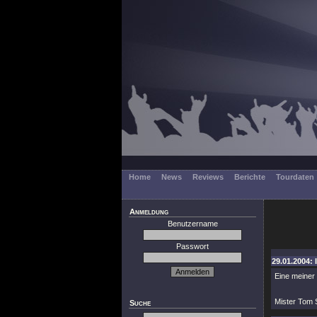
Home
News
Reviews
Berichte
Tourdaten
Anmeldung
Benutzername
Passwort
29.01.2004: 
Eine meiner 
Mister Tom S
Suche