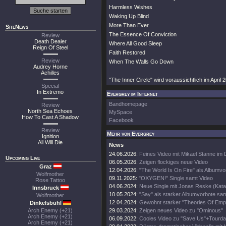
Harmless Wishes
Waking Up Blind
More Than Ever
SiteNews
The Essence Of Conviction
Review
Death Dealer
Where All Good Sleep
Reign Of Steel
Faith Restored
Review
When The Walls Go Down
Audrey Horne
Achilles
"The Inner Circle" wird voraussichtlich im April 2
Special
In Extremo
Evergrey im Internet
Bandhomepage
Review
North Sea Echoes
MySpace
How To Cast A Shadow
Facebook
Review
Mehr von Evergrey
Ignition
All Will Die
News
24.06.2026:
Feines Video mit Mikael Stanne im 
Upcoming Live
06.05.2026:
Zeigen flockiges neue Video
Graz
12.04.2026:
"The World Is On Fire" als Albumvo
Wolfmother
09.11.2025:
"OXYGEN!" Single samt Video
Rose Tattoo
04.06.2024:
Neue Single mit Jonas Reske (Kata
Innsbruck
10.05.2024:
"Say" als starker Albumvorbote sa
Wolfmother
12.04.2024:
Gewohnt starker "Theories Of Empt
Dinkelsbühl
Arch Enemy (+21)
29.03.2024:
Zeigen neues Video zu "Ominous"
Arch Enemy (+21)
06.09.2022:
Cooles Video zu "Save Us"+Tourda
Arch Enemy (+21)