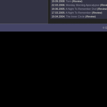
19.09.2008:
Torn
(
Review
)
22.03.2006:
Monday Morning Apocalypse
(
Revi
19.06.2005:
A Night To Remember Dvd
(
Review
17.03.2005:
A Night To Remember
(
Review
)
19.04.2004:
The Inner Circle
(
Review
)
© D