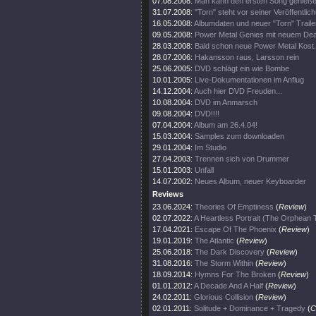
07.08.2008:
Man kann den ersten Song genieße
31.07.2008:
"Torn" steht vor seiner Veröffentlic
16.05.2008:
Albumdaten und neuer "Torn" Traile
09.05.2008:
Power Metal Genies mit neuem Dea
28.03.2008:
Bald schon neue Power Metal Kost.
28.07.2006:
Hakansson raus, Larsson rein
25.06.2005:
DVD schlägt ein wie Bombe
10.01.2005:
Live-Dokumentationen im Anflug
14.12.2004:
Auch hier DVD Freuden...
10.08.2004:
DVD im Anmarsch
09.08.2004:
DVD!!!!
07.04.2004:
Album am 26.4.04!
15.03.2004:
Samples zum downloaden
29.01.2004:
Im Studio
27.04.2003:
Trennen sich von Drummer
15.01.2003:
Unfall
14.07.2002:
Neues Album, neuer Keyboarder
Reviews
23.06.2024:
Theories Of Emptiness
(
Review
)
02.07.2022:
A Heartless Portrait (The Orphean
17.04.2021:
Escape Of The Phoenix
(
Review
)
19.01.2019:
The Atlantic
(
Review
)
25.06.2018:
The Dark Discovery
(
Review
)
31.08.2016:
The Storm Within
(
Review
)
18.09.2014:
Hymns For The Broken
(
Review
)
01.01.2012:
A Decade And A Half
(
Review
)
24.02.2011:
Glorious Collision
(
Review
)
02.01.2011:
Solitude + Dominance + Tragedy
(
C