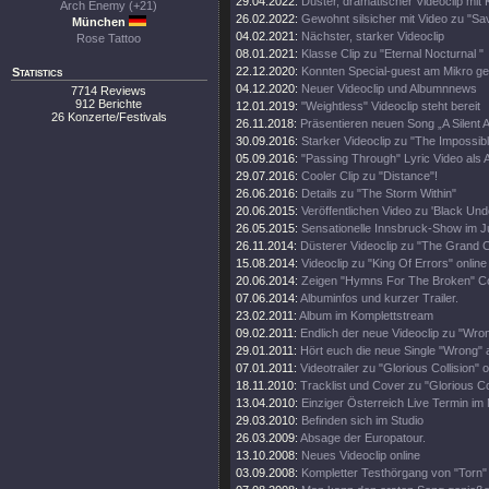
29.04.2022:
Düster, dramatischer Videoclip mit 
Arch Enemy (+21)
26.02.2022:
Gewohnt silsicher mit Video zu "Sa
München
04.02.2021:
Nächster, starker Videoclip
Rose Tattoo
08.01.2021:
Klasse Clip zu "Eternal Nocturnal "
22.12.2020:
Konnten Special-guest am Mikro g
Statistics
04.12.2020:
Neuer Videoclip und Albumnnews
7714 Reviews
912 Berichte
12.01.2019:
"Weightless" Videoclip steht bereit
26 Konzerte/Festivals
26.11.2018:
Präsentieren neuen Song „A Silent 
30.09.2016:
Starker Videoclip zu "The Impossibl
05.09.2016:
"Passing Through" Lyric Video als A
29.07.2016:
Cooler Clip zu "Distance"!
26.06.2016:
Details zu "The Storm Within"
20.06.2015:
Veröffentlichen Video zu 'Black Und
26.05.2015:
Sensationelle Innsbruck-Show im Ju
26.11.2014:
Düsterer Videoclip zu "The Grand C
15.08.2014:
Videoclip zu "King Of Errors" online
20.06.2014:
Zeigen "Hymns For The Broken" C
07.06.2014:
Albuminfos und kurzer Trailer.
23.02.2011:
Album im Komplettstream
09.02.2011:
Endlich der neue Videoclip zu "Wro
29.01.2011:
Hört euch die neue Single "Wrong" 
07.01.2011:
Videotrailer zu "Glorious Collision" o
18.11.2010:
Tracklist und Cover zu "Glorious Col
13.04.2010:
Einziger Österreich Live Termin im 
29.03.2010:
Befinden sich im Studio
26.03.2009:
Absage der Europatour.
13.10.2008:
Neues Videoclip online
03.09.2008:
Kompletter Testhörgang von "Torn" 