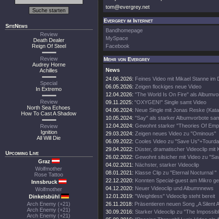
tom@evergrey.net
Evergrey im Internet
SiteNews
Bandhomepage
Review
MySpace
Death Dealer
Reign Of Steel
Facebook
Review
Mehr von Evergrey
Audrey Horne
News
Achilles
24.06.2026:
Feines Video mit Mikael Stanne im 
Special
06.05.2026:
Zeigen flockiges neue Video
In Extremo
12.04.2026:
"The World Is On Fire" als Albumvo
Review
09.11.2025:
"OXYGEN!" Single samt Video
North Sea Echoes
04.06.2024:
Neue Single mit Jonas Reske (Kata
How To Cast A Shadow
10.05.2024:
"Say" als starker Albumvorbote sa
12.04.2024:
Gewohnt starker "Theories Of Empt
Review
Ignition
29.03.2024:
Zeigen neues Video zu "Ominous"
All Will Die
06.09.2022:
Cooles Video zu "Save Us"+Tourda
29.04.2022:
Düster, dramatischer Videoclip mit 
Upcoming Live
26.02.2022:
Gewohnt silsicher mit Video zu "Sa
Graz
04.02.2021:
Nächster, starker Videoclip
Wolfmother
08.01.2021:
Klasse Clip zu "Eternal Nocturnal "
Rose Tattoo
22.12.2020:
Konnten Special-guest am Mikro g
Innsbruck
04.12.2020:
Neuer Videoclip und Albumnnews
Wolfmother
12.01.2019:
"Weightless" Videoclip steht bereit
Dinkelsbühl
Arch Enemy (+21)
26.11.2018:
Präsentieren neuen Song „A Silent 
Arch Enemy (+21)
30.09.2016:
Starker Videoclip zu "The Impossibl
Arch Enemy (+21)