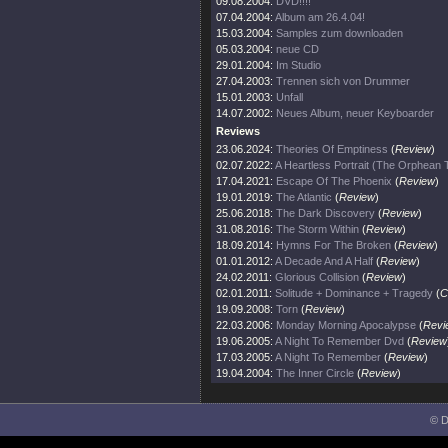
09.08.2004:
DVD!!!!
07.04.2004:
Album am 26.4.04!
15.03.2004:
Samples zum downloaden
05.03.2004:
neue CD
29.01.2004:
Im Studio
27.04.2003:
Trennen sich von Drummer
15.01.2003:
Unfall
14.07.2002:
Neues Album, neuer Keyboarder
Reviews
23.06.2024:
Theories Of Emptiness
(
Review
)
02.07.2022:
A Heartless Portrait (The Orphean
17.04.2021:
Escape Of The Phoenix
(
Review
)
19.01.2019:
The Atlantic
(
Review
)
25.06.2018:
The Dark Discovery
(
Review
)
31.08.2016:
The Storm Within
(
Review
)
18.09.2014:
Hymns For The Broken
(
Review
)
01.01.2012:
A Decade And A Half
(
Review
)
24.02.2011:
Glorious Collision
(
Review
)
02.01.2011:
Solitude + Dominance + Tragedy
(
C
19.09.2008:
Torn
(
Review
)
22.03.2006:
Monday Morning Apocalypse
(
Revi
19.06.2005:
A Night To Remember Dvd
(
Review
17.03.2005:
A Night To Remember
(
Review
)
19.04.2004:
The Inner Circle
(
Review
)
© D