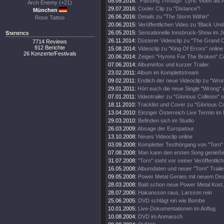
05.09.2016:
"Passing Through" Lyric Video als A
Arch Enemy (+21)
29.07.2016:
Cooler Clip zu "Distance"!
München
26.06.2016:
Details zu "The Storm Within"
Rose Tattoo
20.06.2015:
Veröffentlichen Video zu 'Black Und
26.05.2015:
Sensationelle Innsbruck-Show im Ju
Statistics
26.11.2014:
Düsterer Videoclip zu "The Grand C
7714 Reviews
912 Berichte
15.08.2014:
Videoclip zu "King Of Errors" online
26 Konzerte/Festivals
20.06.2014:
Zeigen "Hymns For The Broken" C
07.06.2014:
Albuminfos und kurzer Trailer.
23.02.2011:
Album im Komplettstream
09.02.2011:
Endlich der neue Videoclip zu "Wro
29.01.2011:
Hört euch die neue Single "Wrong" 
07.01.2011:
Videotrailer zu "Glorious Collision" o
18.11.2010:
Tracklist und Cover zu "Glorious Col
13.04.2010:
Einziger Österreich Live Termin im 
29.03.2010:
Befinden sich im Studio
26.03.2009:
Absage der Europatour.
13.10.2008:
Neues Videoclip online
03.09.2008:
Kompletter Testhörgang von "Torn" 
07.08.2008:
Man kann den ersten Song genieße
31.07.2008:
"Torn" steht vor seiner Veröffentlic
16.05.2008:
Albumdaten und neuer "Torn" Traile
09.05.2008:
Power Metal Genies mit neuem Dea
28.03.2008:
Bald schon neue Power Metal Kost.
28.07.2006:
Hakansson raus, Larsson rein
25.06.2005:
DVD schlägt ein wie Bombe
10.01.2005:
Live-Dokumentationen im Anflug
10.08.2004:
DVD im Anmarsch