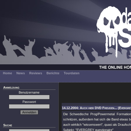
Home
News
Reviews
Berichte
Tourdaten
Anmeldung
Benutzername
Passwort
14.12.2004: Auch hier DVD Freuden... (Evergre
Die Schwedische Prog/Powermetal Formation 
schnitzen, außerdem hat sich die Band etwas be
auch wirklich "wissenswert", quasi als Draufsc
Suche
Subjekt: "EVERGREY questionaire"