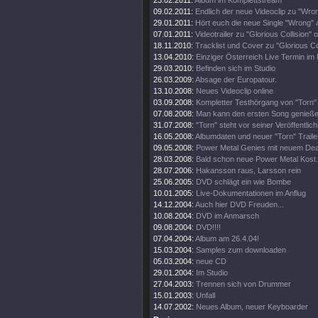
23.02.2011:
Album im Komplettstream
09.02.2011:
Endlich der neue Videoclip zu "Wro
29.01.2011:
Hört euch die neue Single "Wrong" 
07.01.2011:
Videotrailer zu "Glorious Collision" o
18.11.2010:
Tracklist und Cover zu "Glorious Col
13.04.2010:
Einziger Österreich Live Termin im 
29.03.2010:
Befinden sich im Studio
26.03.2009:
Absage der Europatour.
13.10.2008:
Neues Videoclip online
03.09.2008:
Kompletter Testhörgang von "Torn" 
07.08.2008:
Man kann den ersten Song genieße
31.07.2008:
"Torn" steht vor seiner Veröffentlic
16.05.2008:
Albumdaten und neuer "Torn" Traile
09.05.2008:
Power Metal Genies mit neuem Dea
28.03.2008:
Bald schon neue Power Metal Kost.
28.07.2006:
Hakansson raus, Larsson rein
25.06.2005:
DVD schlägt ein wie Bombe
10.01.2005:
Live-Dokumentationen im Anflug
14.12.2004:
Auch hier DVD Freuden...
10.08.2004:
DVD im Anmarsch
09.08.2004:
DVD!!!!
07.04.2004:
Album am 26.4.04!
15.03.2004:
Samples zum downloaden
05.03.2004:
neue CD
29.01.2004:
Im Studio
27.04.2003:
Trennen sich von Drummer
15.01.2003:
Unfall
14.07.2002:
Neues Album, neuer Keyboarder