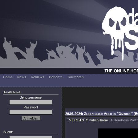
Home
News
Reviews
Berichte
Tourdaten
Anmeldung
Benutzername
Passwort
29.03.2024: Zeigen neues Video zu "Ominous" (E
EVERGREY
haben ihrem
"A Heartless Protr
Suche