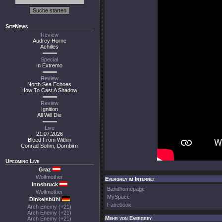
SiteNews
Review
Audrey Horne
Achilles
Special
In Extremo
Review
North Sea Echoes
How To Cast A Shadow
Review
Ignition
All Will Die
Live
21.07.2026
Bleed From Within
Conrad Sohm, Dornbirn
Upcoming Live
Graz
Wolfmother
Evergrey im Internet
Innsbruck
Bandhomepage
Wolfmother
MySpace
Dinkelsbühl
Facebook
Arch Enemy (+21)
Arch Enemy (+21)
Mehr von Evergrey
Arch Enemy (+21)