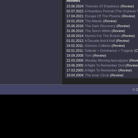
Reviews
23.06.2024:
Theories Of Emptiness
(
Review
)
02.07.2022:
A Heartless Portrait (The Orphean
17.04.2021:
Escape Of The Phoenix
(
Review
)
19.01.2019:
The Atlantic
(
Review
)
25.06.2018:
The Dark Discovery
(
Review
)
31.08.2016:
The Storm Within
(
Review
)
18.09.2014:
Hymns For The Broken
(
Review
)
01.01.2012:
A Decade And A Half
(
Review
)
24.02.2011:
Glorious Collision
(
Review
)
02.01.2011:
Solitude + Dominance + Tragedy
(
C
19.09.2008:
Torn
(
Review
)
22.03.2006:
Monday Morning Apocalypse
(
Revi
19.06.2005:
A Night To Remember Dvd
(
Review
17.03.2005:
A Night To Remember
(
Review
)
19.04.2004:
The Inner Circle
(
Review
)
© D