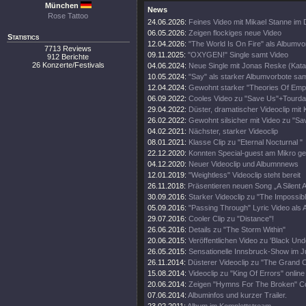
München
News
Rose Tattoo
24.06.2026:
Feines Video mit Mikael Stanne im 
06.05.2026:
Zeigen flockiges neue Video
Statistics
12.04.2026:
"The World Is On Fire" als Albumvo
7713 Reviews
09.11.2025:
"OXYGEN!" Single samt Video
912 Berichte
26 Konzerte/Festivals
04.06.2024:
Neue Single mit Jonas Reske (Kata
10.05.2024:
"Say" als starker Albumvorbote sa
12.04.2024:
Gewohnt starker "Theories Of Empt
06.09.2022:
Cooles Video zu "Save Us"+Tourda
29.04.2022:
Düster, dramatischer Videoclip mit 
26.02.2022:
Gewohnt silsicher mit Video zu "Sa
04.02.2021:
Nächster, starker Videoclip
08.01.2021:
Klasse Clip zu "Eternal Nocturnal "
22.12.2020:
Konnten Special-guest am Mikro g
04.12.2020:
Neuer Videoclip und Albumnnews
12.01.2019:
"Weightless" Videoclip steht bereit
26.11.2018:
Präsentieren neuen Song „A Silent 
30.09.2016:
Starker Videoclip zu "The Impossibl
05.09.2016:
"Passing Through" Lyric Video als A
29.07.2016:
Cooler Clip zu "Distance"!
26.06.2016:
Details zu "The Storm Within"
20.06.2015:
Veröffentlichen Video zu 'Black Und
26.05.2015:
Sensationelle Innsbruck-Show im Ju
26.11.2014:
Düsterer Videoclip zu "The Grand C
15.08.2014:
Videoclip zu "King Of Errors" online
20.06.2014:
Zeigen "Hymns For The Broken" C
07.06.2014:
Albuminfos und kurzer Trailer.