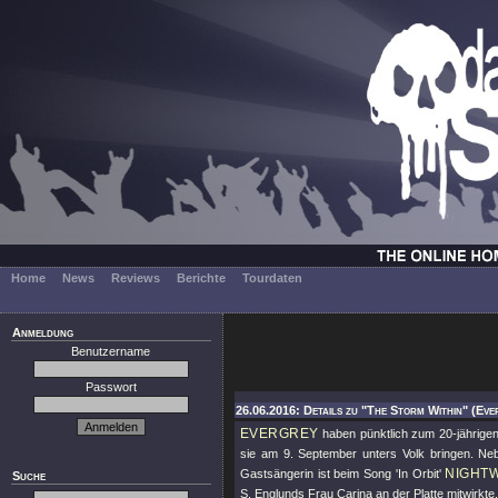
Home
News
Reviews
Berichte
Tourdaten
Anmeldung
Benutzername
Passwort
26.06.2016: Details zu "The Storm Within" (Eve
EVERGREY
haben pünktlich zum 20-jährige
sie am 9. September unters Volk bringen. Ne
NIGHT
Gastsängerin ist beim Song 'In Orbit'
Suche
S. Englunds Frau Carina an der Platte mitwirkte.