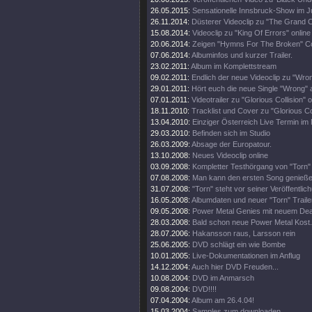
26.05.2015:
Sensationelle Innsbruck-Show im Ju
26.11.2014:
Düsterer Videoclip zu "The Grand C
15.08.2014:
Videoclip zu "King Of Errors" online
20.06.2014:
Zeigen "Hymns For The Broken" C
07.06.2014:
Albuminfos und kurzer Trailer.
23.02.2011:
Album im Komplettstream
09.02.2011:
Endlich der neue Videoclip zu "Wro
29.01.2011:
Hört euch die neue Single "Wrong" 
07.01.2011:
Videotrailer zu "Glorious Collision" o
18.11.2010:
Tracklist und Cover zu "Glorious Col
13.04.2010:
Einziger Österreich Live Termin im 
29.03.2010:
Befinden sich im Studio
26.03.2009:
Absage der Europatour.
13.10.2008:
Neues Videoclip online
03.09.2008:
Kompletter Testhörgang von "Torn" 
07.08.2008:
Man kann den ersten Song genieße
31.07.2008:
"Torn" steht vor seiner Veröffentlic
16.05.2008:
Albumdaten und neuer "Torn" Traile
09.05.2008:
Power Metal Genies mit neuem Dea
28.03.2008:
Bald schon neue Power Metal Kost.
28.07.2006:
Hakansson raus, Larsson rein
25.06.2005:
DVD schlägt ein wie Bombe
10.01.2005:
Live-Dokumentationen im Anflug
14.12.2004:
Auch hier DVD Freuden...
10.08.2004:
DVD im Anmarsch
09.08.2004:
DVD!!!!
07.04.2004:
Album am 26.4.04!
15.03.2004:
Samples zum downloaden