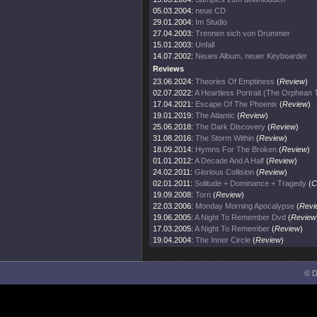
05.03.2004:
neue CD
29.01.2004:
Im Studio
27.04.2003:
Trennen sich von Drummer
15.01.2003:
Unfall
14.07.2002:
Neues Album, neuer Keyboarder
Reviews
23.06.2024:
Theories Of Emptiness
(
Review
)
02.07.2022:
A Heartless Portrait (The Orphean
17.04.2021:
Escape Of The Phoenix
(
Review
)
19.01.2019:
The Atlantic
(
Review
)
25.06.2018:
The Dark Discovery
(
Review
)
31.08.2016:
The Storm Within
(
Review
)
18.09.2014:
Hymns For The Broken
(
Review
)
01.01.2012:
A Decade And A Half
(
Review
)
24.02.2011:
Glorious Collision
(
Review
)
02.01.2011:
Solitude + Dominance + Tragedy
(
C
19.09.2008:
Torn
(
Review
)
22.03.2006:
Monday Morning Apocalypse
(
Revi
19.06.2005:
A Night To Remember Dvd
(
Review
17.03.2005:
A Night To Remember
(
Review
)
19.04.2004:
The Inner Circle
(
Review
)
© D