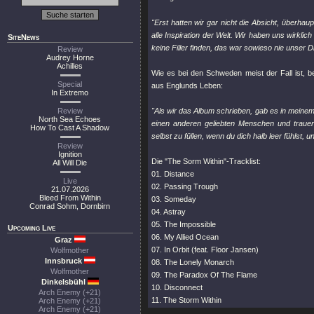
"Erst hatten wir gar nicht die Absicht, überha
alle Inspiration der Welt. Wir haben uns wirklic
SiteNews
keine Filler finden, das war sowieso nie unser Di
Review
Audrey Horne
Achilles
Wie es bei den Schweden meist der Fall ist, b
Special
aus Englunds Leben:
In Extremo
Review
"Als wir das Album schrieben, gab es in meine
North Sea Echoes
einen anderen geliebten Menschen und trauert
How To Cast A Shadow
selbst zu füllen, wenn du dich halb leer fühlst, 
Review
Ignition
Die "The Sorm Within"-Tracklist:
All Will Die
01. Distance
Live
02. Passing Trough
21.07.2026
Bleed From Within
03. Someday
Conrad Sohm, Dornbirn
04. Astray
05. The Impossible
Upcoming Live
06. My Allied Ocean
Graz
07. In Orbit (feat. Floor Jansen)
Wolfmother
Innsbruck
08. The Lonely Monarch
Wolfmother
09. The Paradox Of The Flame
Dinkelsbühl
10. Disconnect
Arch Enemy (+21)
11. The Storm Within
Arch Enemy (+21)
Arch Enemy (+21)