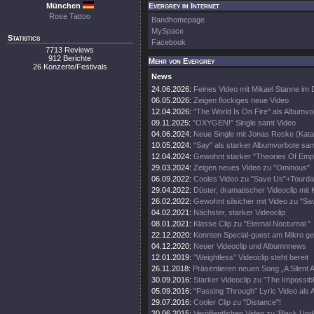
München
Evergrey im Internet
Rose Tattoo
Bandhomepage
MySpace
Statistics
Facebook
7713 Reviews
912 Berichte
Mehr von Evergrey
26 Konzerte/Festivals
News
24.06.2026:
Feines Video mit Mikael Stanne im 
06.05.2026:
Zeigen flockiges neue Video
12.04.2026:
"The World Is On Fire" als Albumvo
09.11.2025:
"OXYGEN!" Single samt Video
04.06.2024:
Neue Single mit Jonas Reske (Kata
10.05.2024:
"Say" als starker Albumvorbote sa
12.04.2024:
Gewohnt starker "Theories Of Empt
29.03.2024:
Zeigen neues Video zu "Ominous"
06.09.2022:
Cooles Video zu "Save Us"+Tourda
29.04.2022:
Düster, dramatischer Videoclip mit 
26.02.2022:
Gewohnt silsicher mit Video zu "Sa
04.02.2021:
Nächster, starker Videoclip
08.01.2021:
Klasse Clip zu "Eternal Nocturnal "
22.12.2020:
Konnten Special-guest am Mikro g
04.12.2020:
Neuer Videoclip und Albumnnews
12.01.2019:
"Weightless" Videoclip steht bereit
26.11.2018:
Präsentieren neuen Song „A Silent 
30.09.2016:
Starker Videoclip zu "The Impossibl
05.09.2016:
"Passing Through" Lyric Video als A
29.07.2016:
Cooler Clip zu "Distance"!
20.06.2015:
Veröffentlichen Video zu 'Black Und