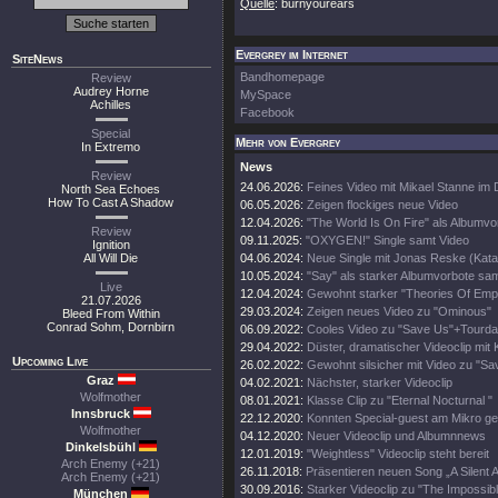
Quelle
: burnyourears
Evergrey im Internet
SiteNews
Bandhomepage
Review
Audrey Horne
MySpace
Achilles
Facebook
Special
Mehr von Evergrey
In Extremo
News
Review
24.06.2026:
Feines Video mit Mikael Stanne im 
North Sea Echoes
How To Cast A Shadow
06.05.2026:
Zeigen flockiges neue Video
12.04.2026:
"The World Is On Fire" als Albumvo
Review
09.11.2025:
"OXYGEN!" Single samt Video
Ignition
All Will Die
04.06.2024:
Neue Single mit Jonas Reske (Kata
10.05.2024:
"Say" als starker Albumvorbote sa
Live
12.04.2024:
Gewohnt starker "Theories Of Empt
21.07.2026
29.03.2024:
Zeigen neues Video zu "Ominous"
Bleed From Within
Conrad Sohm, Dornbirn
06.09.2022:
Cooles Video zu "Save Us"+Tourda
29.04.2022:
Düster, dramatischer Videoclip mit 
Upcoming Live
26.02.2022:
Gewohnt silsicher mit Video zu "Sa
Graz
04.02.2021:
Nächster, starker Videoclip
Wolfmother
08.01.2021:
Klasse Clip zu "Eternal Nocturnal "
Innsbruck
22.12.2020:
Konnten Special-guest am Mikro g
Wolfmother
04.12.2020:
Neuer Videoclip und Albumnnews
Dinkelsbühl
12.01.2019:
"Weightless" Videoclip steht bereit
Arch Enemy (+21)
26.11.2018:
Präsentieren neuen Song „A Silent 
Arch Enemy (+21)
30.09.2016:
Starker Videoclip zu "The Impossibl
München