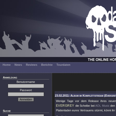
Home
News
Reviews
Berichte
Tourdaten
Anmeldung
Benutzername
Passwort
23.02.2011: Album im Komplettstream (Evergre
Wenige Tage vor dem Release ihres neu
EVERGREY
die Scheibe bei
AOL Music
den 
Plattenladen eures Vertrauens stürmt, könnt ihr 
Suche