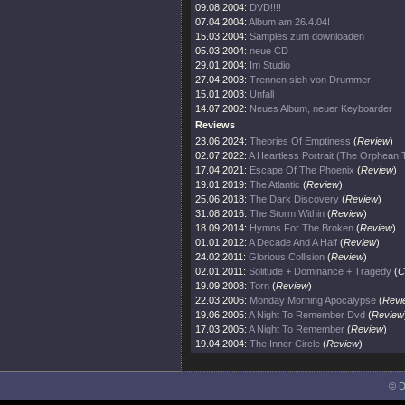
09.08.2004:
DVD!!!!
07.04.2004:
Album am 26.4.04!
15.03.2004:
Samples zum downloaden
05.03.2004:
neue CD
29.01.2004:
Im Studio
27.04.2003:
Trennen sich von Drummer
15.01.2003:
Unfall
14.07.2002:
Neues Album, neuer Keyboarder
Reviews
23.06.2024:
Theories Of Emptiness
(
Review
)
02.07.2022:
A Heartless Portrait (The Orphean
17.04.2021:
Escape Of The Phoenix
(
Review
)
19.01.2019:
The Atlantic
(
Review
)
25.06.2018:
The Dark Discovery
(
Review
)
31.08.2016:
The Storm Within
(
Review
)
18.09.2014:
Hymns For The Broken
(
Review
)
01.01.2012:
A Decade And A Half
(
Review
)
24.02.2011:
Glorious Collision
(
Review
)
02.01.2011:
Solitude + Dominance + Tragedy
(
C
19.09.2008:
Torn
(
Review
)
22.03.2006:
Monday Morning Apocalypse
(
Revi
19.06.2005:
A Night To Remember Dvd
(
Review
17.03.2005:
A Night To Remember
(
Review
)
19.04.2004:
The Inner Circle
(
Review
)
© D