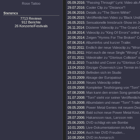
05.09.2016:
"Passing Through" Lyric Video als A
Rose Tattoo
29.07.2016:
Cooler Clip zu "Distance"!
26.06.2016:
Details zu "The Storm Within"
Statistics
20.06.2015:
Veröffentlichen Video zu 'Black Und
7713 Reviews
912 Berichte
26.05.2015:
Sensationelle Innsbruck-Show im Ju
26 Konzerte/Festivals
26.11.2014:
Düsterer Videoclip zu "The Grand C
15.08.2014:
Videoclip zu "King Of Errors" online
20.06.2014:
Zeigen "Hymns For The Broken" C
07.06.2014:
Albuminfos und kurzer Trailer.
09.02.2011:
Endlich der neue Videoclip zu "Wro
29.01.2011:
Hört euch die neue Single "Wrong" 
07.01.2011:
Videotrailer zu "Glorious Collision" o
18.11.2010:
Tracklist und Cover zu "Glorious Col
13.04.2010:
Einziger Österreich Live Termin im 
29.03.2010:
Befinden sich im Studio
26.03.2009:
Absage der Europatour.
13.10.2008:
Neues Videoclip online
03.09.2008:
Kompletter Testhörgang von "Torn" 
07.08.2008:
Man kann den ersten Song genieße
31.07.2008:
"Torn" steht vor seiner Veröffentlic
16.05.2008:
Albumdaten und neuer "Torn" Traile
09.05.2008:
Power Metal Genies mit neuem Dea
28.03.2008:
Bald schon neue Power Metal Kost.
28.07.2006:
Hakansson raus, Larsson rein
25.06.2005:
DVD schlägt ein wie Bombe
10.01.2005:
Live-Dokumentationen im Anflug
14.12.2004:
Auch hier DVD Freuden...
10.08.2004:
DVD im Anmarsch