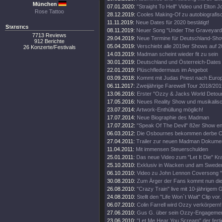
München
07.01.2020:
"Straight To Hell" Video und Elton 
Rose Tattoo
28.12.2019:
Cooles Making-Of zu autobiografi
11.11.2019:
Neue Dates für 2020 bestätigt!
Statistics
08.11.2019:
Neuer Song "Under The Graveyard"
7713 Reviews
29.04.2019:
Neue Termine für Deutschland-Sh
912 Berichte
05.04.2019:
Verschiebt alle 2019er Shows auf 
26 Konzerte/Festivals
14.03.2019:
Madman scheint wieder fit zu sein
30.01.2019:
Deutschland und Österreich-Dates
22.01.2019:
Plüschfledermaus im Angebot
03.09.2018:
Kommt mit Judas Priest nach Euro
06.11.2017:
Zweijährige Farewell Tour 2018/201
13.06.2016:
Erster "Ozzy & Jacks World Detour
17.05.2016:
Neues Reality Show und musikalisc
23.07.2014:
Artwork-Enthüllung möglich!
17.07.2014:
Neue Biographie des Madman
17.07.2012:
"Speak Of The Devil" 82er Show en
06.03.2012:
Die Osbournes bekommen derbe Ca
27.04.2011:
Trailer zur neuen Madman Dokumen
11.04.2011:
Mit immensen Steuerschulden
25.01.2011:
Das neue Video zum "Let It Die" Kr
25.10.2010:
Exklusiv in Wacken und am Swede
06.10.2010:
Video zu John Lennon Coversong "
30.08.2010:
Zum Ärger der Fans kommt nun die 
26.08.2010:
"Crazy Train" live mit 10-jährigem 
24.08.2010:
Stellt den "Life Won`t Wait" Clip vor.
06.07.2010:
Colin Farrell wird Ozzy verkörpern!
27.06.2010:
Gus G. über sein Ozzy-Engagemen
23.06.2010:
"Let Me Hear You Scream" der ferti