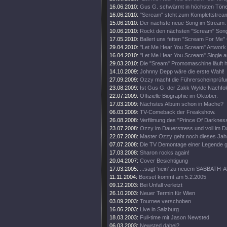
16.06.2010:
Gus G. schwärmt in höchsten Tön
16.06.2010:
"Scream" steht zum Komplettstream
15.06.2010:
Der nächste neue Song im Stream.
10.06.2010:
Rockt den nächsten "Scream" Song
17.05.2010:
Ballert uns fetten "Scream For Me" 
29.04.2010:
"Let Me Hear You Scream" Artwork e
16.04.2010:
"Let Me Hear You Scream" Single a
29.03.2010:
Die "Sream" Promomaschine läuft h
14.10.2009:
Johnny Depp wäre die erste Wahl!
27.09.2009:
Ozzy macht die Führerscheinprüfun
23.08.2009:
Ist Gus G. der Zakk Wylde Nachfo
22.07.2009:
Offizielle Biographie im Oktober.
17.03.2009:
Nächstes Album schon in Mache?
06.03.2009:
TV-Comeback der Freakshow.
26.08.2008:
Verfilmung des "Prince Of Darkness
23.07.2008:
Ozzy im Dauerstress und voll im D
22.07.2008:
Master Ozzy geht noch dieses Jahr
07.07.2008:
Die TV Demontage einer Legende ge
17.03.2008:
Sharon rocks again!
20.04.2007:
Cover Besichtigung
17.03.2005:
...sagt 'nein' zu neuem SABBATH-
11.11.2004:
Boxset kommt am 5.2.2005
09.12.2003:
Bei Unfall verletzt
26.10.2003:
Neuer Termin für Wien
03.09.2003:
Tournee verschoben
16.06.2003:
Live in Salzburg
18.03.2003:
Full-time mit Jason Newsted
06.03.2003:
Newsted dabei?