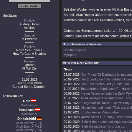
Seit drei Wochen wird er in einer Klinik in Bos
Arzt mit. Allan Ropper äußerte sich zuversichtl
SiteNews
Tabletten nannte der Arzt Mundtrockenheit, die
Review
Audrey Horne
Achilles
Osbournes Europatournee sollte am 22. Oktob
Special
Jänner 2004 sei nicht mit einem neuen Termin z
In Extremo
Ozzy Osbourne im Internet
Review
North Sea Echoes
Bandhomepage
How To Cast A Shadow
MySpace
Review
Mehr von Ozzy Osbourne
Ignition
All Will Die
News
23.07.2025:
Der Prince Of Darkness ist gegang
Live
26.09.2022:
Teil 2 der Doku "The Sabbath Conn
21.07.2026
Bleed From Within
20.09.2022:
Teil 1 der "When Ozzy Calls"-Doku 
Conrad Sohm, Dornbirn
11.09.2022:
Beachtlicher Auftritt bei NFL-Halft
06.09.2022:
Neuer Videoclip featuring Zakk Wyl
Upcoming Live
11.08.2022:
Denkwürdiger Live-Auftritt mit Tony
Graz
25.07.2022:
"Degradation Rules"-Clip mit Tony 
Wolfmother
24.06.2022:
Albuminfos und neuer Titeltrack onl
Innsbruck
12.02.2021:
Cooles Anime Video online
Wolfmother
22.09.2020:
Anime-Video zu "Crazy Train" onlin
Dinkelsbühl
29.02.2020:
Behind-the-scenes mit Aquaman 
Arch Enemy (+21)
Arch Enemy (+21)
20.02.2020:
Stellt die nächste Hörprobe vor
Arch Enemy (+21)
10.01.2020:
Albuminfos und Titelsong mit Sir El