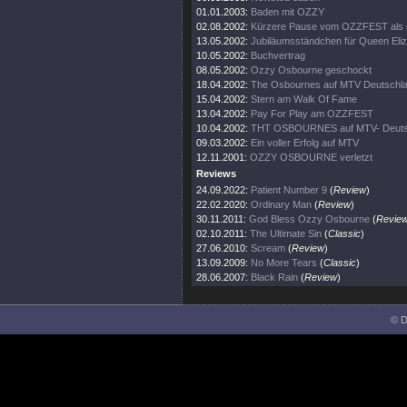
01.01.2003:
Baden mit OZZY
02.08.2002:
Kürzere Pause vom OZZFEST als 
13.05.2002:
Jubiläumsständchen für Queen Eli
10.05.2002:
Buchvertrag
08.05.2002:
Ozzy Osbourne geschockt
18.04.2002:
The Osbournes auf MTV Deutschl
15.04.2002:
Stern am Walk Of Fame
13.04.2002:
Pay For Play am OZZFEST
10.04.2002:
THT OSBOURNES auf MTV- Deuts
09.03.2002:
Ein voller Erfolg auf MTV
12.11.2001:
OZZY OSBOURNE verletzt
Reviews
24.09.2022:
Patient Number 9
(
Review
)
22.02.2020:
Ordinary Man
(
Review
)
30.11.2011:
God Bless Ozzy Osbourne
(
Revie
02.10.2011:
The Ultimate Sin
(
Classic
)
27.06.2010:
Scream
(
Review
)
13.09.2009:
No More Tears
(
Classic
)
28.06.2007:
Black Rain
(
Review
)
© D