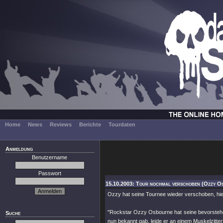
Home
News
Reviews
Berichte
Tourdaten
Anmeldung
Benutzername
Passwort
15.10.2003: Tour nochmal verschoben (Ozzy O
Ozzy hat seine Tournee wieder verschoben, hier
"Rockstar Ozzy Osbourne hat seine bevorsteh
Suche
nun bekannt gab, leide er an einem Muskelzitte