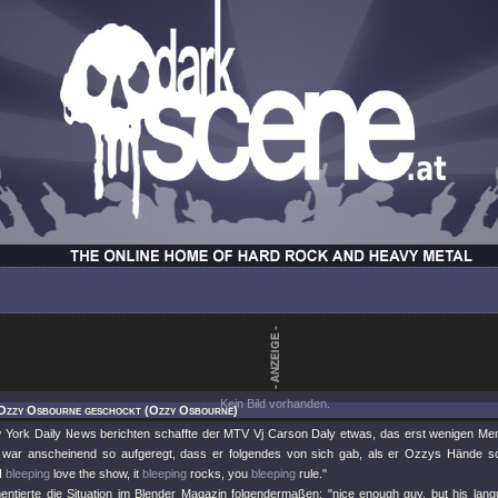
Kein Bild vorhanden.
 Ozzy Osbourne geschockt (Ozzy Osbourne)
 York Daily News berichten schaffte der MTV Vj Carson Daly etwas, das erst wenigen Men
war anscheinend so aufgeregt, dass er folgendes von sich gab, als er Ozzys Hände schü
I
bleeping
love the show, it
bleeping
rocks, you
bleeping
rule."
tierte die Situation im Blender Magazin folgendermaßen: "nice enough guy, but his lang