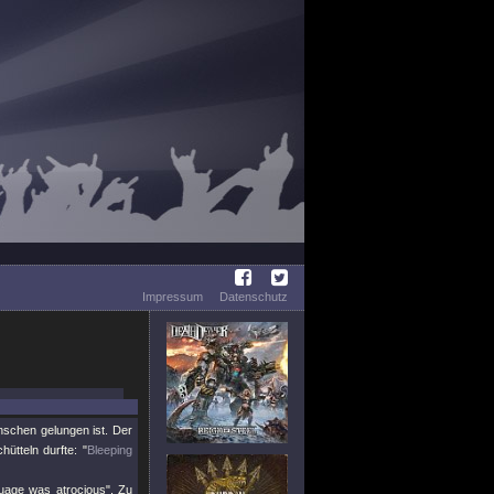
Impressum
Datenschutz
schen gelungen ist. Der
tteln durfte: "
Bleeping
uage was atrocious". Zu