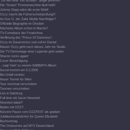
"Let Me Hear You Scream" Single anhören!
Die "Sream" Promomaschine läuft heiß!
Johnny Depp wäre die erste Wahl!
Ozzy macht die Führerscheinprüfung!!!
Ist Gus G. der Zakk Wylde Nachfolger?
Offizielle Biographie im Oktober.
Nächstes Album schon in Mache?
TV-Comeback der Freakshow.
Verfilmung des "Prince Of Darkness".
Ozzy im Dauerstress und voll im Dampf.
Master Ozzy geht noch dieses Jahr ins Studio.
Die TV Demontage einer Legende geht weiter.
Sharon rocks again!
Cover Besichtigung
...sagt 'nein' zu neuem SABBATH-Album
Boxset kommt am 5.2.2005
Bei Unfall verletzt
Neuer Termin für Wien
Tour nochmal verschoben
Tournee verschoben
Live in Salzburg
Full-time mit Jason Newsted
Newsted dabei?
Baden mit OZZY
Kürzere Pause vom OZZFEST als geplant
Jubiläumsständchen für Queen Elizabeth
Buchvertrag
The Osbournes auf MTV Deutschland