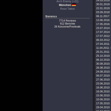
14.03.2019:
Arch Enemy (+21)
30.01.2019:
München
22.01.2019:
Rose Tattoo
03.09.2018:
06.11.2017:
Statistics
13.06.2016:
7714 Reviews
912 Berichte
17.05.2016:
26 Konzerte/Festivals
23.07.2014:
17.07.2014:
17.07.2012:
06.03.2012:
27.04.2011:
11.04.2011:
25.01.2011:
25.10.2010:
06.10.2010:
30.08.2010:
26.08.2010:
24.08.2010:
06.07.2010:
27.06.2010:
23.06.2010:
16.06.2010:
16.06.2010:
15.06.2010:
10.06.2010:
17.05.2010:
29.04.2010: