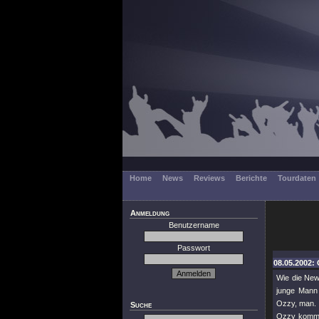
Home
News
Reviews
Berichte
Tourdaten
Anmeldung
Benutzername
Passwort
08.05.2002:
Wie die New
junge Mann 
Ozzy, man. 
Suche
Ozzy kommen