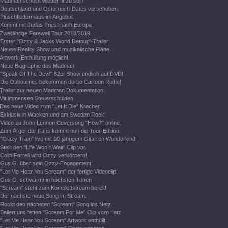
Madman scheint wieder fit zu sein
Deutschland und Österreich-Dates verschoben.
Plüschfledermaus im Angebot
Kommt mit Judas Priest nach Europa
Zweijährige Farewell Tour 2018/2019
Erster "Ozzy & Jacks World Detour"-Trailer
Neues Reality Show und musikalische Pläne.
Artwork-Enthüllung möglich!
Neue Biographie des Madman
"Speak Of The Devil" 82er Show endlich auf DVD!
Die Osbournes bekommen derbe Cartoon Reihe!!
Trailer zur neuen Madman Dokumentation.
Mit immensen Steuerschulden
Das neue Video zum "Let It Die" Kracher.
Exklusiv in Wacken und am Sweden Rock!
Video zu John Lennon Coversong "How?" online.
Zum Ärger der Fans kommt nun die Tour-Edition.
"Crazy Train" live mit 10-jährigem Gitarren Wunderkind!
Stellt den "Life Won`t Wait" Clip vor.
Colin Farrell wird Ozzy verkörpern!
Gus G. über sein Ozzy-Engagement.
"Let Me Hear You Scream" der fertige Videoclip!
Gus G. schwärmt in höchsten Tönen
"Scream" steht zum Komplettstream bereit!
Der nächste neue Song im Stream.
Rockt den nächsten "Scream" Song ins Netz.
Ballert uns fetten "Scream For Me" Clip vorn Latz
"Let Me Hear You Scream" Artwork enthüllt.