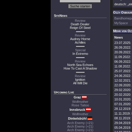
deutsch: „ei
Ozzy Osbourn
SiteNews
Bandhomep
Review
MySpace
Death Dealer
Reign Of Steel
Mehr von Oz
Review
News
Audrey Horne
Achilles
23.07.2025:
26.09.2022:
Special
20.09.2022:
In Extremo
11.09.2022:
Review
06.09.2022:
North Sea Echoes
11.08.2022:
How To Cast A Shadow
25.07.2022:
24.06.2022:
Review
Ignition
12.02.2021:
All Will Die
22.09.2020:
29.02.2020:
Upcoming Live
20.02.2020:
Graz
10.01.2020:
Wolfmother
07.01.2020:
Rose Tattoo
28.12.2019:
Innsbruck
11.11.2019:
Wolfmother
08.11.2019:
Dinkelsbühl
Arch Enemy (+21)
29.04.2019:
Arch Enemy (+21)
05.04.2019:
Arch Enemy (+21)