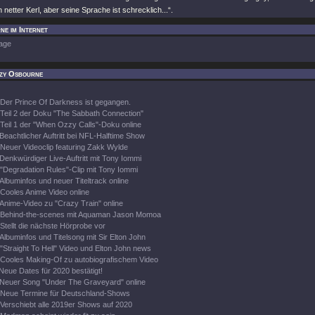
n netter Kerl, aber seine Sprache ist schrecklich...“.
e im Internet
age
zy Osbourne
Der Prince Of Darkness ist gegangen.
Teil 2 der Doku "The Sabbath Connection"
Teil 1 der "When Ozzy Calls"-Doku online
Beachtlicher Auftritt bei NFL-Halftime Show
Neuer Videoclip featuring Zakk Wylde
Denkwürdiger Live-Auftritt mit Tony Iommi
"Degradation Rules"-Clip mit Tony Iommi
Albuminfos und neuer Titeltrack online
Cooles Anime Video online
Anime-Video zu "Crazy Train" online
Behind-the-scenes mit Aquaman Jason Momoa
Stellt die nächste Hörprobe vor
Albuminfos und Titelsong mit Sir Elton John
"Straight To Hell" Video und Elton John news
Cooles Making-Of zu autobiografischem Video
Neue Dates für 2020 bestätigt!
Neuer Song "Under The Graveyard" online
Neue Termine für Deutschland-Shows
Verschiebt alle 2019er Shows auf 2020