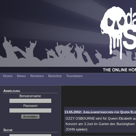
Home
News
Reviews
Berichte
Tourdaten
Anmeldung
Benutzername
Passwort
13.05.2002: Jubiläumsständchen für Queen Eli
OZZY OSBOURNE wird für Queen Elizabeth auf e
Konzert am 3.Juni im Garten des Buckingham
JOHN spielen)
Suche