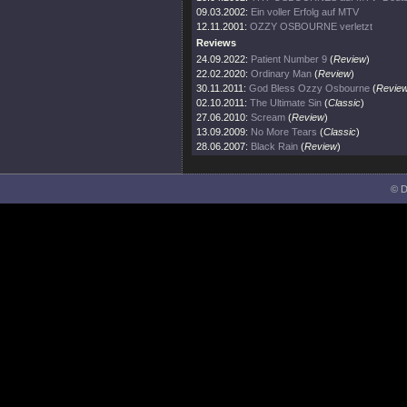
09.03.2002:
Ein voller Erfolg auf MTV
12.11.2001:
OZZY OSBOURNE verletzt
Reviews
24.09.2022:
Patient Number 9
(
Review
)
22.02.2020:
Ordinary Man
(
Review
)
30.11.2011:
God Bless Ozzy Osbourne
(
Revie
02.10.2011:
The Ultimate Sin
(
Classic
)
27.06.2010:
Scream
(
Review
)
13.09.2009:
No More Tears
(
Classic
)
28.06.2007:
Black Rain
(
Review
)
© D