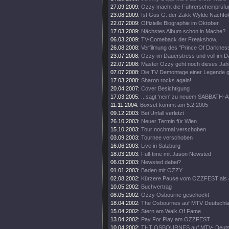
27.09.2009:
Ozzy macht die Führerscheinprüfun
23.08.2009:
Ist Gus G. der Zakk Wylde Nachfo
22.07.2009:
Offizielle Biographie im Oktober.
17.03.2009:
Nächstes Album schon in Mache?
06.03.2009:
TV-Comeback der Freakshow.
26.08.2008:
Verfilmung des "Prince Of Darkness
23.07.2008:
Ozzy im Dauerstress und voll im D
22.07.2008:
Master Ozzy geht noch dieses Jahr
07.07.2008:
Die TV Demontage einer Legende ge
17.03.2008:
Sharon rocks again!
20.04.2007:
Cover Besichtigung
17.03.2005:
...sagt 'nein' zu neuem SABBATH-
11.11.2004:
Boxset kommt am 5.2.2005
09.12.2003:
Bei Unfall verletzt
26.10.2003:
Neuer Termin für Wien
15.10.2003:
Tour nochmal verschoben
03.09.2003:
Tournee verschoben
16.06.2003:
Live in Salzburg
18.03.2003:
Full-time mit Jason Newsted
06.03.2003:
Newsted dabei?
01.01.2003:
Baden mit OZZY
02.08.2002:
Kürzere Pause vom OZZFEST als 
10.05.2002:
Buchvertrag
08.05.2002:
Ozzy Osbourne geschockt
18.04.2002:
The Osbournes auf MTV Deutschl
15.04.2002:
Stern am Walk Of Fame
13.04.2002:
Pay For Play am OZZFEST
10.04.2002:
THT OSBOURNES auf MTV- Deuts