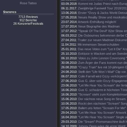
Rose Tattoo
03.09.2018:
Kommt mit Judas Priest nach Euro
06.11.2017:
Zweijährige Farewell Tour 2018/201
Statistics
13.06.2016:
Erster "Ozzy & Jacks World Detour
7713 Reviews
17.05.2016:
Neues Reality Show und musikalisc
912 Berichte
23.07.2014:
Artwork-Enthüllung möglich!
26 Konzerte/Festivals
17.07.2014:
Neue Biographie des Madman
17.07.2012:
"Speak Of The Devil" 82er Show en
06.03.2012:
Die Osbournes bekommen derbe Ca
27.04.2011:
Trailer zur neuen Madman Dokumen
11.04.2011:
Mit immensen Steuerschulden
25.01.2011:
Das neue Video zum "Let It Die" Kr
25.10.2010:
Exklusiv in Wacken und am Swede
06.10.2010:
Video zu John Lennon Coversong "
30.08.2010:
Zum Ärger der Fans kommt nun die 
26.08.2010:
"Crazy Train" live mit 10-jährigem 
24.08.2010:
Stellt den "Life Won`t Wait" Clip vor.
06.07.2010:
Colin Farrell wird Ozzy verkörpern!
27.06.2010:
Gus G. über sein Ozzy-Engagemen
23.06.2010:
"Let Me Hear You Scream" der ferti
16.06.2010:
Gus G. schwärmt in höchsten Tön
16.06.2010:
"Scream" steht zum Komplettstream
15.06.2010:
Der nächste neue Song im Stream.
10.06.2010:
Rockt den nächsten "Scream" Song
17.05.2010:
Ballert uns fetten "Scream For Me" 
29.04.2010:
"Let Me Hear You Scream" Artwork e
16.04.2010:
"Let Me Hear You Scream" Single a
29.03.2010:
Die "Sream" Promomaschine läuft h
14.10.2009:
Johnny Depp wäre die erste Wahl!