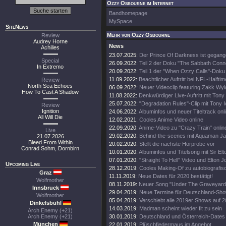
Ozzy Osbourne im Internet
Bandhomepage
MySpace
SiteNews
Mehr von Ozzy Osbourne
Review
Audrey Horne
News
Achilles
23.07.2025:
Der Prince Of Darkness ist gegang
Special
26.09.2022:
Teil 2 der Doku "The Sabbath Conn
In Extremo
20.09.2022:
Teil 1 der "When Ozzy Calls"-Doku 
11.09.2022:
Beachtlicher Auftritt bei NFL-Halft
Review
North Sea Echoes
06.09.2022:
Neuer Videoclip featuring Zakk Wyl
How To Cast A Shadow
11.08.2022:
Denkwürdiger Live-Auftritt mit Tony
25.07.2022:
"Degradation Rules"-Clip mit Tony 
Review
Ignition
24.06.2022:
Albuminfos und neuer Titeltrack onl
All Will Die
12.02.2021:
Cooles Anime Video online
22.09.2020:
Anime-Video zu "Crazy Train" onlin
Live
29.02.2020:
Behind-the-scenes mit Aquaman 
21.07.2026
Bleed From Within
20.02.2020:
Stellt die nächste Hörprobe vor
Conrad Sohm, Dornbirn
10.01.2020:
Albuminfos und Titelsong mit Sir El
07.01.2020:
"Straight To Hell" Video und Elton 
Upcoming Live
28.12.2019:
Cooles Making-Of zu autobiografi
Graz
11.11.2019:
Neue Dates für 2020 bestätigt!
Wolfmother
08.11.2019:
Neuer Song "Under The Graveyard"
Innsbruck
29.04.2019:
Neue Termine für Deutschland-Sh
Wolfmother
05.04.2019:
Verschiebt alle 2019er Shows auf 
Dinkelsbühl
14.03.2019:
Madman scheint wieder fit zu sein
Arch Enemy (+21)
Arch Enemy (+21)
30.01.2019:
Deutschland und Österreich-Dates
München
22.01.2019:
Plüschfledermaus im Angebot