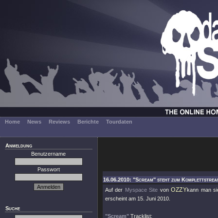
Home
News
Reviews
Berichte
Tourdaten
Anmeldung
Benutzername
Passwort
16.06.2010: "Scream" steht zum Komplettstrea
OZZY
Auf der
Myspace Site
von
kann man si
erscheint am 15. Juni 2010.
Suche
"Scream"
Tracklist: