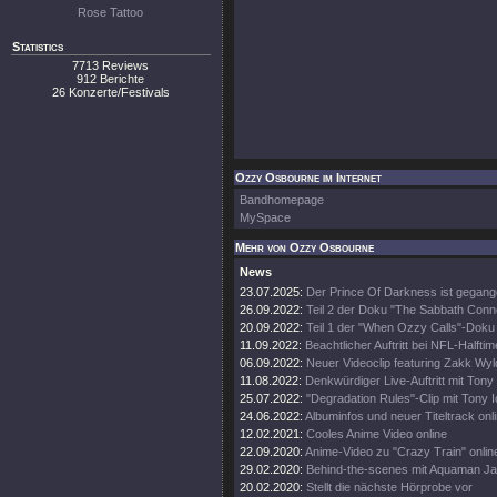
Rose Tattoo
Statistics
7713 Reviews
912 Berichte
26 Konzerte/Festivals
Ozzy Osbourne im Internet
Bandhomepage
MySpace
Mehr von Ozzy Osbourne
News
23.07.2025:
Der Prince Of Darkness ist gegang
26.09.2022:
Teil 2 der Doku "The Sabbath Conn
20.09.2022:
Teil 1 der "When Ozzy Calls"-Doku 
11.09.2022:
Beachtlicher Auftritt bei NFL-Halft
06.09.2022:
Neuer Videoclip featuring Zakk Wyl
11.08.2022:
Denkwürdiger Live-Auftritt mit Tony
25.07.2022:
"Degradation Rules"-Clip mit Tony 
24.06.2022:
Albuminfos und neuer Titeltrack onl
12.02.2021:
Cooles Anime Video online
22.09.2020:
Anime-Video zu "Crazy Train" onlin
29.02.2020:
Behind-the-scenes mit Aquaman 
20.02.2020:
Stellt die nächste Hörprobe vor