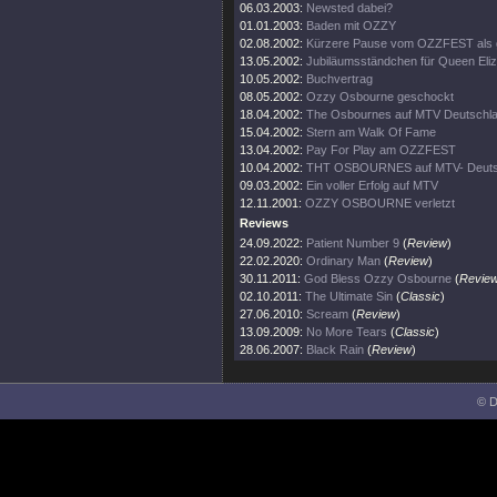
06.03.2003:
Newsted dabei?
01.01.2003:
Baden mit OZZY
02.08.2002:
Kürzere Pause vom OZZFEST als 
13.05.2002:
Jubiläumsständchen für Queen Eli
10.05.2002:
Buchvertrag
08.05.2002:
Ozzy Osbourne geschockt
18.04.2002:
The Osbournes auf MTV Deutschl
15.04.2002:
Stern am Walk Of Fame
13.04.2002:
Pay For Play am OZZFEST
10.04.2002:
THT OSBOURNES auf MTV- Deuts
09.03.2002:
Ein voller Erfolg auf MTV
12.11.2001:
OZZY OSBOURNE verletzt
Reviews
24.09.2022:
Patient Number 9
(
Review
)
22.02.2020:
Ordinary Man
(
Review
)
30.11.2011:
God Bless Ozzy Osbourne
(
Revie
02.10.2011:
The Ultimate Sin
(
Classic
)
27.06.2010:
Scream
(
Review
)
13.09.2009:
No More Tears
(
Classic
)
28.06.2007:
Black Rain
(
Review
)
© D