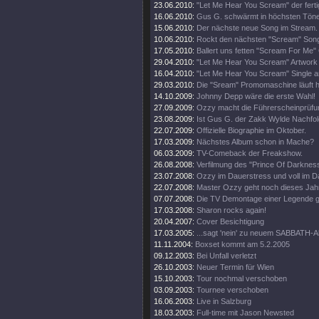
23.06.2010:
"Let Me Hear You Scream" der ferti
16.06.2010:
Gus G. schwärmt in höchsten Tön
15.06.2010:
Der nächste neue Song im Stream.
10.06.2010:
Rockt den nächsten "Scream" Song
17.05.2010:
Ballert uns fetten "Scream For Me" 
29.04.2010:
"Let Me Hear You Scream" Artwork e
16.04.2010:
"Let Me Hear You Scream" Single a
29.03.2010:
Die "Sream" Promomaschine läuft h
14.10.2009:
Johnny Depp wäre die erste Wahl!
27.09.2009:
Ozzy macht die Führerscheinprüfun
23.08.2009:
Ist Gus G. der Zakk Wylde Nachfo
22.07.2009:
Offizielle Biographie im Oktober.
17.03.2009:
Nächstes Album schon in Mache?
06.03.2009:
TV-Comeback der Freakshow.
26.08.2008:
Verfilmung des "Prince Of Darkness
23.07.2008:
Ozzy im Dauerstress und voll im D
22.07.2008:
Master Ozzy geht noch dieses Jahr
07.07.2008:
Die TV Demontage einer Legende ge
17.03.2008:
Sharon rocks again!
20.04.2007:
Cover Besichtigung
17.03.2005:
...sagt 'nein' zu neuem SABBATH-
11.11.2004:
Boxset kommt am 5.2.2005
09.12.2003:
Bei Unfall verletzt
26.10.2003:
Neuer Termin für Wien
15.10.2003:
Tour nochmal verschoben
03.09.2003:
Tournee verschoben
16.06.2003:
Live in Salzburg
18.03.2003:
Full-time mit Jason Newsted