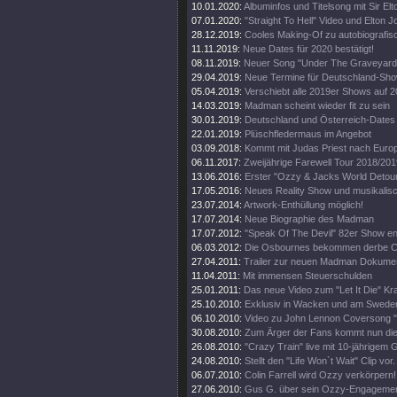
10.01.2020:
Albuminfos und Titelsong mit Sir El
07.01.2020:
"Straight To Hell" Video und Elton 
28.12.2019:
Cooles Making-Of zu autobiografi
11.11.2019:
Neue Dates für 2020 bestätigt!
08.11.2019:
Neuer Song "Under The Graveyard"
29.04.2019:
Neue Termine für Deutschland-Sh
05.04.2019:
Verschiebt alle 2019er Shows auf 
14.03.2019:
Madman scheint wieder fit zu sein
30.01.2019:
Deutschland und Österreich-Dates
22.01.2019:
Plüschfledermaus im Angebot
03.09.2018:
Kommt mit Judas Priest nach Euro
06.11.2017:
Zweijährige Farewell Tour 2018/201
13.06.2016:
Erster "Ozzy & Jacks World Detour
17.05.2016:
Neues Reality Show und musikalisc
23.07.2014:
Artwork-Enthüllung möglich!
17.07.2014:
Neue Biographie des Madman
17.07.2012:
"Speak Of The Devil" 82er Show en
06.03.2012:
Die Osbournes bekommen derbe Ca
27.04.2011:
Trailer zur neuen Madman Dokumen
11.04.2011:
Mit immensen Steuerschulden
25.01.2011:
Das neue Video zum "Let It Die" Kr
25.10.2010:
Exklusiv in Wacken und am Swede
06.10.2010:
Video zu John Lennon Coversong "
30.08.2010:
Zum Ärger der Fans kommt nun die 
26.08.2010:
"Crazy Train" live mit 10-jährigem 
24.08.2010:
Stellt den "Life Won`t Wait" Clip vor.
06.07.2010:
Colin Farrell wird Ozzy verkörpern!
27.06.2010:
Gus G. über sein Ozzy-Engagemen