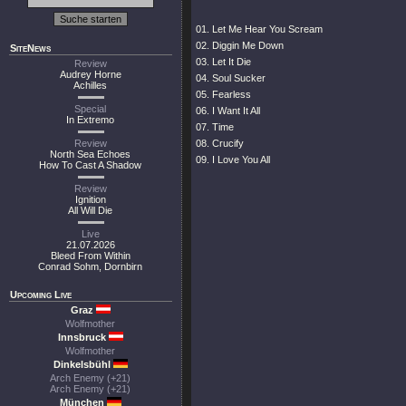
01. Let Me Hear You Scream
02. Diggin Me Down
SiteNews
03. Let It Die
Review
Audrey Horne
04. Soul Sucker
Achilles
05. Fearless
Special
06. I Want It All
In Extremo
07. Time
Review
08. Crucify
North Sea Echoes
09. I Love You All
How To Cast A Shadow
Review
Ignition
All Will Die
Live
21.07.2026
Bleed From Within
Conrad Sohm, Dornbirn
Upcoming Live
Graz
Wolfmother
Innsbruck
Wolfmother
Dinkelsbühl
Arch Enemy (+21)
Arch Enemy (+21)
München