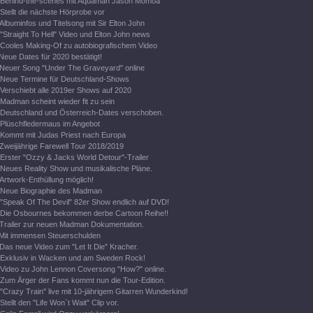
Behind-the-scenes mit Aquaman Jason Momoa
Stellt die nächste Hörprobe vor
Albuminfos und Titelsong mit Sir Elton John
"Straight To Hell" Video und Elton John news
Cooles Making-Of zu autobiografischem Video
Neue Dates für 2020 bestätigt!
Neuer Song "Under The Graveyard" online
Neue Termine für Deutschland-Shows
Verschiebt alle 2019er Shows auf 2020
Madman scheint wieder fit zu sein
Deutschland und Österreich-Dates verschoben.
Plüschfledermaus im Angebot
Kommt mit Judas Priest nach Europa
Zweijährige Farewell Tour 2018/2019
Erster "Ozzy & Jacks World Detour"-Trailer
Neues Reality Show und musikalische Pläne.
Artwork-Enthüllung möglich!
Neue Biographie des Madman
"Speak Of The Devil" 82er Show endlich auf DVD!
Die Osbournes bekommen derbe Cartoon Reihe!!
Trailer zur neuen Madman Dokumentation.
Mit immensen Steuerschulden
Das neue Video zum "Let It Die" Kracher.
Exklusiv in Wacken und am Sweden Rock!
Video zu John Lennon Coversong "How?" online.
Zum Ärger der Fans kommt nun die Tour-Edition.
"Crazy Train" live mit 10-jährigem Gitarren Wunderkind!
Stellt den "Life Won`t Wait" Clip vor.