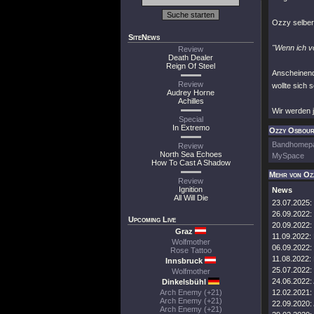
Ozzy selber
SiteNews
"Wenn ich v
Review
Death Dealer
Reign Of Steel
Anscheinen
Review
wollte sich 
Audrey Horne
Achilles
Wir werden j
Special
In Extremo
Ozzy Osbourn
Bandhomep
Review
North Sea Echoes
MySpace
How To Cast A Shadow
Mehr von Oz
Review
Ignition
News
All Will Die
23.07.2025:
26.09.2022:
Upcoming Live
20.09.2022:
Graz
11.09.2022:
Wolfmother
06.09.2022:
Rose Tattoo
11.08.2022:
Innsbruck
25.07.2022:
Wolfmother
24.06.2022:
Dinkelsbühl
Arch Enemy (+21)
12.02.2021:
Arch Enemy (+21)
22.09.2020:
Arch Enemy (+21)