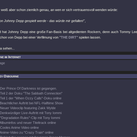
 weiß aber schon ziemlich genau, an wen er sich vertrauensvoll wenden würde:
on Johnny Depp gespielt werde - das würde mir gefallen!"
,
d hat Johnny Depp eine große Fan-Basis bei altgedienten Rockern, denn auch Tommy Le
schon von Depp bei einer Verfilmung von
"THE DIRT"
spielen lassen.
a sehen...
e im Internet
age
zy Osbourne
Der Prince Of Darkness ist gegangen.
Teil 2 der Doku "The Sabbath Connection"
Teil 1 der "When Ozzy Calls"-Doku online
Beachtlicher Auftritt bei NFL-Halftime Show
Neuer Videoclip featuring Zakk Wylde
Denkwürdiger Live-Auftritt mit Tony Iommi
"Degradation Rules"-Clip mit Tony Iommi
Albuminfos und neuer Titeltrack online
Cooles Anime Video online
Anime-Video zu "Crazy Train" online