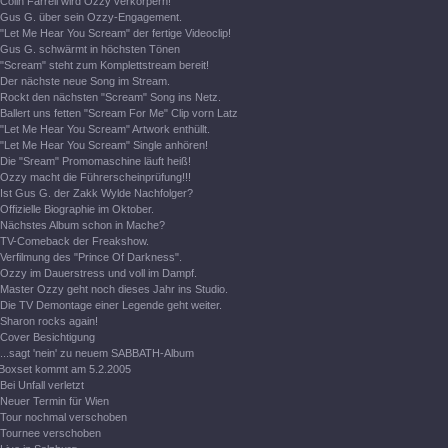
Colin Farrell wird Ozzy verkörpern!
Gus G. über sein Ozzy-Engagement.
"Let Me Hear You Scream" der fertige Videoclip!
Gus G. schwärmt in höchsten Tönen
"Scream" steht zum Komplettstream bereit!
Der nächste neue Song im Stream.
Rockt den nächsten "Scream" Song ins Netz.
Ballert uns fetten "Scream For Me" Clip vorn Latz
"Let Me Hear You Scream" Artwork enthüllt.
"Let Me Hear You Scream" Single anhören!
Die "Sream" Promomaschine läuft heiß!
Ozzy macht die Führerscheinprüfung!!!
Ist Gus G. der Zakk Wylde Nachfolger?
Offizielle Biographie im Oktober.
Nächstes Album schon in Mache?
TV-Comeback der Freakshow.
Verfilmung des "Prince Of Darkness".
Ozzy im Dauerstress und voll im Dampf.
Master Ozzy geht noch dieses Jahr ins Studio.
Die TV Demontage einer Legende geht weiter.
Sharon rocks again!
Cover Besichtigung
...sagt 'nein' zu neuem SABBATH-Album
Boxset kommt am 5.2.2005
Bei Unfall verletzt
Neuer Termin für Wien
Tour nochmal verschoben
Tournee verschoben