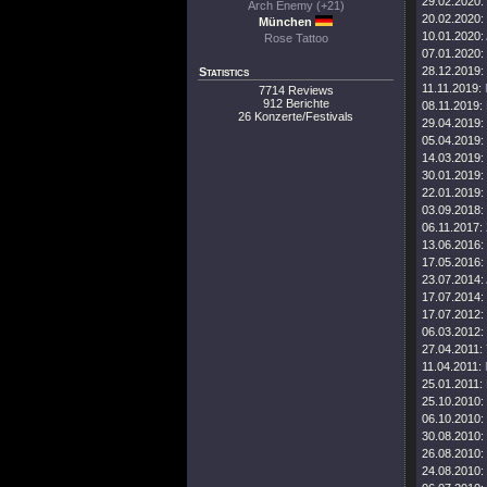
29.02.2020:
Arch Enemy (+21)
20.02.2020:
München
10.01.2020:
Rose Tattoo
07.01.2020:
28.12.2019:
Statistics
11.11.2019:
7714 Reviews
912 Berichte
08.11.2019:
26 Konzerte/Festivals
29.04.2019:
05.04.2019:
14.03.2019:
30.01.2019:
22.01.2019:
03.09.2018:
06.11.2017:
13.06.2016:
17.05.2016:
23.07.2014:
17.07.2014:
17.07.2012:
06.03.2012:
27.04.2011:
11.04.2011:
25.01.2011:
25.10.2010:
06.10.2010:
30.08.2010:
26.08.2010:
24.08.2010: