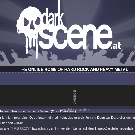
Kein Bild vorhanden.
Johnny Depp wäre die erste Wahl! (Ozzy Osbourne)
ist nicht neu, aber Ozzy betont einmal mehr, das er sich Johnny Depp als Darsteller seiner
wünschen würde.
iografie
"I AM OZZY"
tatsächlich verfilmt werden, käme auf den Haupt-Darsteller jedenfalls