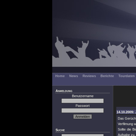
Home
News
Reviews
Berichte
Tourdaten
Anmeldung
Benutzername
Passwort
14.10.2009: 
Das Gerücht 
Verfilmung 
Sollte die B
Suche
Aufgabe zu.