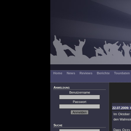
Home
News
Reviews
Berichte
Tourdaten
Anmeldung
Benutzername
Passwort
22.07.2009: 
Im Oktober so
den Wahnsin
Suche
Dass Ozzy a