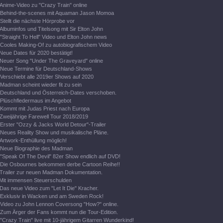
Anime-Video zu "Crazy Train" online
Behind-the-scenes mit Aquaman Jason Momoa
Stellt die nächste Hörprobe vor
Albuminfos und Titelsong mit Sir Elton John
"Straight To Hell" Video und Elton John news
Cooles Making-Of zu autobiografischem Video
Neue Dates für 2020 bestätigt!
Neuer Song "Under The Graveyard" online
Neue Termine für Deutschland-Shows
Verschiebt alle 2019er Shows auf 2020
Madman scheint wieder fit zu sein
Deutschland und Österreich-Dates verschoben.
Plüschfledermaus im Angebot
Kommt mit Judas Priest nach Europa
Zweijährige Farewell Tour 2018/2019
Erster "Ozzy & Jacks World Detour"-Trailer
Neues Reality Show und musikalische Pläne.
Artwork-Enthüllung möglich!
Neue Biographie des Madman
"Speak Of The Devil" 82er Show endlich auf DVD!
Die Osbournes bekommen derbe Cartoon Reihe!!
Trailer zur neuen Madman Dokumentation.
Mit immensen Steuerschulden
Das neue Video zum "Let It Die" Kracher.
Exklusiv in Wacken und am Sweden Rock!
Video zu John Lennon Coversong "How?" online.
Zum Ärger der Fans kommt nun die Tour-Edition.
"Crazy Train" live mit 10-jährigem Gitarren Wunderkind!