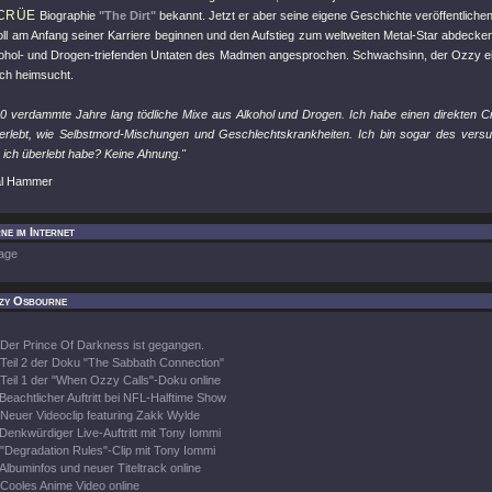
CRÜE
Biographie
"The Dirt"
bekannt. Jetzt er aber seine eigene Geschichte veröffentlichen
ll am Anfang seiner Karriere beginnen und den Aufstieg zum weltweiten Metal-Star abdecken
kohol- und Drogen-triefenden Untaten des Madmen angesprochen. Schwachsinn, der Ozzy e
och heimsucht.
0 verdammte Jahre lang tödliche Mixe aus Alkohol und Drogen. Ich habe einen direkten C
rlebt, wie Selbstmord-Mischungen und Geschlechtskrankheiten. Ich bin sogar des vers
 ich überlebt habe? Keine Ahnung."
al Hammer
e im Internet
age
zy Osbourne
Der Prince Of Darkness ist gegangen.
Teil 2 der Doku "The Sabbath Connection"
Teil 1 der "When Ozzy Calls"-Doku online
Beachtlicher Auftritt bei NFL-Halftime Show
Neuer Videoclip featuring Zakk Wylde
Denkwürdiger Live-Auftritt mit Tony Iommi
"Degradation Rules"-Clip mit Tony Iommi
Albuminfos und neuer Titeltrack online
Cooles Anime Video online