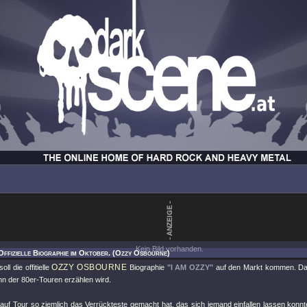
Kein Bild vorhanden.
Offizielle Biographie im Oktober. (Ozzy Osbourne)
OZZY OSBOURNE
ll die offitielle
Biographie
"I AM OZZY"
auf den Markt kommen. Das
n der 80er-Touren erzählen wird.
uf Tour so ziemlich das Verrückteste gemacht hat, das sich jemand einfallen lassen konnte,