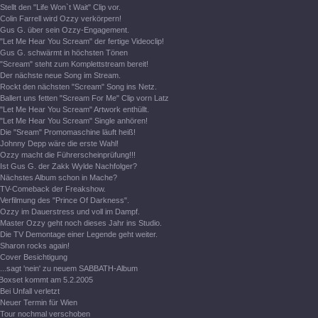
Stellt den "Life Won`t Wait" Clip vor.
Colin Farrell wird Ozzy verkörpern!
Gus G. über sein Ozzy-Engagement.
"Let Me Hear You Scream" der fertige Videoclip!
Gus G. schwärmt in höchsten Tönen
"Scream" steht zum Komplettstream bereit!
Der nächste neue Song im Stream.
Rockt den nächsten "Scream" Song ins Netz.
Ballert uns fetten "Scream For Me" Clip vorn Latz
"Let Me Hear You Scream" Artwork enthüllt.
"Let Me Hear You Scream" Single anhören!
Die "Sream" Promomaschine läuft heiß!
Johnny Depp wäre die erste Wahl!
Ozzy macht die Führerscheinprüfung!!!
Ist Gus G. der Zakk Wylde Nachfolger?
Nächstes Album schon in Mache?
TV-Comeback der Freakshow.
Verfilmung des "Prince Of Darkness".
Ozzy im Dauerstress und voll im Dampf.
Master Ozzy geht noch dieses Jahr ins Studio.
Die TV Demontage einer Legende geht weiter.
Sharon rocks again!
Cover Besichtigung
...sagt 'nein' zu neuem SABBATH-Album
Boxset kommt am 5.2.2005
Bei Unfall verletzt
Neuer Termin für Wien
Tour nochmal verschoben