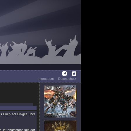
Impressum
Datenschutz
 Buch soll Einiges über
 ist spätestens seit der