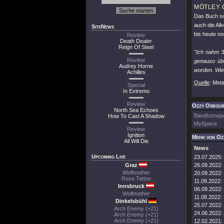
MÖTLEY 
Das Buch so
auch die Al
SiteNews
bis heute n
Review
Death Dealer
Reign Of Steel
"Ich nahm 3
Review
genauso übe
Audrey Horne
worden. Wie
Achilles
Quelle
: Met
Special
In Extremo
Review
Ozzy Osbourn
North Sea Echoes
Bandhomep
How To Cast A Shadow
MySpace
Review
Ignition
Mehr von Oz
All Will Die
News
Upcoming Live
23.07.2025:
Graz
26.09.2022:
Wolfmother
20.09.2022:
Rose Tattoo
11.09.2022:
Innsbruck
06.09.2022:
Wolfmother
11.08.2022:
Dinkelsbühl
25.07.2022:
Arch Enemy (+21)
24.06.2022:
Arch Enemy (+21)
Arch Enemy (+21)
12.02.2021: