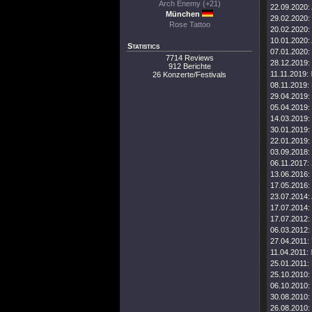
Arch Enemy (+21)
22.09.2020:
München
29.02.2020:
Rose Tattoo
20.02.2020:
10.01.2020:
Statistics
07.01.2020:
7714 Reviews
28.12.2019:
912 Berichte
11.11.2019:
26 Konzerte/Festivals
08.11.2019:
29.04.2019:
05.04.2019:
14.03.2019:
30.01.2019:
22.01.2019:
03.09.2018:
06.11.2017:
13.06.2016:
17.05.2016:
23.07.2014:
17.07.2014:
17.07.2012:
06.03.2012:
27.04.2011:
11.04.2011:
25.01.2011:
25.10.2010:
06.10.2010:
30.08.2010:
26.08.2010: