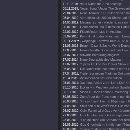
11.11.2019:
Neue Dates für 2020 bestätigt!
08.11.2019:
Neuer Song "Under The Graveyard"
29.04.2019:
Neue Termine für Deutschland-Sh
05.04.2019:
Verschiebt alle 2019er Shows auf 
14.03.2019:
Madman scheint wieder fit zu sein
30.01.2019:
Deutschland und Österreich-Dates
22.01.2019:
Plüschfledermaus im Angebot
03.09.2018:
Kommt mit Judas Priest nach Euro
06.11.2017:
Zweijährige Farewell Tour 2018/201
13.06.2016:
Erster "Ozzy & Jacks World Detour
17.05.2016:
Neues Reality Show und musikalisc
23.07.2014:
Artwork-Enthüllung möglich!
17.07.2014:
Neue Biographie des Madman
17.07.2012:
"Speak Of The Devil" 82er Show en
06.03.2012:
Die Osbournes bekommen derbe Ca
27.04.2011:
Trailer zur neuen Madman Dokumen
11.04.2011:
Mit immensen Steuerschulden
25.01.2011:
Das neue Video zum "Let It Die" Kr
25.10.2010:
Exklusiv in Wacken und am Swede
06.10.2010:
Video zu John Lennon Coversong "
30.08.2010:
Zum Ärger der Fans kommt nun die 
26.08.2010:
"Crazy Train" live mit 10-jährigem 
24.08.2010:
Stellt den "Life Won`t Wait" Clip vor.
06.07.2010:
Colin Farrell wird Ozzy verkörpern!
27.06.2010:
Gus G. über sein Ozzy-Engagemen
23.06.2010:
"Let Me Hear You Scream" der ferti
16.06.2010:
Gus G. schwärmt in höchsten Tön
16.06.2010:
"Scream" steht zum Komplettstream