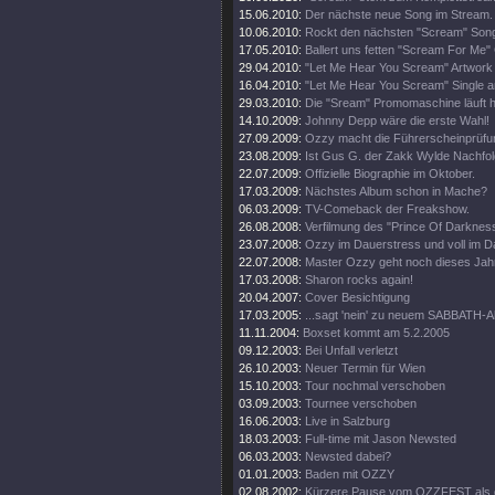
15.06.2010:
Der nächste neue Song im Stream.
10.06.2010:
Rockt den nächsten "Scream" Song
17.05.2010:
Ballert uns fetten "Scream For Me" 
29.04.2010:
"Let Me Hear You Scream" Artwork e
16.04.2010:
"Let Me Hear You Scream" Single a
29.03.2010:
Die "Sream" Promomaschine läuft h
14.10.2009:
Johnny Depp wäre die erste Wahl!
27.09.2009:
Ozzy macht die Führerscheinprüfun
23.08.2009:
Ist Gus G. der Zakk Wylde Nachfo
22.07.2009:
Offizielle Biographie im Oktober.
17.03.2009:
Nächstes Album schon in Mache?
06.03.2009:
TV-Comeback der Freakshow.
26.08.2008:
Verfilmung des "Prince Of Darkness
23.07.2008:
Ozzy im Dauerstress und voll im D
22.07.2008:
Master Ozzy geht noch dieses Jahr
17.03.2008:
Sharon rocks again!
20.04.2007:
Cover Besichtigung
17.03.2005:
...sagt 'nein' zu neuem SABBATH-
11.11.2004:
Boxset kommt am 5.2.2005
09.12.2003:
Bei Unfall verletzt
26.10.2003:
Neuer Termin für Wien
15.10.2003:
Tour nochmal verschoben
03.09.2003:
Tournee verschoben
16.06.2003:
Live in Salzburg
18.03.2003:
Full-time mit Jason Newsted
06.03.2003:
Newsted dabei?
01.01.2003:
Baden mit OZZY
02.08.2002:
Kürzere Pause vom OZZFEST als 