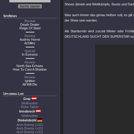
Shows ähneln und Wettkämpfe, Stunts und Darb
Was auch immer das genau heißen soll, es gilt 
SiteNews
der Show sein werden.
Review
Death Dealer
Reign Of Steel
Als Starttermin wird zurzeit Winter oder Fr
Review
DEUTSCHLAND SUCHT DEN SUPERSTAR würde
Audrey Horne
Achilles
Special
In Extremo
Review
North Sea Echoes
How To Cast A Shadow
Review
Ignition
All Will Die
Upcoming Live
Graz
Wolfmother
Rose Tattoo
Innsbruck
Wolfmother
Dinkelsbühl
Arch Enemy (+21)
Arch Enemy (+21)
Arch Enemy (+21)