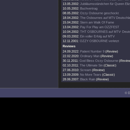
13.05.2002:
Jubiläumsständchen für Queen Eli
10.05.2002:
Buchvertrag
08.05.2002:
Ozzy Osbourne geschockt
18.04.2002:
The Osbournes auf MTV Deutschl
15.04.2002:
Stern am Walk Of Fame
13.04.2002:
Pay For Play am OZZFEST
10.04.2002:
THT OSBOURNES auf MTV- Deuts
09.03.2002:
Ein voller Erfolg auf MTV
12.11.2001:
OZZY OSBOURNE verletzt
Reviews
24.09.2022:
Patient Number 9
(
Review
)
22.02.2020:
Ordinary Man
(
Review
)
30.11.2011:
God Bless Ozzy Osbourne
(
Revie
02.10.2011:
The Ultimate Sin
(
Classic
)
27.06.2010:
Scream
(
Review
)
13.09.2009:
No More Tears
(
Classic
)
28.06.2007:
Black Rain
(
Review
)
© D