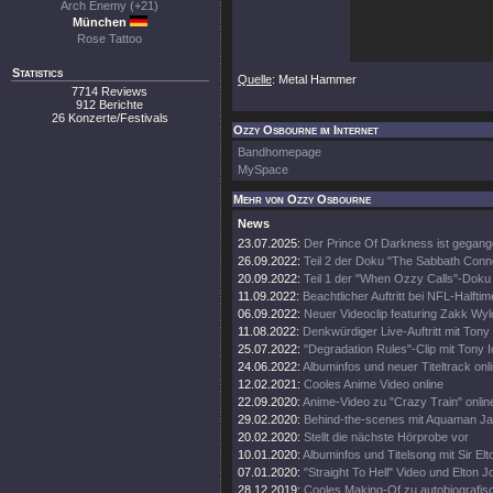
Arch Enemy (+21)
München
Rose Tattoo
Statistics
Quelle
: Metal Hammer
7714 Reviews
912 Berichte
26 Konzerte/Festivals
Ozzy Osbourne im Internet
Bandhomepage
MySpace
Mehr von Ozzy Osbourne
News
23.07.2025:
Der Prince Of Darkness ist gegang
26.09.2022:
Teil 2 der Doku "The Sabbath Conn
20.09.2022:
Teil 1 der "When Ozzy Calls"-Doku 
11.09.2022:
Beachtlicher Auftritt bei NFL-Halft
06.09.2022:
Neuer Videoclip featuring Zakk Wyl
11.08.2022:
Denkwürdiger Live-Auftritt mit Tony
25.07.2022:
"Degradation Rules"-Clip mit Tony 
24.06.2022:
Albuminfos und neuer Titeltrack onl
12.02.2021:
Cooles Anime Video online
22.09.2020:
Anime-Video zu "Crazy Train" onlin
29.02.2020:
Behind-the-scenes mit Aquaman 
20.02.2020:
Stellt die nächste Hörprobe vor
10.01.2020:
Albuminfos und Titelsong mit Sir El
07.01.2020:
"Straight To Hell" Video und Elton 
28.12.2019:
Cooles Making-Of zu autobiografi