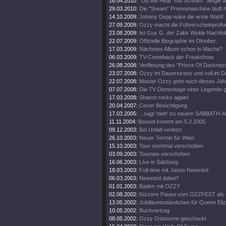
16.04.2010:
"Let Me Hear You Scream" Single a
29.03.2010:
Die "Sream" Promomaschine läuft h
14.10.2009:
Johnny Depp wäre die erste Wahl!
27.09.2009:
Ozzy macht die Führerscheinprüfun
23.08.2009:
Ist Gus G. der Zakk Wylde Nachfo
22.07.2009:
Offizielle Biographie im Oktober.
17.03.2009:
Nächstes Album schon in Mache?
06.03.2009:
TV-Comeback der Freakshow.
26.08.2008:
Verfilmung des "Prince Of Darkness
23.07.2008:
Ozzy im Dauerstress und voll im D
22.07.2008:
Master Ozzy geht noch dieses Jahr
07.07.2008:
Die TV Demontage einer Legende ge
17.03.2008:
Sharon rocks again!
20.04.2007:
Cover Besichtigung
17.03.2005:
...sagt 'nein' zu neuem SABBATH-
11.11.2004:
Boxset kommt am 5.2.2005
09.12.2003:
Bei Unfall verletzt
26.10.2003:
Neuer Termin für Wien
15.10.2003:
Tour nochmal verschoben
03.09.2003:
Tournee verschoben
16.06.2003:
Live in Salzburg
18.03.2003:
Full-time mit Jason Newsted
06.03.2003:
Newsted dabei?
01.01.2003:
Baden mit OZZY
02.08.2002:
Kürzere Pause vom OZZFEST als 
13.05.2002:
Jubiläumsständchen für Queen Eli
10.05.2002:
Buchvertrag
08.05.2002:
Ozzy Osbourne geschockt