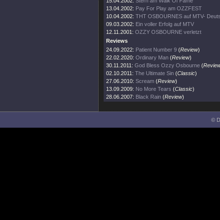
15.04.2002:
Stern am Walk Of Fame
13.04.2002:
Pay For Play am OZZFEST
10.04.2002:
THT OSBOURNES auf MTV- Deuts
09.03.2002:
Ein voller Erfolg auf MTV
12.11.2001:
OZZY OSBOURNE verletzt
Reviews
24.09.2022:
Patient Number 9
(
Review
)
22.02.2020:
Ordinary Man
(
Review
)
30.11.2011:
God Bless Ozzy Osbourne
(
Revie
02.10.2011:
The Ultimate Sin
(
Classic
)
27.06.2010:
Scream
(
Review
)
13.09.2009:
No More Tears
(
Classic
)
28.06.2007:
Black Rain
(
Review
)
© D