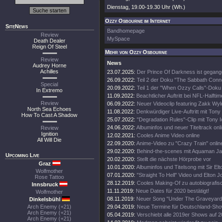
Dienstag, 19.00-19.30 Uhr (Wh.)
Ozzy Osbourne im Internet
SiteNews
Bandhomepage
Review
MySpace
Death Dealer
Reign Of Steel
Mehr von Ozzy Osbourne
Review
News
Audrey Horne
Achilles
23.07.2025:
Der Prince Of Darkness ist gegang
26.09.2022:
Teil 2 der Doku "The Sabbath Conn
Special
20.09.2022:
Teil 1 der "When Ozzy Calls"-Doku 
In Extremo
11.09.2022:
Beachtlicher Auftritt bei NFL-Halft
Review
06.09.2022:
Neuer Videoclip featuring Zakk Wyl
North Sea Echoes
11.08.2022:
Denkwürdiger Live-Auftritt mit Tony
How To Cast A Shadow
25.07.2022:
"Degradation Rules"-Clip mit Tony 
24.06.2022:
Albuminfos und neuer Titeltrack onl
Review
Ignition
12.02.2021:
Cooles Anime Video online
All Will Die
22.09.2020:
Anime-Video zu "Crazy Train" onlin
29.02.2020:
Behind-the-scenes mit Aquaman 
Upcoming Live
20.02.2020:
Stellt die nächste Hörprobe vor
Graz
10.01.2020:
Albuminfos und Titelsong mit Sir El
Wolfmother
07.01.2020:
"Straight To Hell" Video und Elton 
Rose Tattoo
28.12.2019:
Cooles Making-Of zu autobiografi
Innsbruck
11.11.2019:
Neue Dates für 2020 bestätigt!
Wolfmother
08.11.2019:
Neuer Song "Under The Graveyard"
Dinkelsbühl
Arch Enemy (+21)
29.04.2019:
Neue Termine für Deutschland-Sh
Arch Enemy (+21)
05.04.2019:
Verschiebt alle 2019er Shows auf 
Arch Enemy (+21)