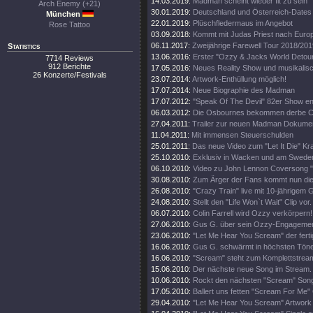
14.03.2019:
Madman scheint wieder fit zu sein
Arch Enemy (+21)
30.01.2019:
Deutschland und Österreich-Dates
München
22.01.2019:
Plüschfledermaus im Angebot
Rose Tattoo
03.09.2018:
Kommt mit Judas Priest nach Euro
06.11.2017:
Zweijährige Farewell Tour 2018/201
Statistics
13.06.2016:
Erster "Ozzy & Jacks World Detour
7714 Reviews
912 Berichte
17.05.2016:
Neues Reality Show und musikalisc
26 Konzerte/Festivals
23.07.2014:
Artwork-Enthüllung möglich!
17.07.2014:
Neue Biographie des Madman
17.07.2012:
"Speak Of The Devil" 82er Show en
06.03.2012:
Die Osbournes bekommen derbe Ca
27.04.2011:
Trailer zur neuen Madman Dokumen
11.04.2011:
Mit immensen Steuerschulden
25.01.2011:
Das neue Video zum "Let It Die" Kr
25.10.2010:
Exklusiv in Wacken und am Swede
06.10.2010:
Video zu John Lennon Coversong "
30.08.2010:
Zum Ärger der Fans kommt nun die 
26.08.2010:
"Crazy Train" live mit 10-jährigem 
24.08.2010:
Stellt den "Life Won`t Wait" Clip vor.
06.07.2010:
Colin Farrell wird Ozzy verkörpern!
27.06.2010:
Gus G. über sein Ozzy-Engagemen
23.06.2010:
"Let Me Hear You Scream" der ferti
16.06.2010:
Gus G. schwärmt in höchsten Tön
16.06.2010:
"Scream" steht zum Komplettstream
15.06.2010:
Der nächste neue Song im Stream.
10.06.2010:
Rockt den nächsten "Scream" Song
17.05.2010:
Ballert uns fetten "Scream For Me" 
29.04.2010:
"Let Me Hear You Scream" Artwork e