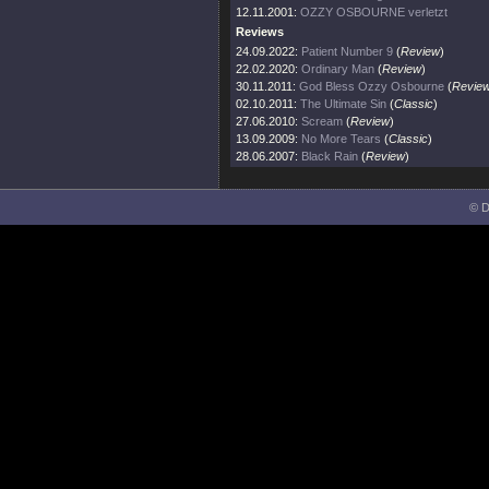
12.11.2001:
OZZY OSBOURNE verletzt
Reviews
24.09.2022:
Patient Number 9
(
Review
)
22.02.2020:
Ordinary Man
(
Review
)
30.11.2011:
God Bless Ozzy Osbourne
(
Revie
02.10.2011:
The Ultimate Sin
(
Classic
)
27.06.2010:
Scream
(
Review
)
13.09.2009:
No More Tears
(
Classic
)
28.06.2007:
Black Rain
(
Review
)
© D