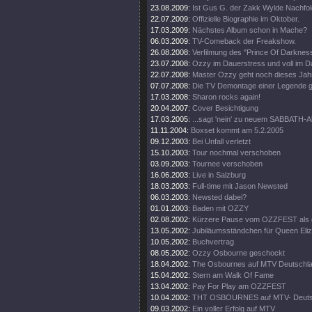
23.08.2009:
Ist Gus G. der Zakk Wylde Nachfo
22.07.2009:
Offizielle Biographie im Oktober.
17.03.2009:
Nächstes Album schon in Mache?
06.03.2009:
TV-Comeback der Freakshow.
26.08.2008:
Verfilmung des "Prince Of Darkness
23.07.2008:
Ozzy im Dauerstress und voll im D
22.07.2008:
Master Ozzy geht noch dieses Jahr
07.07.2008:
Die TV Demontage einer Legende ge
17.03.2008:
Sharon rocks again!
20.04.2007:
Cover Besichtigung
17.03.2005:
...sagt 'nein' zu neuem SABBATH-
11.11.2004:
Boxset kommt am 5.2.2005
09.12.2003:
Bei Unfall verletzt
15.10.2003:
Tour nochmal verschoben
03.09.2003:
Tournee verschoben
16.06.2003:
Live in Salzburg
18.03.2003:
Full-time mit Jason Newsted
06.03.2003:
Newsted dabei?
01.01.2003:
Baden mit OZZY
02.08.2002:
Kürzere Pause vom OZZFEST als 
13.05.2002:
Jubiläumsständchen für Queen Eli
10.05.2002:
Buchvertrag
08.05.2002:
Ozzy Osbourne geschockt
18.04.2002:
The Osbournes auf MTV Deutschl
15.04.2002:
Stern am Walk Of Fame
13.04.2002:
Pay For Play am OZZFEST
10.04.2002:
THT OSBOURNES auf MTV- Deuts
09.03.2002:
Ein voller Erfolg auf MTV