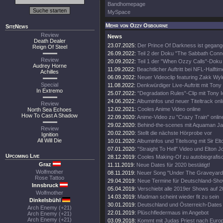
Bandhomepage
MySpace
Mehr von Ozzy Osbourne
SiteNews
Review
News
Death Dealer
23.07.2025:
Der Prince Of Darkness ist gegang
Reign Of Steel
26.09.2022:
Teil 2 der Doku "The Sabbath Conn
Review
20.09.2022:
Teil 1 der "When Ozzy Calls"-Doku 
Audrey Horne
11.09.2022:
Beachtlicher Auftritt bei NFL-Halft
Achilles
06.09.2022:
Neuer Videoclip featuring Zakk Wyl
Special
11.08.2022:
Denkwürdiger Live-Auftritt mit Tony
In Extremo
25.07.2022:
"Degradation Rules"-Clip mit Tony 
24.06.2022:
Albuminfos und neuer Titeltrack onl
Review
12.02.2021:
Cooles Anime Video online
North Sea Echoes
How To Cast A Shadow
22.09.2020:
Anime-Video zu "Crazy Train" onlin
29.02.2020:
Behind-the-scenes mit Aquaman 
Review
20.02.2020:
Stellt die nächste Hörprobe vor
Ignition
All Will Die
10.01.2020:
Albuminfos und Titelsong mit Sir El
07.01.2020:
"Straight To Hell" Video und Elton 
Upcoming Live
28.12.2019:
Cooles Making-Of zu autobiografi
Graz
11.11.2019:
Neue Dates für 2020 bestätigt!
Wolfmother
08.11.2019:
Neuer Song "Under The Graveyard"
Rose Tattoo
29.04.2019:
Neue Termine für Deutschland-Sh
Innsbruck
05.04.2019:
Verschiebt alle 2019er Shows auf 
Wolfmother
14.03.2019:
Madman scheint wieder fit zu sein
Dinkelsbühl
30.01.2019:
Deutschland und Österreich-Dates
Arch Enemy (+21)
22.01.2019:
Plüschfledermaus im Angebot
Arch Enemy (+21)
Arch Enemy (+21)
03.09.2018:
Kommt mit Judas Priest nach Euro