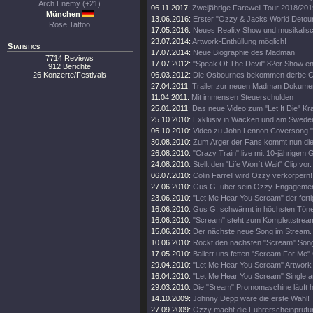
Arch Enemy (+21)
06.11.2017:
Zweijährige Farewell Tour 2018/201
München
13.06.2016:
Erster "Ozzy & Jacks World Detour
Rose Tattoo
17.05.2016:
Neues Reality Show und musikalisc
23.07.2014:
Artwork-Enthüllung möglich!
Statistics
17.07.2014:
Neue Biographie des Madman
7714 Reviews
17.07.2012:
"Speak Of The Devil" 82er Show en
912 Berichte
26 Konzerte/Festivals
06.03.2012:
Die Osbournes bekommen derbe Ca
27.04.2011:
Trailer zur neuen Madman Dokumen
11.04.2011:
Mit immensen Steuerschulden
25.01.2011:
Das neue Video zum "Let It Die" Kr
25.10.2010:
Exklusiv in Wacken und am Swede
06.10.2010:
Video zu John Lennon Coversong "
30.08.2010:
Zum Ärger der Fans kommt nun die 
26.08.2010:
"Crazy Train" live mit 10-jährigem 
24.08.2010:
Stellt den "Life Won`t Wait" Clip vor.
06.07.2010:
Colin Farrell wird Ozzy verkörpern!
27.06.2010:
Gus G. über sein Ozzy-Engagemen
23.06.2010:
"Let Me Hear You Scream" der ferti
16.06.2010:
Gus G. schwärmt in höchsten Tön
16.06.2010:
"Scream" steht zum Komplettstream
15.06.2010:
Der nächste neue Song im Stream.
10.06.2010:
Rockt den nächsten "Scream" Song
17.05.2010:
Ballert uns fetten "Scream For Me" 
29.04.2010:
"Let Me Hear You Scream" Artwork e
16.04.2010:
"Let Me Hear You Scream" Single a
29.03.2010:
Die "Sream" Promomaschine läuft h
14.10.2009:
Johnny Depp wäre die erste Wahl!
27.09.2009:
Ozzy macht die Führerscheinprüfun