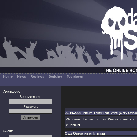
Home
News
Reviews
Berichte
Tourdaten
Anmeldung
Benutzername
Passwort
26.10.2003: Neuer Termin für Wien (Ozzy Osbo
Als neuer Termin für das Wien-Konzert vo
STENCH.
Suche
Ozzy Osbourne im Internet