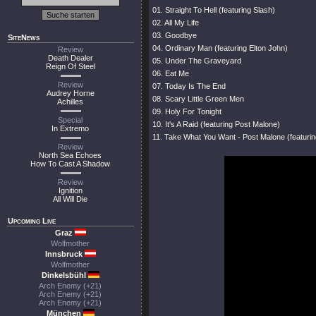
01. Straight To Hell (featuring Slash)
02. All My Life
03. Goodbye
SiteNews
04. Ordinary Man (featuring Elton John)
Review
Death Dealer
05. Under The Graveyard
Reign Of Steel
06. Eat Me
Review
07. Today Is The End
Audrey Horne
08. Scary Little Green Men
Achilles
09. Holy For Tonight
Special
10. It's A Raid (featuring Post Malone)
In Extremo
11. Take What You Want - Post Malone (featuri
Review
North Sea Echoes
How To Cast A Shadow
Review
Ignition
All Will Die
Upcoming Live
Graz
Wolfmother
Innsbruck
Wolfmother
Dinkelsbühl
Arch Enemy (+21)
Arch Enemy (+21)
Arch Enemy (+21)
München