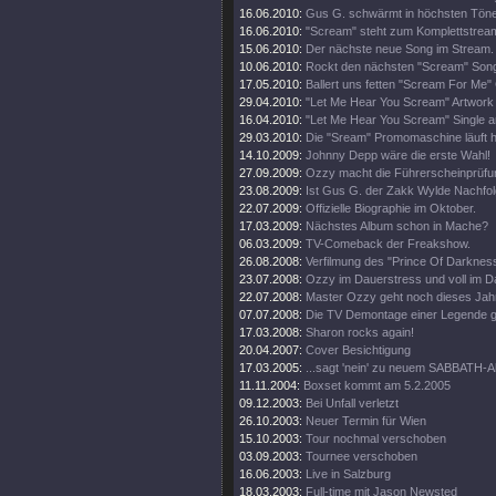
16.06.2010:
Gus G. schwärmt in höchsten Tön
16.06.2010:
"Scream" steht zum Komplettstream
15.06.2010:
Der nächste neue Song im Stream.
10.06.2010:
Rockt den nächsten "Scream" Song
17.05.2010:
Ballert uns fetten "Scream For Me" 
29.04.2010:
"Let Me Hear You Scream" Artwork e
16.04.2010:
"Let Me Hear You Scream" Single a
29.03.2010:
Die "Sream" Promomaschine läuft h
14.10.2009:
Johnny Depp wäre die erste Wahl!
27.09.2009:
Ozzy macht die Führerscheinprüfun
23.08.2009:
Ist Gus G. der Zakk Wylde Nachfo
22.07.2009:
Offizielle Biographie im Oktober.
17.03.2009:
Nächstes Album schon in Mache?
06.03.2009:
TV-Comeback der Freakshow.
26.08.2008:
Verfilmung des "Prince Of Darkness
23.07.2008:
Ozzy im Dauerstress und voll im D
22.07.2008:
Master Ozzy geht noch dieses Jahr
07.07.2008:
Die TV Demontage einer Legende ge
17.03.2008:
Sharon rocks again!
20.04.2007:
Cover Besichtigung
17.03.2005:
...sagt 'nein' zu neuem SABBATH-
11.11.2004:
Boxset kommt am 5.2.2005
09.12.2003:
Bei Unfall verletzt
26.10.2003:
Neuer Termin für Wien
15.10.2003:
Tour nochmal verschoben
03.09.2003:
Tournee verschoben
16.06.2003:
Live in Salzburg
18.03.2003:
Full-time mit Jason Newsted