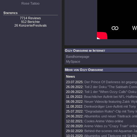
Rose Tattoo
Statistics
7714 Reviews
912 Berichte
26 Konzerte/Festivals
Ozzy Osbourne im Internet
Bandhomepage
MySpace
Mehr von Ozzy Osbourne
News
23.07.2025:
Der Prince Of Darkness ist gegang
26.09.2022:
Teil 2 der Doku "The Sabbath Conn
20.09.2022:
Teil 1 der "When Ozzy Calls"-Doku 
11.09.2022:
Beachtlicher Auftritt bei NFL-Halft
06.09.2022:
Neuer Videoclip featuring Zakk Wyl
11.08.2022:
Denkwürdiger Live-Auftritt mit Tony
25.07.2022:
"Degradation Rules"-Clip mit Tony 
24.06.2022:
Albuminfos und neuer Titeltrack onl
12.02.2021:
Cooles Anime Video online
22.09.2020:
Anime-Video zu "Crazy Train" onlin
29.02.2020:
Behind-the-scenes mit Aquaman 
10.01.2020:
Albuminfos und Titelsong mit Sir El