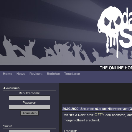
Home
News
Reviews
Berichte
Tourdaten
Anmeldung
Benutzername
Passwort
20.02.2020: Stellt die nächste Hörprobe vor (
OZZY
Mit
"It's A Raid"
stellt
den nächsten, du
morgen offiziell erscheint.
Suche
Tracklist: