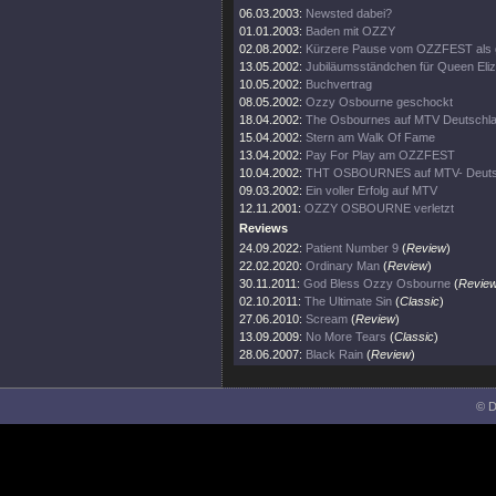
06.03.2003:
Newsted dabei?
01.01.2003:
Baden mit OZZY
02.08.2002:
Kürzere Pause vom OZZFEST als 
13.05.2002:
Jubiläumsständchen für Queen Eli
10.05.2002:
Buchvertrag
08.05.2002:
Ozzy Osbourne geschockt
18.04.2002:
The Osbournes auf MTV Deutschl
15.04.2002:
Stern am Walk Of Fame
13.04.2002:
Pay For Play am OZZFEST
10.04.2002:
THT OSBOURNES auf MTV- Deuts
09.03.2002:
Ein voller Erfolg auf MTV
12.11.2001:
OZZY OSBOURNE verletzt
Reviews
24.09.2022:
Patient Number 9
(
Review
)
22.02.2020:
Ordinary Man
(
Review
)
30.11.2011:
God Bless Ozzy Osbourne
(
Revie
02.10.2011:
The Ultimate Sin
(
Classic
)
27.06.2010:
Scream
(
Review
)
13.09.2009:
No More Tears
(
Classic
)
28.06.2007:
Black Rain
(
Review
)
© D