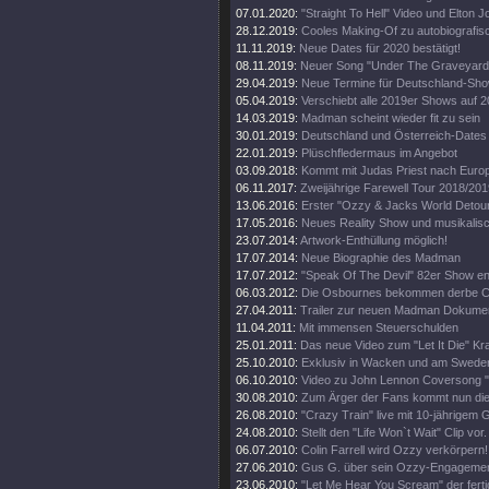
07.01.2020:
"Straight To Hell" Video und Elton 
28.12.2019:
Cooles Making-Of zu autobiografi
11.11.2019:
Neue Dates für 2020 bestätigt!
08.11.2019:
Neuer Song "Under The Graveyard"
29.04.2019:
Neue Termine für Deutschland-Sh
05.04.2019:
Verschiebt alle 2019er Shows auf 
14.03.2019:
Madman scheint wieder fit zu sein
30.01.2019:
Deutschland und Österreich-Dates
22.01.2019:
Plüschfledermaus im Angebot
03.09.2018:
Kommt mit Judas Priest nach Euro
06.11.2017:
Zweijährige Farewell Tour 2018/201
13.06.2016:
Erster "Ozzy & Jacks World Detour
17.05.2016:
Neues Reality Show und musikalisc
23.07.2014:
Artwork-Enthüllung möglich!
17.07.2014:
Neue Biographie des Madman
17.07.2012:
"Speak Of The Devil" 82er Show en
06.03.2012:
Die Osbournes bekommen derbe Ca
27.04.2011:
Trailer zur neuen Madman Dokumen
11.04.2011:
Mit immensen Steuerschulden
25.01.2011:
Das neue Video zum "Let It Die" Kr
25.10.2010:
Exklusiv in Wacken und am Swede
06.10.2010:
Video zu John Lennon Coversong "
30.08.2010:
Zum Ärger der Fans kommt nun die 
26.08.2010:
"Crazy Train" live mit 10-jährigem 
24.08.2010:
Stellt den "Life Won`t Wait" Clip vor.
06.07.2010:
Colin Farrell wird Ozzy verkörpern!
27.06.2010:
Gus G. über sein Ozzy-Engagemen
23.06.2010:
"Let Me Hear You Scream" der ferti