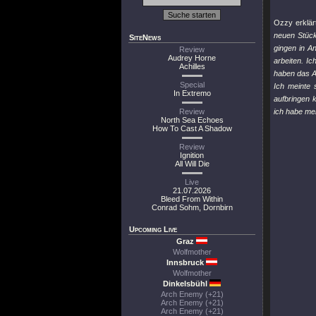
Ozzy erklär
neuen Stück 
SiteNews
gingen in A
Review
Audrey Horne
arbeiten. I
Achilles
haben das A
Special
Ich meinte 
In Extremo
aufbringen 
Review
ich habe mei
North Sea Echoes
How To Cast A Shadow
Review
Ignition
All Will Die
Live
21.07.2026
Bleed From Within
Conrad Sohm, Dornbirn
Upcoming Live
Graz
Wolfmother
Innsbruck
Wolfmother
Dinkelsbühl
Arch Enemy (+21)
Arch Enemy (+21)
Arch Enemy (+21)