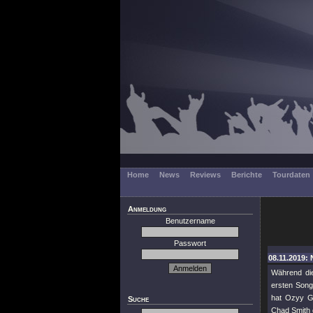
Home
News
Reviews
Berichte
Tourdaten
Anmeldung
Benutzername
Passwort
08.11.2019:
Während d
ersten Son
hat Ozyy Gi
Suche
Chad Smith 