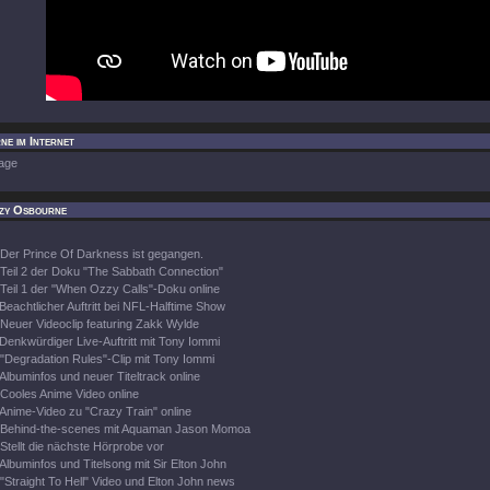
e im Internet
age
zy Osbourne
Der Prince Of Darkness ist gegangen.
Teil 2 der Doku "The Sabbath Connection"
Teil 1 der "When Ozzy Calls"-Doku online
Beachtlicher Auftritt bei NFL-Halftime Show
Neuer Videoclip featuring Zakk Wylde
Denkwürdiger Live-Auftritt mit Tony Iommi
"Degradation Rules"-Clip mit Tony Iommi
Albuminfos und neuer Titeltrack online
Cooles Anime Video online
Anime-Video zu "Crazy Train" online
Behind-the-scenes mit Aquaman Jason Momoa
Stellt die nächste Hörprobe vor
Albuminfos und Titelsong mit Sir Elton John
"Straight To Hell" Video und Elton John news