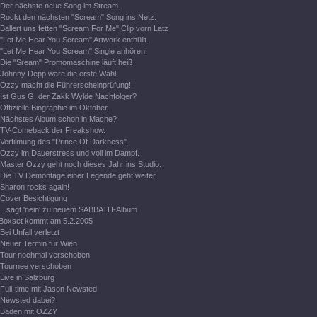
Der nächste neue Song im Stream.
Rockt den nächsten "Scream" Song ins Netz.
Ballert uns fetten "Scream For Me" Clip vorn Latz
"Let Me Hear You Scream" Artwork enthüllt.
"Let Me Hear You Scream" Single anhören!
Die "Sream" Promomaschine läuft heiß!
Johnny Depp wäre die erste Wahl!
Ozzy macht die Führerscheinprüfung!!!
Ist Gus G. der Zakk Wylde Nachfolger?
Offizielle Biographie im Oktober.
Nächstes Album schon in Mache?
TV-Comeback der Freakshow.
Verfilmung des "Prince Of Darkness".
Ozzy im Dauerstress und voll im Dampf.
Master Ozzy geht noch dieses Jahr ins Studio.
Die TV Demontage einer Legende geht weiter.
Sharon rocks again!
Cover Besichtigung
...sagt 'nein' zu neuem SABBATH-Album
Boxset kommt am 5.2.2005
Bei Unfall verletzt
Neuer Termin für Wien
Tour nochmal verschoben
Tournee verschoben
Live in Salzburg
Full-time mit Jason Newsted
Newsted dabei?
Baden mit OZZY