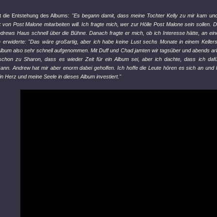
t die Entstehung des Albums:
"Es begann damit, dass meine Tochter Kelly zu mir kam und
von Post Malone mitarbeiten will. Ich fragte mich, wer zur Hölle Post Malone sein sollen.
ndrews Haus schnell über die Bühne. Danach fragte er mich, ob ich Interesse hätte, an e
ch erwiderte: "Das wäre großartig, aber ich habe keine Lust sechs Monate in einem Kellers
lbum also sehr schnell aufgenommen. Mit Duff und Chad jamten wir tagsüber und abends arb
schon zu Sharon, dass es wieder Zeit für ein Album sei, aber ich dachte, dass ich dafü
kann. Andrew hat mir aber enorm dabei geholfen. Ich hoffe die Leute hören es sich an un
n Herz und meine Seele in dieses Album investiert."