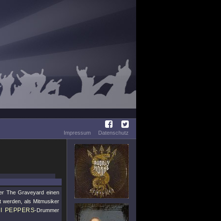
Impressum
Datenschutz
er The Graveyard einen
t werden, als Mitmusiker
I PEPPERS
-Drummer