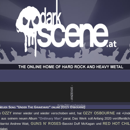
Kein Bild vorhanden.
 Neuer Song "Under The Graveyard" online (Ozzy Osbourne)
OZZY
OZZY OSBOURNE
ie
immer wieder und wieder verschoben wird, hat
mit +Und
g aus seinem neuen Album
"Ordinary Man"
parat. Das Werk soll Anfang 2020 veröffentlich
GUNS N' ROSES
RED HOT CHIL
tarrist Andrew Watt,
-Bassist Duff McKagan und
dabei.