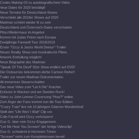
Cooles Making-Of zu autobiografischem Video
Neue Dates für 2020 bestätigt!
Neue Termine für Deutschland-Shows
Verschiebt alle 2019er Shows auf 2020
Madman scheint wieder fit zu sein
Deutschland und Österreich-Dates verschoben.
Plüschfledermaus im Angebot
Kommt mit Judas Priest nach Europa
Zweijährige Farewell Tour 2018/2019
Erster "Ozzy & Jacks World Detour"-Trailer
Neues Reality Show und musikalische Pläne.
Artwork-Enthüllung möglich!
Neue Biographie des Madman
"Speak Of The Devil" 82er Show endlich auf DVD!
Die Osbournes bekommen derbe Cartoon Reihe!!
Trailer zur neuen Madman Dokumentation.
Mit immensen Steuerschulden
Das neue Video zum "Let It Die" Kracher.
Exklusiv in Wacken und am Sweden Rock!
Video zu John Lennon Coversong "How?" online.
Zum Ärger der Fans kommt nun die Tour-Edition.
"Crazy Train" live mit 10-jährigem Gitarren Wunderkind!
Stellt den "Life Won`t Wait" Clip vor.
Colin Farrell wird Ozzy verkörpern!
Gus G. über sein Ozzy-Engagement.
"Let Me Hear You Scream" der fertige Videoclip!
Gus G. schwärmt in höchsten Tönen
"Scream" steht zum Komplettstream bereit!