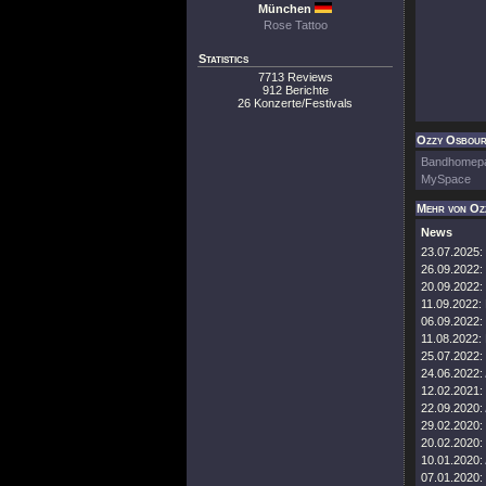
München
Rose Tattoo
Statistics
7713 Reviews
912 Berichte
26 Konzerte/Festivals
Ozzy Osbourn
Bandhomep
MySpace
Mehr von Oz
News
23.07.2025:
26.09.2022:
20.09.2022:
11.09.2022:
06.09.2022:
11.08.2022:
25.07.2022:
24.06.2022:
12.02.2021:
22.09.2020:
29.02.2020:
20.02.2020:
10.01.2020:
07.01.2020: