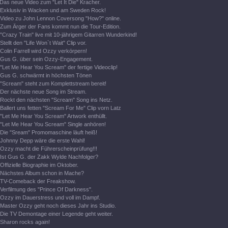
Das neue Video zum "Let It Die" Kracher.
Exklusiv in Wacken und am Sweden Rock!
Video zu John Lennon Coversong "How?" online.
Zum Ärger der Fans kommt nun die Tour-Edition.
"Crazy Train" live mit 10-jährigem Gitarren Wunderkind!
Stellt den "Life Won`t Wait" Clip vor.
Colin Farrell wird Ozzy verkörpern!
Gus G. über sein Ozzy-Engagement.
"Let Me Hear You Scream" der fertige Videoclip!
Gus G. schwärmt in höchsten Tönen
"Scream" steht zum Komplettstream bereit!
Der nächste neue Song im Stream.
Rockt den nächsten "Scream" Song ins Netz.
Ballert uns fetten "Scream For Me" Clip vorn Latz
"Let Me Hear You Scream" Artwork enthüllt.
"Let Me Hear You Scream" Single anhören!
Die "Sream" Promomaschine läuft heiß!
Johnny Depp wäre die erste Wahl!
Ozzy macht die Führerscheinprüfung!!!
Ist Gus G. der Zakk Wylde Nachfolger?
Offizielle Biographie im Oktober.
Nächstes Album schon in Mache?
TV-Comeback der Freakshow.
Verfilmung des "Prince Of Darkness".
Ozzy im Dauerstress und voll im Dampf.
Master Ozzy geht noch dieses Jahr ins Studio.
Die TV Demontage einer Legende geht weiter.
Sharon rocks again!