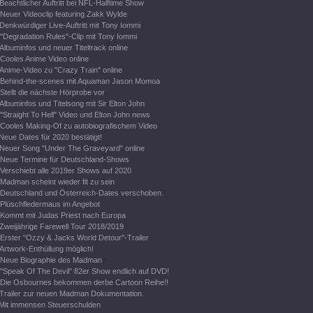
Beachtlicher Auftritt bei NFL-Halftime Show
Neuer Videoclip featuring Zakk Wylde
Denkwürdiger Live-Auftritt mit Tony Iommi
"Degradation Rules"-Clip mit Tony Iommi
Albuminfos und neuer Titeltrack online
Cooles Anime Video online
Anime-Video zu "Crazy Train" online
Behind-the-scenes mit Aquaman Jason Momoa
Stellt die nächste Hörprobe vor
Albuminfos und Titelsong mit Sir Elton John
"Straight To Hell" Video und Elton John news
Cooles Making-Of zu autobiografischem Video
Neue Dates für 2020 bestätigt!
Neuer Song "Under The Graveyard" online
Neue Termine für Deutschland-Shows
Verschiebt alle 2019er Shows auf 2020
Madman scheint wieder fit zu sein
Deutschland und Österreich-Dates verschoben.
Plüschfledermaus im Angebot
Kommt mit Judas Priest nach Europa
Zweijährige Farewell Tour 2018/2019
Erster "Ozzy & Jacks World Detour"-Trailer
Artwork-Enthüllung möglich!
Neue Biographie des Madman
"Speak Of The Devil" 82er Show endlich auf DVD!
Die Osbournes bekommen derbe Cartoon Reihe!!
Trailer zur neuen Madman Dokumentation.
Mit immensen Steuerschulden