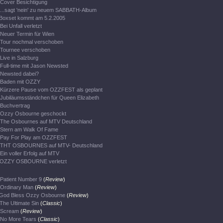
Cover Besichtigung
...sagt 'nein' zu neuem SABBATH-Album
Boxset kommt am 5.2.2005
Bei Unfall verletzt
Neuer Termin für Wien
Tour nochmal verschoben
Tournee verschoben
Live in Salzburg
Full-time mit Jason Newsted
Newsted dabei?
Baden mit OZZY
Kürzere Pause vom OZZFEST als geplant
Jubiläumsständchen für Queen Elizabeth
Buchvertrag
Ozzy Osbourne geschockt
The Osbournes auf MTV Deutschland
Stern am Walk Of Fame
Pay For Play am OZZFEST
THT OSBOURNES auf MTV- Deutschland
Ein voller Erfolg auf MTV
OZZY OSBOURNE verletzt
Patient Number 9
(
Review
)
Ordinary Man
(
Review
)
God Bless Ozzy Osbourne
(
Review
)
The Ultimate Sin
(
Classic
)
Scream
(
Review
)
No More Tears
(
Classic
)