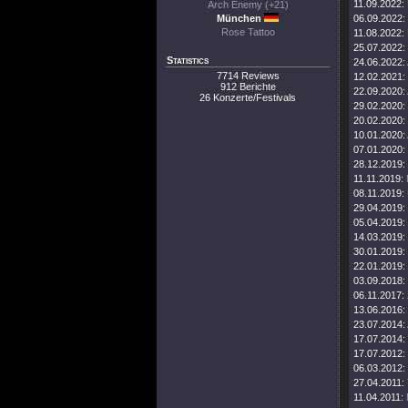
11.09.2022:
Arch Enemy (+21)
München
06.09.2022:
Rose Tattoo
11.08.2022:
25.07.2022:
Statistics
24.06.2022:
7714 Reviews
12.02.2021:
912 Berichte
22.09.2020:
26 Konzerte/Festivals
29.02.2020:
20.02.2020:
10.01.2020:
07.01.2020:
28.12.2019:
11.11.2019:
08.11.2019:
29.04.2019:
05.04.2019:
14.03.2019:
30.01.2019:
22.01.2019:
03.09.2018:
06.11.2017:
13.06.2016:
23.07.2014:
17.07.2014:
17.07.2012:
06.03.2012:
27.04.2011:
11.04.2011: