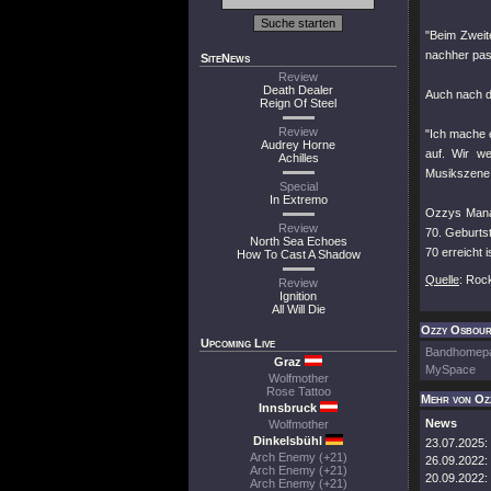
"Beim Zweit
nachher pass
SiteNews
Review
Death Dealer
Auch nach d
Reign Of Steel
Review
"Ich mache e
Audrey Horne
auf. Wir w
Achilles
Musikszene a
Special
In Extremo
Ozzys Manag
Review
70. Geburtst
North Sea Echoes
70 erreicht 
How To Cast A Shadow
Quelle
: Roc
Review
Ignition
All Will Die
Ozzy Osbourn
Upcoming Live
Bandhomep
Graz
MySpace
Wolfmother
Rose Tattoo
Mehr von Oz
Innsbruck
News
Wolfmother
Dinkelsbühl
23.07.2025:
Arch Enemy (+21)
26.09.2022:
Arch Enemy (+21)
20.09.2022:
Arch Enemy (+21)