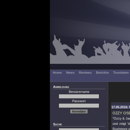
Home
News
Reviews
Berichte
Tourdaten
Anmeldung
Benutzername
Passwort
17.05.2016: 
OZZY OS
"Ozzy & Jac
und zeigt V
Suche
Rushmore od