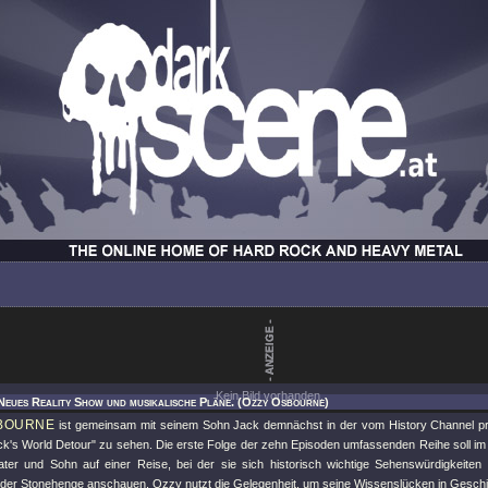
Kein Bild vorhanden.
Neues Reality Show und musikalische Pläne. (Ozzy Osbourne)
BOURNE
ist gemeinsam mit seinem Sohn Jack demnächst in der vom History Channel pr
k's World Detour" zu sehen. Die erste Folge der zehn Episoden umfassenden Reihe soll im 
ater und Sohn auf einer Reise, bei der sie sich historisch wichtige Sehenswürdigkeiten
er Stonehenge anschauen. Ozzy nutzt die Gelegenheit, um seine Wissenslücken in Geschic