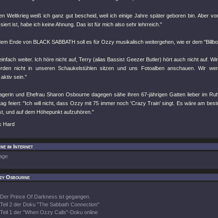
en Weltkrieg weiß ich ganz gut bescheid, weil ich einige Jahre später geboren bin. Aber vo
iert ist, habe ich keine Ahnung. Das ist für mich also sehr lehrreich."
em Ende von BLACK SABBATH soll es für Ozzy musikalisch weitergehen, wie er dem "Billboa
infach weiter. Ich höre nicht auf, Terry (alias Bassist Geezer Butler) hört auch nicht auf. 
erden nicht in unseren Schaukelstühlen sitzen und uns Fotoalben anschauen. Wir wer
ktiv sein."
erin und Ehefrau Sharon Osbourne dagegen sähe ihren 67-jährigen Gatten lieber im Ruh
ag feiert: "Ich will nicht, dass Ozzy mit 75 immer noch 'Crazy Train' singt. Es wäre am best
ist, und auf dem Höhepunkt aufzuhören."
k Hard
e im Internet
age
zy Osbourne
Der Prince Of Darkness ist gegangen.
Teil 2 der Doku "The Sabbath Connection"
Teil 1 der "When Ozzy Calls"-Doku online