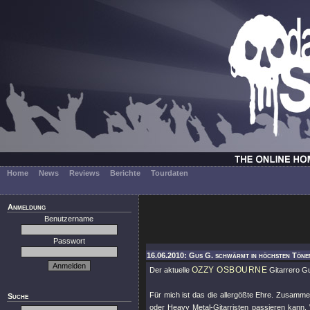
Home
News
Reviews
Berichte
Tourdaten
Anmeldung
Benutzername
Passwort
16.06.2010: Gus G. schwärmt in höchsten Töne
OZZY OSBOURNE
Der aktuelle
Gitarrero G
Für mich ist das die allergößte Ehre. Zusamme
Suche
oder Heavy Metal-Gitarristen passieren kann. 