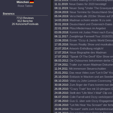
28.12.2019:
Cooles Making-Of zu autobiografi
München
11.11.2019:
Neue Dates für 2020 bestätigt!
Rose Tattoo
08.11.2019:
Neuer Song "Under The Graveyard"
29.04.2019:
Neue Termine für Deutschland-Sh
Statistics
05.04.2019:
Verschiebt alle 2019er Shows auf 
7713 Reviews
14.03.2019:
Madman scheint wieder fit zu sein
912 Berichte
26 Konzerte/Festivals
30.01.2019:
Deutschland und Österreich-Dates
22.01.2019:
Plüschfledermaus im Angebot
03.09.2018:
Kommt mit Judas Priest nach Euro
06.11.2017:
Zweijährige Farewell Tour 2018/201
13.06.2016:
Erster "Ozzy & Jacks World Detour
17.05.2016:
Neues Reality Show und musikalisc
23.07.2014:
Artwork-Enthüllung möglich!
17.07.2014:
Neue Biographie des Madman
17.07.2012:
"Speak Of The Devil" 82er Show en
06.03.2012:
Die Osbournes bekommen derbe Ca
27.04.2011:
Trailer zur neuen Madman Dokumen
11.04.2011:
Mit immensen Steuerschulden
25.01.2011:
Das neue Video zum "Let It Die" Kr
25.10.2010:
Exklusiv in Wacken und am Swede
06.10.2010:
Video zu John Lennon Coversong "
30.08.2010:
Zum Ärger der Fans kommt nun die 
26.08.2010:
"Crazy Train" live mit 10-jährigem 
24.08.2010:
Stellt den "Life Won`t Wait" Clip vor.
06.07.2010:
Colin Farrell wird Ozzy verkörpern!
27.06.2010:
Gus G. über sein Ozzy-Engagemen
23.06.2010:
"Let Me Hear You Scream" der ferti
16.06.2010:
"Scream" steht zum Komplettstream