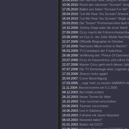
15.06.2010:
Der nächste neue Song im Stream.
10.06.2010:
Rockt den nächsten "Scream" Song
17.05.2010:
Ballert uns fetten "Scream For Me" 
29.04.2010:
"Let Me Hear You Scream" Artwork e
16.04.2010:
"Let Me Hear You Scream" Single a
29.03.2010:
Die "Sream" Promomaschine läuft h
14.10.2009:
Johnny Depp wäre die erste Wahl!
27.09.2009:
Ozzy macht die Führerscheinprüfun
23.08.2009:
Ist Gus G. der Zakk Wylde Nachfo
22.07.2009:
Offizielle Biographie im Oktober.
17.03.2009:
Nächstes Album schon in Mache?
06.03.2009:
TV-Comeback der Freakshow.
26.08.2008:
Verfilmung des "Prince Of Darkness
23.07.2008:
Ozzy im Dauerstress und voll im D
22.07.2008:
Master Ozzy geht noch dieses Jahr
07.07.2008:
Die TV Demontage einer Legende ge
17.03.2008:
Sharon rocks again!
20.04.2007:
Cover Besichtigung
17.03.2005:
...sagt 'nein' zu neuem SABBATH-
11.11.2004:
Boxset kommt am 5.2.2005
09.12.2003:
Bei Unfall verletzt
26.10.2003:
Neuer Termin für Wien
15.10.2003:
Tour nochmal verschoben
03.09.2003:
Tournee verschoben
16.06.2003:
Live in Salzburg
18.03.2003:
Full-time mit Jason Newsted
06.03.2003:
Newsted dabei?
01.01.2003:
Baden mit OZZY