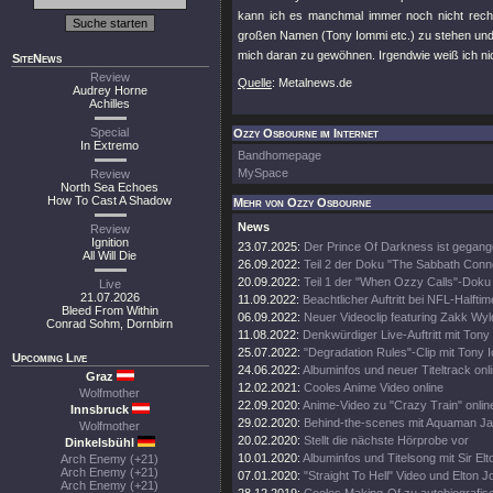
kann ich es manchmal immer noch nicht recht g
großen Namen (Tony Iommi etc.) zu stehen und 
mich daran zu gewöhnen. Irgendwie weiß ich ni
SiteNews
Review
Quelle
: Metalnews.de
Audrey Horne
Achilles
Special
Ozzy Osbourne im Internet
In Extremo
Bandhomepage
MySpace
Review
North Sea Echoes
How To Cast A Shadow
Mehr von Ozzy Osbourne
News
Review
Ignition
23.07.2025:
Der Prince Of Darkness ist gegang
All Will Die
26.09.2022:
Teil 2 der Doku "The Sabbath Conn
20.09.2022:
Teil 1 der "When Ozzy Calls"-Doku 
Live
21.07.2026
11.09.2022:
Beachtlicher Auftritt bei NFL-Halft
Bleed From Within
06.09.2022:
Neuer Videoclip featuring Zakk Wyl
Conrad Sohm, Dornbirn
11.08.2022:
Denkwürdiger Live-Auftritt mit Tony
25.07.2022:
"Degradation Rules"-Clip mit Tony 
Upcoming Live
24.06.2022:
Albuminfos und neuer Titeltrack onl
Graz
12.02.2021:
Cooles Anime Video online
Wolfmother
22.09.2020:
Anime-Video zu "Crazy Train" onlin
Innsbruck
29.02.2020:
Behind-the-scenes mit Aquaman 
Wolfmother
20.02.2020:
Stellt die nächste Hörprobe vor
Dinkelsbühl
10.01.2020:
Albuminfos und Titelsong mit Sir El
Arch Enemy (+21)
Arch Enemy (+21)
07.01.2020:
"Straight To Hell" Video und Elton 
Arch Enemy (+21)