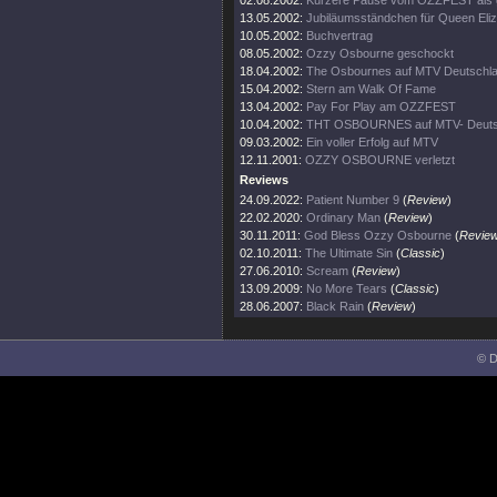
02.08.2002:
Kürzere Pause vom OZZFEST als 
13.05.2002:
Jubiläumsständchen für Queen Eli
10.05.2002:
Buchvertrag
08.05.2002:
Ozzy Osbourne geschockt
18.04.2002:
The Osbournes auf MTV Deutschl
15.04.2002:
Stern am Walk Of Fame
13.04.2002:
Pay For Play am OZZFEST
10.04.2002:
THT OSBOURNES auf MTV- Deuts
09.03.2002:
Ein voller Erfolg auf MTV
12.11.2001:
OZZY OSBOURNE verletzt
Reviews
24.09.2022:
Patient Number 9
(
Review
)
22.02.2020:
Ordinary Man
(
Review
)
30.11.2011:
God Bless Ozzy Osbourne
(
Revie
02.10.2011:
The Ultimate Sin
(
Classic
)
27.06.2010:
Scream
(
Review
)
13.09.2009:
No More Tears
(
Classic
)
28.06.2007:
Black Rain
(
Review
)
© D