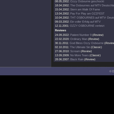
08.05.2002:
Ozzy Osbourne geschockt
18.04.2002:
The Osbournes auf MTV Deutschl
15.04.2002:
Stern am Walk Of Fame
13.04.2002:
Pay For Play am OZZFEST
10.04.2002:
THT OSBOURNES auf MTV- Deuts
09.03.2002:
Ein voller Erfolg auf MTV
12.11.2001:
OZZY OSBOURNE verletzt
Reviews
24.09.2022:
Patient Number 9
(
Review
)
22.02.2020:
Ordinary Man
(
Review
)
30.11.2011:
God Bless Ozzy Osbourne
(
Revie
02.10.2011:
The Ultimate Sin
(
Classic
)
27.06.2010:
Scream
(
Review
)
13.09.2009:
No More Tears
(
Classic
)
28.06.2007:
Black Rain
(
Review
)
© D