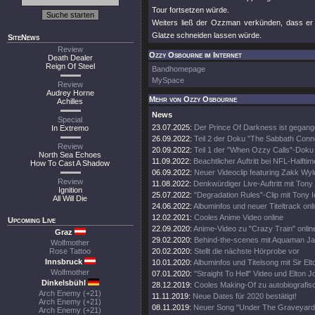
Tour fortsetzen würde.
Weiters ließ der Ozzman verkünden, dass er s
Glatze schneiden lassen würde.
SiteNews
Review
Ozzy Osbourne im Internet
Death Dealer
Reign Of Steel
Bandhomepage
MySpace
Review
Audrey Horne
Mehr von Ozzy Osbourne
Achilles
News
Special
23.07.2025:
Der Prince Of Darkness ist gegang
In Extremo
26.09.2022:
Teil 2 der Doku "The Sabbath Conn
Review
20.09.2022:
Teil 1 der "When Ozzy Calls"-Doku 
North Sea Echoes
11.09.2022:
Beachtlicher Auftritt bei NFL-Halft
How To Cast A Shadow
06.09.2022:
Neuer Videoclip featuring Zakk Wyl
Review
11.08.2022:
Denkwürdiger Live-Auftritt mit Tony
Ignition
25.07.2022:
"Degradation Rules"-Clip mit Tony 
All Will Die
24.06.2022:
Albuminfos und neuer Titeltrack onl
12.02.2021:
Cooles Anime Video online
Upcoming Live
22.09.2020:
Anime-Video zu "Crazy Train" onlin
Graz
29.02.2020:
Behind-the-scenes mit Aquaman 
Wolfmother
Rose Tattoo
20.02.2020:
Stellt die nächste Hörprobe vor
Innsbruck
10.01.2020:
Albuminfos und Titelsong mit Sir El
Wolfmother
07.01.2020:
"Straight To Hell" Video und Elton 
Dinkelsbühl
28.12.2019:
Cooles Making-Of zu autobiografi
Arch Enemy (+21)
11.11.2019:
Neue Dates für 2020 bestätigt!
Arch Enemy (+21)
08.11.2019:
Neuer Song "Under The Graveyard"
Arch Enemy (+21)