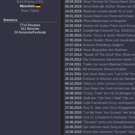
Arch Enemy (+21)
29.04.2019:
Neue Termine für Deutschland-Sh
München
05.04.2019:
Verschiebt alle 2019er Shows auf 
Rose Tattoo
14.03.2019:
Madman scheint wieder fit zu sein
30.01.2019:
Deutschland und Österreich-Dates
Statistics
22.01.2019:
Plüschfledermaus im Angebot
7714 Reviews
03.09.2018:
Kommt mit Judas Priest nach Euro
912 Berichte
06.11.2017:
Zweijährige Farewell Tour 2018/201
26 Konzerte/Festivals
13.06.2016:
Erster "Ozzy & Jacks World Detour
17.05.2016:
Neues Reality Show und musikalisc
23.07.2014:
Artwork-Enthüllung möglich!
17.07.2014:
Neue Biographie des Madman
17.07.2012:
"Speak Of The Devil" 82er Show en
06.03.2012:
Die Osbournes bekommen derbe Ca
27.04.2011:
Trailer zur neuen Madman Dokumen
11.04.2011:
Mit immensen Steuerschulden
25.01.2011:
Das neue Video zum "Let It Die" Kr
25.10.2010:
Exklusiv in Wacken und am Swede
06.10.2010:
Video zu John Lennon Coversong "
30.08.2010:
Zum Ärger der Fans kommt nun die 
26.08.2010:
"Crazy Train" live mit 10-jährigem 
24.08.2010:
Stellt den "Life Won`t Wait" Clip vor.
06.07.2010:
Colin Farrell wird Ozzy verkörpern!
27.06.2010:
Gus G. über sein Ozzy-Engagemen
23.06.2010:
"Let Me Hear You Scream" der ferti
16.06.2010:
Gus G. schwärmt in höchsten Tön
16.06.2010:
"Scream" steht zum Komplettstream
15.06.2010:
Der nächste neue Song im Stream.
10.06.2010:
Rockt den nächsten "Scream" Song