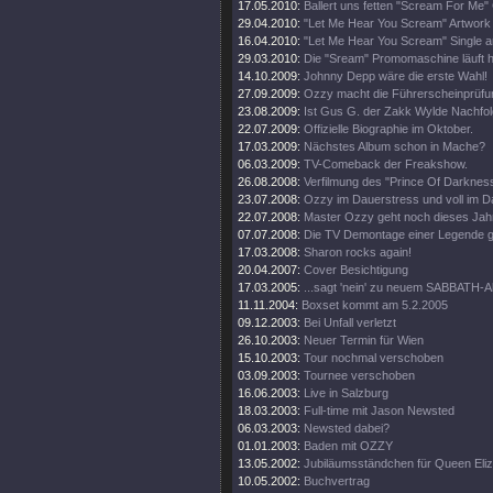
17.05.2010:
Ballert uns fetten "Scream For Me" 
29.04.2010:
"Let Me Hear You Scream" Artwork e
16.04.2010:
"Let Me Hear You Scream" Single a
29.03.2010:
Die "Sream" Promomaschine läuft h
14.10.2009:
Johnny Depp wäre die erste Wahl!
27.09.2009:
Ozzy macht die Führerscheinprüfun
23.08.2009:
Ist Gus G. der Zakk Wylde Nachfo
22.07.2009:
Offizielle Biographie im Oktober.
17.03.2009:
Nächstes Album schon in Mache?
06.03.2009:
TV-Comeback der Freakshow.
26.08.2008:
Verfilmung des "Prince Of Darkness
23.07.2008:
Ozzy im Dauerstress und voll im D
22.07.2008:
Master Ozzy geht noch dieses Jahr
07.07.2008:
Die TV Demontage einer Legende ge
17.03.2008:
Sharon rocks again!
20.04.2007:
Cover Besichtigung
17.03.2005:
...sagt 'nein' zu neuem SABBATH-
11.11.2004:
Boxset kommt am 5.2.2005
09.12.2003:
Bei Unfall verletzt
26.10.2003:
Neuer Termin für Wien
15.10.2003:
Tour nochmal verschoben
03.09.2003:
Tournee verschoben
16.06.2003:
Live in Salzburg
18.03.2003:
Full-time mit Jason Newsted
06.03.2003:
Newsted dabei?
01.01.2003:
Baden mit OZZY
13.05.2002:
Jubiläumsständchen für Queen Eli
10.05.2002:
Buchvertrag