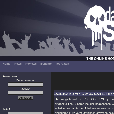
Home
News
Reviews
Berichte
Tourdaten
Anmeldung
Benutzername
Passwort
02.08.2002: Kürzere Pause vom OZZFEST als g
Ursprünglich wollte OZZY OSBOURNE ja d
erkrankte Frau Sharon bei der begonnenen C
scheinen nichts für den Madman zu sein und so
Suche
andauernd kurz vorm Umkippen gewesen sein u