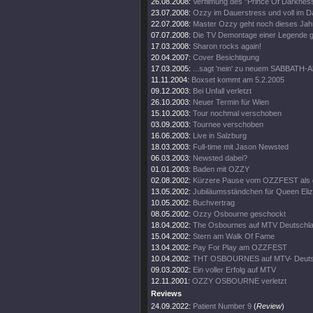
26.08.2008:
Verfilmung des "Prince Of Darkness
23.07.2008:
Ozzy im Dauerstress und voll im D
22.07.2008:
Master Ozzy geht noch dieses Jahr
07.07.2008:
Die TV Demontage einer Legende ge
17.03.2008:
Sharon rocks again!
20.04.2007:
Cover Besichtigung
17.03.2005:
...sagt 'nein' zu neuem SABBATH-
11.11.2004:
Boxset kommt am 5.2.2005
09.12.2003:
Bei Unfall verletzt
26.10.2003:
Neuer Termin für Wien
15.10.2003:
Tour nochmal verschoben
03.09.2003:
Tournee verschoben
16.06.2003:
Live in Salzburg
18.03.2003:
Full-time mit Jason Newsted
06.03.2003:
Newsted dabei?
01.01.2003:
Baden mit OZZY
02.08.2002:
Kürzere Pause vom OZZFEST als 
13.05.2002:
Jubiläumsständchen für Queen Eli
10.05.2002:
Buchvertrag
08.05.2002:
Ozzy Osbourne geschockt
18.04.2002:
The Osbournes auf MTV Deutschl
15.04.2002:
Stern am Walk Of Fame
13.04.2002:
Pay For Play am OZZFEST
10.04.2002:
THT OSBOURNES auf MTV- Deuts
09.03.2002:
Ein voller Erfolg auf MTV
12.11.2001:
OZZY OSBOURNE verletzt
Reviews
24.09.2022:
Patient Number 9
(
Review
)