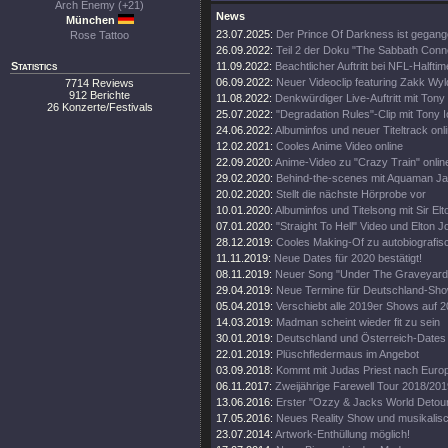
Arch Enemy (+21)
News
München
23.07.2025:
Der Prince Of Darkness ist gegang
Rose Tattoo
26.09.2022:
Teil 2 der Doku "The Sabbath Conn
Statistics
11.09.2022:
Beachtlicher Auftritt bei NFL-Halft
06.09.2022:
Neuer Videoclip featuring Zakk Wyl
7714 Reviews
912 Berichte
11.08.2022:
Denkwürdiger Live-Auftritt mit Tony
26 Konzerte/Festivals
25.07.2022:
"Degradation Rules"-Clip mit Tony 
24.06.2022:
Albuminfos und neuer Titeltrack onl
12.02.2021:
Cooles Anime Video online
22.09.2020:
Anime-Video zu "Crazy Train" onlin
29.02.2020:
Behind-the-scenes mit Aquaman 
20.02.2020:
Stellt die nächste Hörprobe vor
10.01.2020:
Albuminfos und Titelsong mit Sir El
07.01.2020:
"Straight To Hell" Video und Elton 
28.12.2019:
Cooles Making-Of zu autobiografi
11.11.2019:
Neue Dates für 2020 bestätigt!
08.11.2019:
Neuer Song "Under The Graveyard"
29.04.2019:
Neue Termine für Deutschland-Sh
05.04.2019:
Verschiebt alle 2019er Shows auf 
14.03.2019:
Madman scheint wieder fit zu sein
30.01.2019:
Deutschland und Österreich-Dates
22.01.2019:
Plüschfledermaus im Angebot
03.09.2018:
Kommt mit Judas Priest nach Euro
06.11.2017:
Zweijährige Farewell Tour 2018/201
13.06.2016:
Erster "Ozzy & Jacks World Detour
17.05.2016:
Neues Reality Show und musikalisc
23.07.2014:
Artwork-Enthüllung möglich!