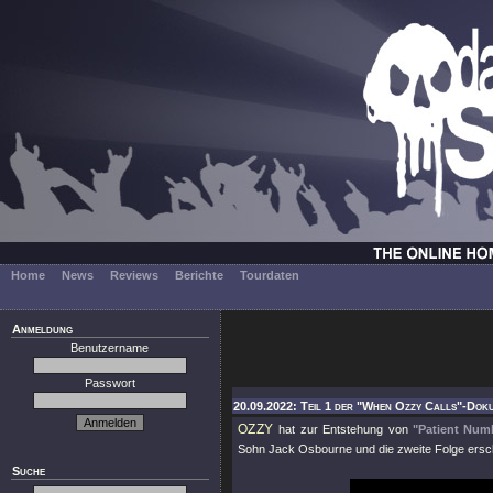
Home
News
Reviews
Berichte
Tourdaten
Anmeldung
Benutzername
Passwort
20.09.2022: Teil 1 der "When Ozzy Calls"-Dok
OZZY
hat zur Entstehung von
"Patient Num
Sohn Jack Osbourne und die zweite Folge ersch
Suche