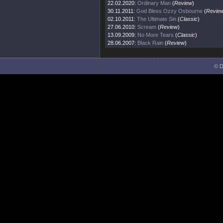
22.02.2020:
Ordinary Man
(
Review
)
30.11.2011:
God Bless Ozzy Osbourne
(
Revie
02.10.2011:
The Ultimate Sin
(
Classic
)
27.06.2010:
Scream
(
Review
)
13.09.2009:
No More Tears
(
Classic
)
28.06.2007:
Black Rain
(
Review
)
© D