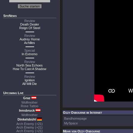
SiteNews
Review
Death Dealer
Reign Of Steel
Review
Audrey Horne
Achilles
Special
In Extremo
Review
North Sea Echoes
How To Cast A Shadow
Review
Ignition
All Will Die
Upcoming Live
Graz
Wolfmother
Rose Tattoo
Innsbruck
Ozzy Osbourne im Internet
Wolfmother
Bandhomepage
Dinkelsbühl
MySpace
Arch Enemy (+21)
Arch Enemy (+21)
Arch Enemy (+21)
Mehr von Ozzy Osbourne