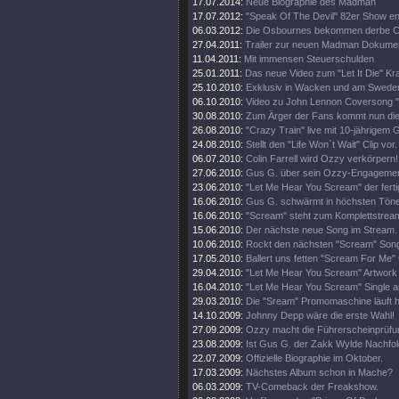
17.07.2014:
Neue Biographie des Madman
17.07.2012:
"Speak Of The Devil" 82er Show en
06.03.2012:
Die Osbournes bekommen derbe Ca
27.04.2011:
Trailer zur neuen Madman Dokumen
11.04.2011:
Mit immensen Steuerschulden
25.01.2011:
Das neue Video zum "Let It Die" Kr
25.10.2010:
Exklusiv in Wacken und am Swede
06.10.2010:
Video zu John Lennon Coversong "
30.08.2010:
Zum Ärger der Fans kommt nun die 
26.08.2010:
"Crazy Train" live mit 10-jährigem 
24.08.2010:
Stellt den "Life Won`t Wait" Clip vor.
06.07.2010:
Colin Farrell wird Ozzy verkörpern!
27.06.2010:
Gus G. über sein Ozzy-Engagemen
23.06.2010:
"Let Me Hear You Scream" der ferti
16.06.2010:
Gus G. schwärmt in höchsten Tön
16.06.2010:
"Scream" steht zum Komplettstream
15.06.2010:
Der nächste neue Song im Stream.
10.06.2010:
Rockt den nächsten "Scream" Song
17.05.2010:
Ballert uns fetten "Scream For Me" 
29.04.2010:
"Let Me Hear You Scream" Artwork e
16.04.2010:
"Let Me Hear You Scream" Single a
29.03.2010:
Die "Sream" Promomaschine läuft h
14.10.2009:
Johnny Depp wäre die erste Wahl!
27.09.2009:
Ozzy macht die Führerscheinprüfun
23.08.2009:
Ist Gus G. der Zakk Wylde Nachfo
22.07.2009:
Offizielle Biographie im Oktober.
17.03.2009:
Nächstes Album schon in Mache?
06.03.2009:
TV-Comeback der Freakshow.