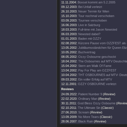
11.11.2004:
Boxset kommt am 5.2.2005
09.12.2003:
Bei Unfall verletzt
26.10.2003:
Neuer Termin für Wien
15.10.2003:
Tour nochmal verschoben
03.09.2003:
Tournee verschoben
16.06.2003:
Live in Salzburg
18.03.2003:
Full-time mit Jason Newsted
06.03.2003:
Newsted dabei?
01.01.2003:
Baden mit OZZY
02.08.2002:
Kürzere Pause vom OZZFEST als 
13.05.2002:
Jubiläumsständchen für Queen Eli
10.05.2002:
Buchvertrag
08.05.2002:
Ozzy Osbourne geschockt
18.04.2002:
The Osbournes auf MTV Deutschl
15.04.2002:
Stern am Walk Of Fame
13.04.2002:
Pay For Play am OZZFEST
10.04.2002:
THT OSBOURNES auf MTV- Deuts
09.03.2002:
Ein voller Erfolg auf MTV
12.11.2001:
OZZY OSBOURNE verletzt
Reviews
24.09.2022:
Patient Number 9
(
Review
)
22.02.2020:
Ordinary Man
(
Review
)
30.11.2011:
God Bless Ozzy Osbourne
(
Revie
02.10.2011:
The Ultimate Sin
(
Classic
)
27.06.2010:
Scream
(
Review
)
13.09.2009:
No More Tears
(
Classic
)
28.06.2007:
Black Rain
(
Review
)