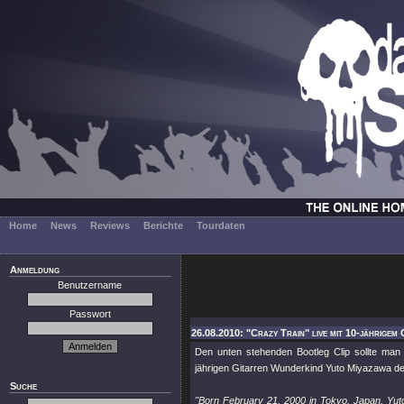
Home
News
Reviews
Berichte
Tourdaten
Anmeldung
Benutzername
Passwort
26.08.2010: "Crazy Train" live mit 10-jährige
Den unten stehenden Bootleg Clip sollte ma
jährigen Gitarren Wunderkind Yuto Miyazawa d
Suche
"Born February 21, 2000 in Tokyo, Japan, Yuto