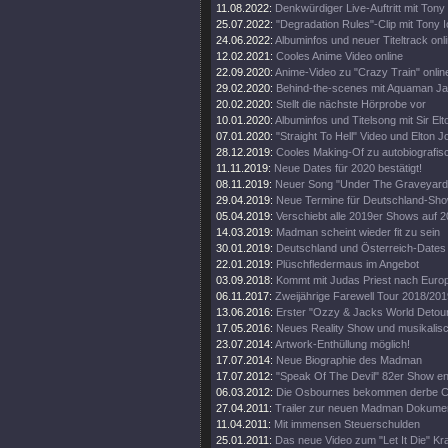
11.08.2022:
Denkwürdiger Live-Auftritt mit Tony
25.07.2022:
"Degradation Rules"-Clip mit Tony 
24.06.2022:
Albuminfos und neuer Titeltrack onl
12.02.2021:
Cooles Anime Video online
22.09.2020:
Anime-Video zu "Crazy Train" onlin
29.02.2020:
Behind-the-scenes mit Aquaman 
20.02.2020:
Stellt die nächste Hörprobe vor
10.01.2020:
Albuminfos und Titelsong mit Sir El
07.01.2020:
"Straight To Hell" Video und Elton 
28.12.2019:
Cooles Making-Of zu autobiografi
11.11.2019:
Neue Dates für 2020 bestätigt!
08.11.2019:
Neuer Song "Under The Graveyard"
29.04.2019:
Neue Termine für Deutschland-Sh
05.04.2019:
Verschiebt alle 2019er Shows auf 
14.03.2019:
Madman scheint wieder fit zu sein
30.01.2019:
Deutschland und Österreich-Dates
22.01.2019:
Plüschfledermaus im Angebot
03.09.2018:
Kommt mit Judas Priest nach Euro
06.11.2017:
Zweijährige Farewell Tour 2018/201
13.06.2016:
Erster "Ozzy & Jacks World Detour
17.05.2016:
Neues Reality Show und musikalisc
23.07.2014:
Artwork-Enthüllung möglich!
17.07.2014:
Neue Biographie des Madman
17.07.2012:
"Speak Of The Devil" 82er Show en
06.03.2012:
Die Osbournes bekommen derbe Ca
27.04.2011:
Trailer zur neuen Madman Dokumen
11.04.2011:
Mit immensen Steuerschulden
25.01.2011:
Das neue Video zum "Let It Die" Kr