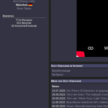
Arch Enemy (+21)
München
Rose Tattoo
Statistics
7714 Reviews
912 Berichte
26 Konzerte/Festivals
Ozzy Osbourne im Internet
Bandhomepage
MySpace
Mehr von Ozzy Osbourne
News
23.07.2025:
Der Prince Of Darkness ist gegang
26.09.2022:
Teil 2 der Doku "The Sabbath Conn
20.09.2022:
Teil 1 der "When Ozzy Calls"-Doku 
11.09.2022:
Beachtlicher Auftritt bei NFL-Halft
06.09.2022:
Neuer Videoclip featuring Zakk Wyl