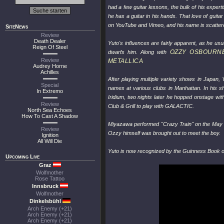
had a few guitar lessons, the bulk of his experti
he has a guitar in his hands. That love of guitar
on YouTube and Vimeo, and his name is scatter
SiteNews
Review
Death Dealer
Yuto's influences are fairly apparent, as he us
Reign Of Steel
OZZY OSBOURN
dwarfs him. Along with
Review
METALLICA
Audrey Horne
Achilles
After playing multiple variety shows in Japan,
Special
names at various clubs in Manhattan. In his s
In Extremo
Iridium, two nights later he hopped onstage wi
Review
Club & Grill to play with GALACTIC.
North Sea Echoes
How To Cast A Shadow
Miyazawa performed "Crazy Train" on the May 
Review
Ozzy himself was brought out to meet the boy.
Ignition
All Will Die
Yuto is now recognized by the Guinness Book of
Upcoming Live
Graz
Wolfmother
Rose Tattoo
Innsbruck
Wolfmother
Dinkelsbühl
Arch Enemy (+21)
Arch Enemy (+21)
Arch Enemy (+21)