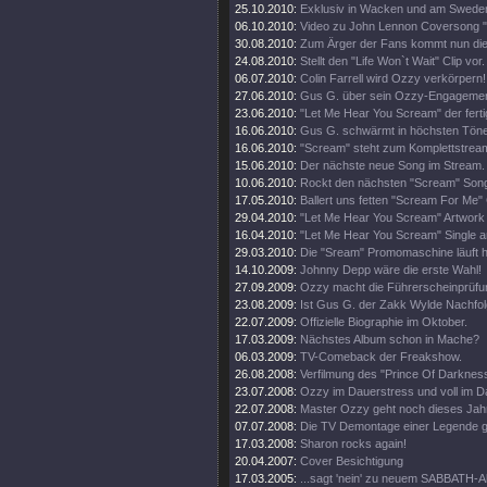
25.10.2010:
Exklusiv in Wacken und am Swede
06.10.2010:
Video zu John Lennon Coversong "
30.08.2010:
Zum Ärger der Fans kommt nun die 
24.08.2010:
Stellt den "Life Won`t Wait" Clip vor.
06.07.2010:
Colin Farrell wird Ozzy verkörpern!
27.06.2010:
Gus G. über sein Ozzy-Engagemen
23.06.2010:
"Let Me Hear You Scream" der ferti
16.06.2010:
Gus G. schwärmt in höchsten Tön
16.06.2010:
"Scream" steht zum Komplettstream
15.06.2010:
Der nächste neue Song im Stream.
10.06.2010:
Rockt den nächsten "Scream" Song
17.05.2010:
Ballert uns fetten "Scream For Me" 
29.04.2010:
"Let Me Hear You Scream" Artwork e
16.04.2010:
"Let Me Hear You Scream" Single a
29.03.2010:
Die "Sream" Promomaschine läuft h
14.10.2009:
Johnny Depp wäre die erste Wahl!
27.09.2009:
Ozzy macht die Führerscheinprüfun
23.08.2009:
Ist Gus G. der Zakk Wylde Nachfo
22.07.2009:
Offizielle Biographie im Oktober.
17.03.2009:
Nächstes Album schon in Mache?
06.03.2009:
TV-Comeback der Freakshow.
26.08.2008:
Verfilmung des "Prince Of Darkness
23.07.2008:
Ozzy im Dauerstress und voll im D
22.07.2008:
Master Ozzy geht noch dieses Jahr
07.07.2008:
Die TV Demontage einer Legende ge
17.03.2008:
Sharon rocks again!
20.04.2007:
Cover Besichtigung
17.03.2005:
...sagt 'nein' zu neuem SABBATH-