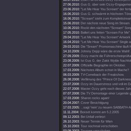
27.06.2010:
Gus G. über sein Ozzy-Engagemen
23.06.2010:
"Let Me Hear You Scream" der ferti
16.06.2010:
Gus G. schwärmt in höchsten Tön
16.06.2010:
"Scream" steht zum Komplettstream
15.06.2010:
Der nächste neue Song im Stream.
10.06.2010:
Rockt den nächsten "Scream" Song
17.05.2010:
Ballert uns fetten "Scream For Me" 
29.04.2010:
"Let Me Hear You Scream" Artwork e
16.04.2010:
"Let Me Hear You Scream" Single a
29.03.2010:
Die "Sream" Promomaschine läuft h
14.10.2009:
Johnny Depp wäre die erste Wahl!
27.09.2009:
Ozzy macht die Führerscheinprüfun
23.08.2009:
Ist Gus G. der Zakk Wylde Nachfo
22.07.2009:
Offizielle Biographie im Oktober.
17.03.2009:
Nächstes Album schon in Mache?
06.03.2009:
TV-Comeback der Freakshow.
26.08.2008:
Verfilmung des "Prince Of Darkness
23.07.2008:
Ozzy im Dauerstress und voll im D
22.07.2008:
Master Ozzy geht noch dieses Jahr
07.07.2008:
Die TV Demontage einer Legende ge
17.03.2008:
Sharon rocks again!
20.04.2007:
Cover Besichtigung
17.03.2005:
...sagt 'nein' zu neuem SABBATH-
11.11.2004:
Boxset kommt am 5.2.2005
09.12.2003:
Bei Unfall verletzt
26.10.2003:
Neuer Termin für Wien
15.10.2003:
Tour nochmal verschoben
03.09.2003:
Tournee verschoben