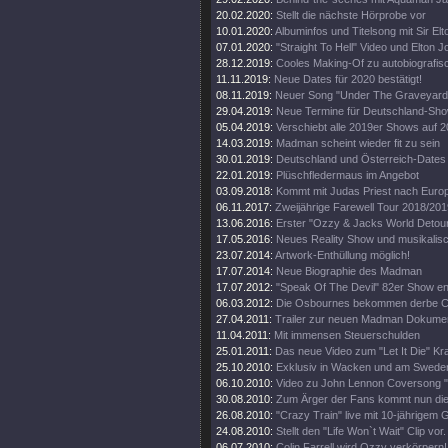
20.02.2020:
Stellt die nächste Hörprobe vor
10.01.2020:
Albuminfos und Titelsong mit Sir El
07.01.2020:
"Straight To Hell" Video und Elton 
28.12.2019:
Cooles Making-Of zu autobiografi
11.11.2019:
Neue Dates für 2020 bestätigt!
08.11.2019:
Neuer Song "Under The Graveyard"
29.04.2019:
Neue Termine für Deutschland-Sh
05.04.2019:
Verschiebt alle 2019er Shows auf 
14.03.2019:
Madman scheint wieder fit zu sein
30.01.2019:
Deutschland und Österreich-Dates
22.01.2019:
Plüschfledermaus im Angebot
03.09.2018:
Kommt mit Judas Priest nach Euro
06.11.2017:
Zweijährige Farewell Tour 2018/201
13.06.2016:
Erster "Ozzy & Jacks World Detour
17.05.2016:
Neues Reality Show und musikalisc
23.07.2014:
Artwork-Enthüllung möglich!
17.07.2014:
Neue Biographie des Madman
17.07.2012:
"Speak Of The Devil" 82er Show en
06.03.2012:
Die Osbournes bekommen derbe Ca
27.04.2011:
Trailer zur neuen Madman Dokumen
11.04.2011:
Mit immensen Steuerschulden
25.01.2011:
Das neue Video zum "Let It Die" Kr
25.10.2010:
Exklusiv in Wacken und am Swede
06.10.2010:
Video zu John Lennon Coversong "
30.08.2010:
Zum Ärger der Fans kommt nun die 
26.08.2010:
"Crazy Train" live mit 10-jährigem 
24.08.2010:
Stellt den "Life Won`t Wait" Clip vor.
06.07.2010:
Colin Farrell wird Ozzy verkörpern!