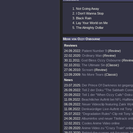
Not Going Away
I Don't Wanna Stop
Black Rain
Lay Your World on Me
The Almighty Dollar
Mehr von Ozzy Osbourne
Reviews
24.09.2022:
Patient Number 9
(
Review
)
22.02.2020:
Ordinary Man
(
Review
)
30.11.2011:
God Bless Ozzy Osbourne
(
Revie
02.10.2011:
The Ultimate Sin
(
Classic
)
27.06.2010:
Scream
(
Review
)
13.09.2009:
No More Tears
(
Classic
)
News
23.07.2025:
Der Prince Of Darkness ist gegang
26.09.2022:
Teil 2 der Doku "The Sabbath Conn
20.09.2022:
Teil 1 der "When Ozzy Calls"-Doku 
11.09.2022:
Beachtlicher Auftritt bei NFL-Halft
06.09.2022:
Neuer Videoclip featuring Zakk Wyl
11.08.2022:
Denkwürdiger Live-Auftritt mit Tony
25.07.2022:
"Degradation Rules"-Clip mit Tony 
24.06.2022:
Albuminfos und neuer Titeltrack onl
12.02.2021:
Cooles Anime Video online
22.09.2020:
Anime-Video zu "Crazy Train" onlin
29.02.2020:
Behind-the-scenes mit Aquaman 