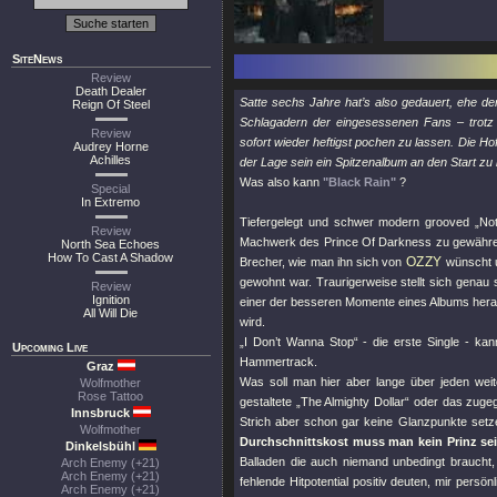
SiteNews
Review
Death Dealer
Satte sechs Jahre hat’s also gedauert, ehe de
Reign Of Steel
Schlagadern der eingesessenen Fans – trotz al
Review
sofort wieder heftigst pochen zu lassen. Die Hof
Audrey Horne
Achilles
der Lage sein ein Spitzenalbum an den Start zu
Was also kann
"Black Rain"
?
Special
In Extremo
Tiefergelegt und schwer modern grooved „No
Review
Machwerk des Prince Of Darkness zu gewähren
North Sea Echoes
How To Cast A Shadow
OZZY
Brecher, wie man ihn sich von
wünscht u
gewohnt war. Traurigerweise stellt sich genau 
Review
Ignition
einer der besseren Momente eines Albums herau
All Will Die
wird.
„I Don’t Wanna Stop“ - die erste Single - kan
Upcoming Live
Hammertrack.
Graz
Was soll man hier aber lange über jeden wei
Wolfmother
Rose Tattoo
gestaltete „The Almighty Dollar“ oder das zuge
Innsbruck
Strich aber schon gar keine Glanzpunkte set
Wolfmother
Durchschnittskost muss man kein Prinz sei
Dinkelsbühl
Balladen die auch niemand unbedingt braucht
Arch Enemy (+21)
Arch Enemy (+21)
fehlende Hitpotential positiv deuten, mir pers
Arch Enemy (+21)