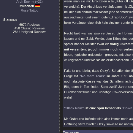
wenn man sie mit Großtaten a la „Killer Of 
Arch Enemy (+21)
München
vergleicht). Der Abschluss verläuft dann mit „C
Rose Tattoo
bei der sich endlich mal wieder jene schmerzlic
auszeichnete) und einem guten „Trap Door“ zwa
Statistics
beim Vorgänger eigentlich kein einziger sonde
6972 Reviews
458 Classic Reviews
284 Unsigned Reviews
Recht bald war sie also verblasst, die Hoffn
lassen und mit Zakk Wylde, dem König des cool
später hat der Meister zwar ein
völlig unkomme
mit verzerrten, jedoch immer noch unverke
Ideen, typische treibenden grooves, mitreis
würdig wären und wie sie die ersten vierzehn J
Fakt ist und bleibt, dass Ozzy’s Schaffen der 
Frage mit
"No More Tears"
im Jahre 1991 abg
noch absolute Klasse war, das Schaffen nach d
Bild, denn in Ton findet. Satte zwölf Jahre si
Durchschnittskost und unnötige Coverversio
wahr!
"Black Rain"
ist eine Spur besser als
"Down 
Mr. Osbourne befindet sich also immer noch au
Hoffnung stirbt zuletzt, Ozzy sowieso nie und ir
Trackliste