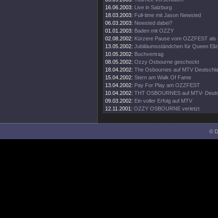
16.06.2003:
Live in Salzburg
18.03.2003:
Full-time mit Jason Newsted
06.03.2003:
Newsted dabei?
01.01.2003:
Baden mit OZZY
02.08.2002:
Kürzere Pause vom OZZFEST als 
13.05.2002:
Jubiläumsständchen für Queen Eli
10.05.2002:
Buchvertrag
08.05.2002:
Ozzy Osbourne geschockt
18.04.2002:
The Osbournes auf MTV Deutschl
15.04.2002:
Stern am Walk Of Fame
13.04.2002:
Pay For Play am OZZFEST
10.04.2002:
THT OSBOURNES auf MTV- Deuts
09.03.2002:
Ein voller Erfolg auf MTV
12.11.2001:
OZZY OSBOURNE verletzt
© D