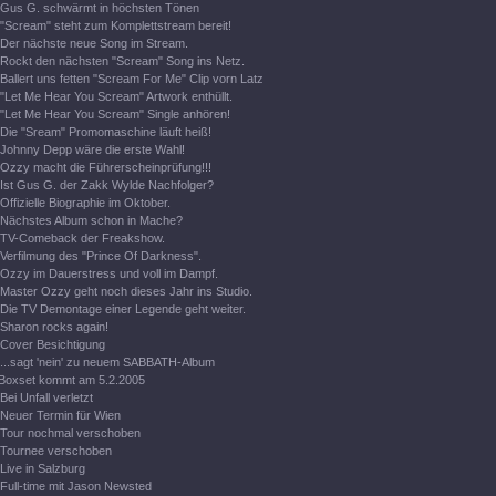
Gus G. schwärmt in höchsten Tönen
"Scream" steht zum Komplettstream bereit!
Der nächste neue Song im Stream.
Rockt den nächsten "Scream" Song ins Netz.
Ballert uns fetten "Scream For Me" Clip vorn Latz
"Let Me Hear You Scream" Artwork enthüllt.
"Let Me Hear You Scream" Single anhören!
Die "Sream" Promomaschine läuft heiß!
Johnny Depp wäre die erste Wahl!
Ozzy macht die Führerscheinprüfung!!!
Ist Gus G. der Zakk Wylde Nachfolger?
Offizielle Biographie im Oktober.
Nächstes Album schon in Mache?
TV-Comeback der Freakshow.
Verfilmung des "Prince Of Darkness".
Ozzy im Dauerstress und voll im Dampf.
Master Ozzy geht noch dieses Jahr ins Studio.
Die TV Demontage einer Legende geht weiter.
Sharon rocks again!
Cover Besichtigung
...sagt 'nein' zu neuem SABBATH-Album
Boxset kommt am 5.2.2005
Bei Unfall verletzt
Neuer Termin für Wien
Tour nochmal verschoben
Tournee verschoben
Live in Salzburg
Full-time mit Jason Newsted