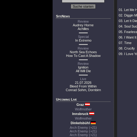
01. Let Me 
02. Diggin 
SiteNews
03. Let It Di
Review
Audrey Horne
04. Soul Su
Achilles
05. Fearles
Special
06. I Want It 
In Extremo
07. Time
Review
08. Crucify
North Sea Echoes
09. I Love Yo
How To Cast A Shadow
Review
Ignition
All Will Die
Live
21.07.2026
Bleed From Within
Conrad Sohm, Dornbirn
Upcoming Live
Graz
Wolfmother
Innsbruck
Wolfmother
Dinkelsbühl
Arch Enemy (+21)
Arch Enemy (+21)
Arch Enemy (+21)