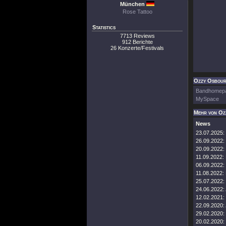
München
Rose Tattoo
Statistics
7713 Reviews
912 Berichte
26 Konzerte/Festivals
Ozzy Osbourn
Bandhomep
MySpace
Mehr von Oz
News
23.07.2025:
26.09.2022:
20.09.2022:
11.09.2022:
06.09.2022:
11.08.2022:
25.07.2022:
24.06.2022:
12.02.2021:
22.09.2020:
29.02.2020:
20.02.2020: