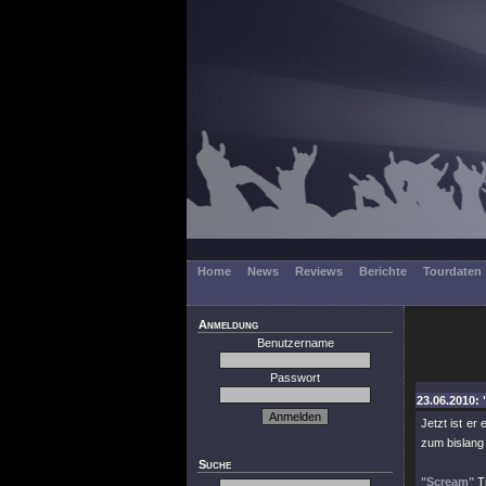
Home
News
Reviews
Berichte
Tourdaten
Anmeldung
Benutzername
Passwort
23.06.2010: 
Jetzt ist er
zum bislang 
Suche
"Scream"
Tr