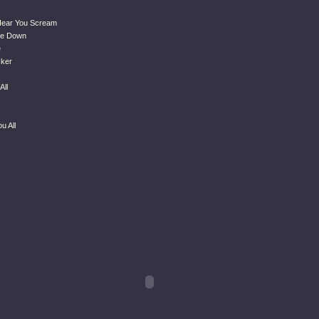
Hear You Scream
Me Down
e
cker
s
All
u All