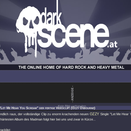
Kein Bild vorhanden.
"Let Me Hear You Scream" der fertige Videoclip! (Ozzy Osbourne)
OZZY
 endlich raus, der vollständige Clip zu enorm krachenden neuen
Single
"Let Me Hear 
härtesten Album des Madman folgt hier bei uns und zwar in Kürze...
acklist: