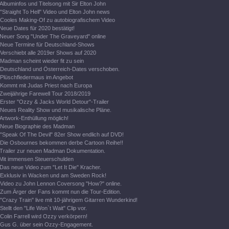
Albuminfos und Titelsong mit Sir Elton John
"Straight To Hell" Video und Elton John news
Cooles Making-Of zu autobiografischem Video
Neue Dates für 2020 bestätigt!
Neuer Song "Under The Graveyard" online
Neue Termine für Deutschland-Shows
Verschiebt alle 2019er Shows auf 2020
Madman scheint wieder fit zu sein
Deutschland und Österreich-Dates verschoben.
Plüschfledermaus im Angebot
Kommt mit Judas Priest nach Europa
Zweijährige Farewell Tour 2018/2019
Erster "Ozzy & Jacks World Detour"-Trailer
Neues Reality Show und musikalische Pläne.
Artwork-Enthüllung möglich!
Neue Biographie des Madman
"Speak Of The Devil" 82er Show endlich auf DVD!
Die Osbournes bekommen derbe Cartoon Reihe!!
Trailer zur neuen Madman Dokumentation.
Mit immensen Steuerschulden
Das neue Video zum "Let It Die" Kracher.
Exklusiv in Wacken und am Sweden Rock!
Video zu John Lennon Coversong "How?" online.
Zum Ärger der Fans kommt nun die Tour-Edition.
"Crazy Train" live mit 10-jährigem Gitarren Wunderkind!
Stellt den "Life Won`t Wait" Clip vor.
Colin Farrell wird Ozzy verkörpern!
Gus G. über sein Ozzy-Engagement.