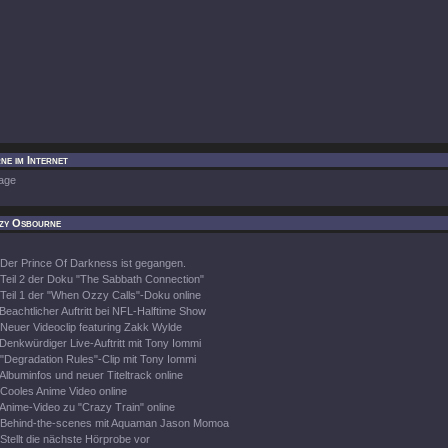
e im Internet
age
zy Osbourne
Der Prince Of Darkness ist gegangen.
Teil 2 der Doku "The Sabbath Connection"
Teil 1 der "When Ozzy Calls"-Doku online
Beachtlicher Auftritt bei NFL-Halftime Show
Neuer Videoclip featuring Zakk Wylde
Denkwürdiger Live-Auftritt mit Tony Iommi
"Degradation Rules"-Clip mit Tony Iommi
Albuminfos und neuer Titeltrack online
Cooles Anime Video online
Anime-Video zu "Crazy Train" online
Behind-the-scenes mit Aquaman Jason Momoa
Stellt die nächste Hörprobe vor