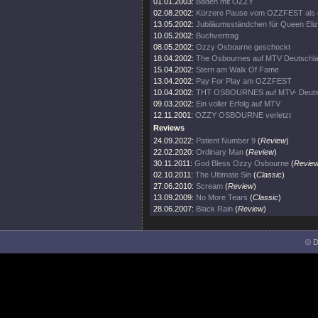
01.01.2003:
Baden mit OZZY
02.08.2002:
Kürzere Pause vom OZZFEST als 
13.05.2002:
Jubiläumsständchen für Queen Eli
10.05.2002:
Buchvertrag
08.05.2002:
Ozzy Osbourne geschockt
18.04.2002:
The Osbournes auf MTV Deutschl
15.04.2002:
Stern am Walk Of Fame
13.04.2002:
Pay For Play am OZZFEST
10.04.2002:
THT OSBOURNES auf MTV- Deuts
09.03.2002:
Ein voller Erfolg auf MTV
12.11.2001:
OZZY OSBOURNE verletzt
Reviews
24.09.2022:
Patient Number 9
(
Review
)
22.02.2020:
Ordinary Man
(
Review
)
30.11.2011:
God Bless Ozzy Osbourne
(
Revie
02.10.2011:
The Ultimate Sin
(
Classic
)
27.06.2010:
Scream
(
Review
)
13.09.2009:
No More Tears
(
Classic
)
28.06.2007:
Black Rain
(
Review
)
© D