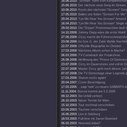
16.06.2010:
"Scream" steht zum Komplettstream
15.06.2010:
Der nächste neue Song im Stream.
10.06.2010:
Rockt den nächsten "Scream" Song
17.05.2010:
Ballert uns fetten "Scream For Me" 
29.04.2010:
"Let Me Hear You Scream" Artwork e
16.04.2010:
"Let Me Hear You Scream" Single a
29.03.2010:
Die "Sream" Promomaschine läuft h
14.10.2009:
Johnny Depp wäre die erste Wahl!
27.09.2009:
Ozzy macht die Führerscheinprüfun
23.08.2009:
Ist Gus G. der Zakk Wylde Nachfo
22.07.2009:
Offizielle Biographie im Oktober.
17.03.2009:
Nächstes Album schon in Mache?
06.03.2009:
TV-Comeback der Freakshow.
26.08.2008:
Verfilmung des "Prince Of Darkness
23.07.2008:
Ozzy im Dauerstress und voll im D
22.07.2008:
Master Ozzy geht noch dieses Jahr
07.07.2008:
Die TV Demontage einer Legende ge
17.03.2008:
Sharon rocks again!
20.04.2007:
Cover Besichtigung
17.03.2005:
...sagt 'nein' zu neuem SABBATH-
11.11.2004:
Boxset kommt am 5.2.2005
09.12.2003:
Bei Unfall verletzt
26.10.2003:
Neuer Termin für Wien
15.10.2003:
Tour nochmal verschoben
03.09.2003:
Tournee verschoben
16.06.2003:
Live in Salzburg
18.03.2003:
Full-time mit Jason Newsted
06.03.2003:
Newsted dabei?