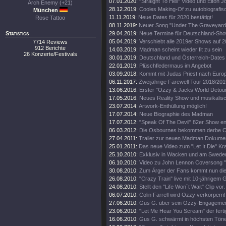
07.01.2020:
"Straight To Hell" Video und Elton 
Arch Enemy (+21)
28.12.2019:
Cooles Making-Of zu autobiografi
München
11.11.2019:
Neue Dates für 2020 bestätigt!
Rose Tattoo
08.11.2019:
Neuer Song "Under The Graveyard"
Statistics
29.04.2019:
Neue Termine für Deutschland-Sh
05.04.2019:
Verschiebt alle 2019er Shows auf 
7714 Reviews
912 Berichte
14.03.2019:
Madman scheint wieder fit zu sein
26 Konzerte/Festivals
30.01.2019:
Deutschland und Österreich-Dates
22.01.2019:
Plüschfledermaus im Angebot
03.09.2018:
Kommt mit Judas Priest nach Euro
06.11.2017:
Zweijährige Farewell Tour 2018/201
13.06.2016:
Erster "Ozzy & Jacks World Detour
17.05.2016:
Neues Reality Show und musikalisc
23.07.2014:
Artwork-Enthüllung möglich!
17.07.2014:
Neue Biographie des Madman
17.07.2012:
"Speak Of The Devil" 82er Show en
06.03.2012:
Die Osbournes bekommen derbe Ca
27.04.2011:
Trailer zur neuen Madman Dokumen
25.01.2011:
Das neue Video zum "Let It Die" Kr
25.10.2010:
Exklusiv in Wacken und am Swede
06.10.2010:
Video zu John Lennon Coversong "
30.08.2010:
Zum Ärger der Fans kommt nun die 
26.08.2010:
"Crazy Train" live mit 10-jährigem 
24.08.2010:
Stellt den "Life Won`t Wait" Clip vor.
06.07.2010:
Colin Farrell wird Ozzy verkörpern!
27.06.2010:
Gus G. über sein Ozzy-Engagemen
23.06.2010:
"Let Me Hear You Scream" der ferti
16.06.2010:
Gus G. schwärmt in höchsten Tön