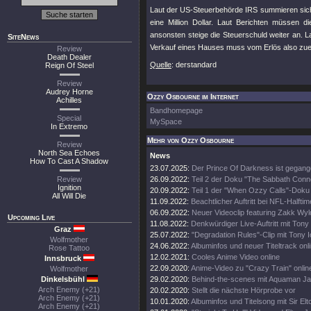
Laut der US-Steuerbehörde IRS summieren sich 
eine Million Dollar. Laut Berichten müssen
ansonsten steige die Steuerschuld weiter an. L
SiteNews
Verkauf eines Hauses muss vom Erlös also zuer
Review
Death Dealer
Quelle
: derstandard
Reign Of Steel
Review
Audrey Horne
Ozzy Osbourne im Internet
Achilles
Bandhomepage
Special
MySpace
In Extremo
Mehr von Ozzy Osbourne
Review
North Sea Echoes
News
How To Cast A Shadow
23.07.2025:
Der Prince Of Darkness ist gegang
Review
26.09.2022:
Teil 2 der Doku "The Sabbath Conn
Ignition
20.09.2022:
Teil 1 der "When Ozzy Calls"-Doku 
All Will Die
11.09.2022:
Beachtlicher Auftritt bei NFL-Halft
06.09.2022:
Neuer Videoclip featuring Zakk Wyl
Upcoming Live
11.08.2022:
Denkwürdiger Live-Auftritt mit Tony
Graz
25.07.2022:
"Degradation Rules"-Clip mit Tony 
Wolfmother
24.06.2022:
Albuminfos und neuer Titeltrack onl
Rose Tattoo
12.02.2021:
Cooles Anime Video online
Innsbruck
22.09.2020:
Anime-Video zu "Crazy Train" onlin
Wolfmother
Dinkelsbühl
29.02.2020:
Behind-the-scenes mit Aquaman 
Arch Enemy (+21)
20.02.2020:
Stellt die nächste Hörprobe vor
Arch Enemy (+21)
10.01.2020:
Albuminfos und Titelsong mit Sir El
Arch Enemy (+21)