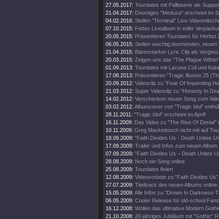
27.05.2017:
Tourdates mit Pallbearer als Suppor
21.04.2017:
Doomiges "Medusa" erscheint im 
04.02.2016:
Stellen "Terminal" Live-Videomitschni
07.10.2015:
Fettes Livealbum in edler Verpacku
20.05.2015:
Präsentieren Tourdates für Herbst 
06.05.2015:
Stellen wuchtig doomenden, neuen V
21.04.2015:
Bärenstarker Lyric Clip als Vorge
20.03.2015:
Zeigen uns das "The Plague Within"
01.09.2013:
Tourdates mit Lacuna Coil und Kata
17.08.2013:
Präsentieren "Tragic Illusion 25 (Th
20.09.2012:
Videoclip zu "Fear Of Impending Hel
21.03.2012:
Super Videoclip zu "Honesty In Dea
14.02.2012:
Verschenken neuen Song zum Valen
03.02.2012:
Albumcover von "Tragic Idol" enthüll
28.11.2011:
"Tragic Idol" erscheint im April!
16.11.2009:
Das Video zu "The Rise Of Denial" i
10.11.2009:
Greg Mackintosch nicht mit auf Tou
18.09.2009:
"Faith Divides Us - Death Unites U
17.09.2009:
Trailer und Infos zum neuen Album.
07.09.2009:
"Faith Divides Us – Death Unites Us
28.08.2009:
Noch ein Song online
25.08.2009:
Tourdates fixiert
12.08.2009:
Videovorbote zu "Faith Divides Us"
27.07.2009:
Titeltrack des neuen Albums online.
15.05.2009:
Alle Infos zu "Drown In Darkness-
06.05.2009:
Cooler Release für old-school Fans
16.12.2008:
Wollen das ultimative Modern Goth
21.10.2008:
20-jähriges Jubiläum mit "Gothic" R