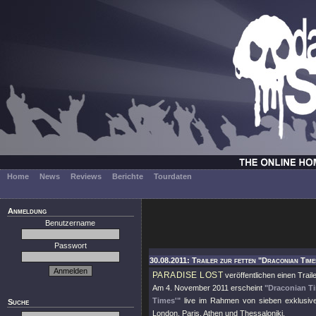
Home
News
Reviews
Berichte
Tourdaten
Anmeldung
Benutzername
Passwort
30.08.2011: Trailer zur fetten "Draconian Tim
PARADISE LOST
veröffentlichen einen Trai
Am 4. November 2011 erscheint
"Draconian T
Times'"
live im Rahmen von sieben exklusive
Suche
London, Paris, Athen und Thessaloniki.