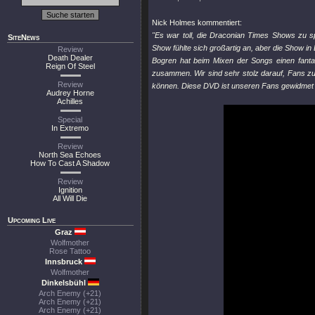
Nick Holmes kommentiert:
"Es war toll, die Draconian Times Shows zu sp
SiteNews
Show fühlte sich großartig an, aber die Show i
Review
Death Dealer
Bogren hat beim Mixen der Songs einen fant
Reign Of Steel
zusammen. Wir sind sehr stolz darauf, Fans zu
Review
können. Diese DVD ist unseren Fans gewidmet u
Audrey Horne
Achilles
Special
In Extremo
Review
North Sea Echoes
How To Cast A Shadow
Review
Ignition
All Will Die
Upcoming Live
Graz
Wolfmother
Rose Tattoo
Innsbruck
Wolfmother
Dinkelsbühl
Arch Enemy (+21)
Arch Enemy (+21)
Arch Enemy (+21)