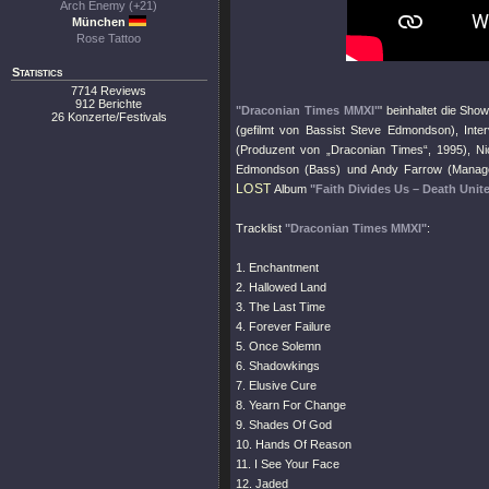
Arch Enemy (+21)
München
Rose Tattoo
Statistics
7714 Reviews
912 Berichte
"Draconian Times MMXI"
' beinhaltet die Sh
26 Konzerte/Festivals
(gefilmt von Bassist Steve Edmondson), Inte
(Produzent von „Draconian Times“, 1995), Ni
Edmondson (Bass) und Andy Farrow (Manage
LOST
Album
"Faith Divides Us – Death Unit
Tracklist
"Draconian Times MMXI"
:
1. Enchantment
2. Hallowed Land
3. The Last Time
4. Forever Failure
5. Once Solemn
6. Shadowkings
7. Elusive Cure
8. Yearn For Change
9. Shades Of God
10. Hands Of Reason
11. I See Your Face
12. Jaded