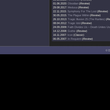
01.06.2020:
Obsidian
(
Review
)
29.08.2017:
Medusa
(
Review
)
22.11.2015:
Symphony For The Lost
(
Review
)
30.05.2015:
The Plague Within
(
Review
)
26.10.2013:
Tragic Illusion 25 (The Rarities)
(
Re
08.04.2012:
Tragic Idol
(
Review
)
24.09.2009:
Faith Divides Us – Death Unites Us
14.12.2008:
Gothic
(
Review
)
16.11.2007:
Icon
(
Classic
)
06.05.2007:
In Requiem
(
Review
)
© D