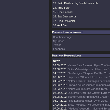
13. Faith Divides Us, Death Unites Us
14. True Belief
15. One Second
16. Say Just Words
17. Rise Of Denial
18. As I Die
Paradise Lost im Internet
Bandhomepage
MySpace
Twitter
Facebook
Mehr von Paradise Lost
News
26.09.2025:
Klasse "Lay A Wreath Upon The Wor
17.08.2025:
Dritte Videosinlge zum Album des 
14.07.2025:
Großartiges "Serpent On The Cros
07.06.2025:
Superbes "Silence Like The Grave"
24.04.2020:
Netter Trailer zu Anfängen der Ban
20.03.2020:
Starkes neues Video zum neuen A
13.03.2020:
Neues Album steht vor den Toren
02.09.2017:
Düsteres "Until The Grave" Lyric-V
04.08.2017:
Starker Clip zu "Blood And Chaos"
08.07.2017:
"The Longest Winter" Lyric-Video.
27.06.2017:
Erste "Medusa"-Hörprobe und Track
07.06.2017:
"Medusa"-Artworkt, Infos und Toru