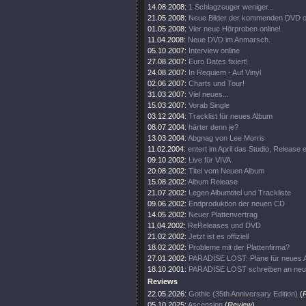
14.08.2008:
1 Schlagzeuger weniger...
21.05.2008:
Neue Bilder der kommenden DVD on
01.05.2008:
Vier neue Hörproben online!
11.04.2008:
Neue DVD im Anmarsch.
05.10.2007:
Interview online
27.08.2007:
Euro Dates fixiert!
24.08.2007:
In Requiem - Auf Vinyl
02.06.2007:
Charts und Tour!
31.03.2007:
Viel neues...
15.03.2007:
Vorab Single
03.12.2004:
Tracklist für neues Album
08.07.2004:
härter denn je?
13.03.2004:
Abgnag von Lee Morris
11.02.2004:
entert im April das Studio, Release
09.10.2002:
Live für VIVA
20.08.2002:
Titel vom Neuen Album
15.08.2002:
Album Release
21.07.2002:
Legen Albumtitel und Trackliste
09.06.2002:
Endproduktion der neuen CD
14.05.2002:
Neuer Plattenvertrag
11.04.2002:
ReReleases und DVD
21.02.2002:
Jetzt ist es offiziell
18.02.2002:
Probleme mit der Plattenfirma?
27.01.2002:
PARADISE LOST: Pläne für neues 
18.10.2001:
PARADISE LOST schreiben an ne
Reviews
22.05.2026:
Gothic (35th Anniversary Edition)
(
05.10.2025:
Ascension
(
Review
)