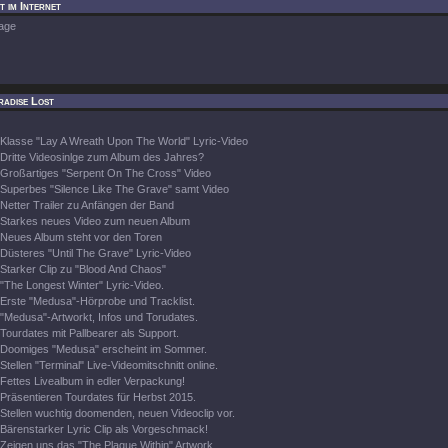
t im Internet
age
radise Lost
Klasse "Lay A Wreath Upon The World" Lyric-Video
Dritte Videosinlge zum Album des Jahres?
Großartiges "Serpent On The Cross" Video
Superbes "Silence Like The Grave" samt Video
Netter Trailer zu Anfängen der Band
Starkes neues Video zum neuen Album
Neues Album steht vor den Toren
Düsteres "Until The Grave" Lyric-Video
Starker Clip zu "Blood And Chaos"
"The Longest Winter" Lyric-Video.
Erste "Medusa"-Hörprobe und Tracklist.
"Medusa"-Artworkt, Infos und Torudates.
Tourdates mit Pallbearer als Support.
Doomiges "Medusa" erscheint im Sommer.
Stellen "Terminal" Live-Videomitschnitt online.
Fettes Livealbum in edler Verpackung!
Präsentieren Tourdates für Herbst 2015.
Stellen wuchtig doomenden, neuen Videoclip vor.
Bärenstarker Lyric Clip als Vorgeschmack!
Zeigen uns das "The Plague Within" Artwork.