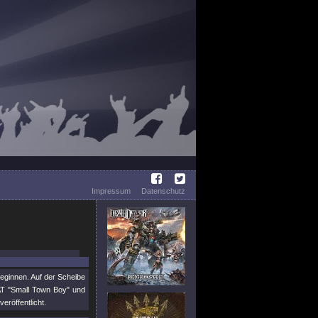
Impressum
Datenschutz
ginnen. Auf der Scheibe
AT "Small Town Boy" und
röffentlicht.