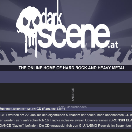
Kein Bild vorhanden.
Endproduktion der neuen CD (Paradise Lost)
ST werden am 22. Juni mit den eigentlichen Aufnahem der neuen, noch unbenannten CD be
er werden sich wahrscheinlich 16 Tracks inclusive zweier Coverversionen (BRONSKI BE
NCE "Xavier") befinden. Die CD voraussichtlich von G.U.N./BMG Records im September ve