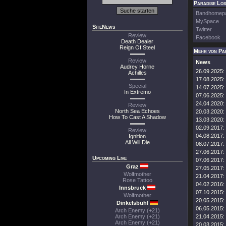
Paradise Los
Bandhomep
MySpace
SiteNews
Twitter
Review
Facebook
Death Dealer
Reign Of Steel
Mehr von Pa
Review
News
Audrey Horne
26.09.2025:
Achilles
17.08.2025:
Special
14.07.2025:
In Extremo
07.06.2025:
24.04.2020:
Review
North Sea Echoes
20.03.2020:
How To Cast A Shadow
13.03.2020:
02.09.2017:
Review
04.08.2017:
Ignition
All Will Die
08.07.2017:
27.06.2017:
Upcoming Live
07.06.2017:
Graz
27.05.2017:
Wolfmother
21.04.2017:
Rose Tattoo
04.02.2016:
Innsbruck
07.10.2015:
Wolfmother
20.05.2015:
Dinkelsbühl
06.05.2015:
Arch Enemy (+21)
Arch Enemy (+21)
21.04.2015:
Arch Enemy (+21)
20.03.2015: