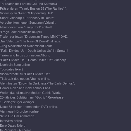
Tourdates mit Lacuna Coil und Katatonia.
Präsentieren "Tragic Illusion 25 (The Rarities)".
Videoclip zu "Fear Of Impending Hell".
Super Videoclip zu "Honesty In Death"
Verschenken neuen Song zum Valentin.
Albumcover von "Tragic Idol" enthüllt.
"Tragic Idol" erscheint im April!
Trailer zur fetten "Draconian Times MMXI" DVD.
Das Video zu "The Rise Of Denial" ist raus.
Greg Mackintosch nicht mit auf Tour!
"Faith Divides Us - Death Unites Us" im Stream!
Trailer und Infos zum neuen Album.
"Faith Divides Us – Death Unites Us" Videoclip.
Noch ein Song online
Tourdates fixiert
Videovorbote zu "Faith Divides Us".
Titeltrack des neuen Albums online.
Alle Infos zu "Drown In Darkness-The Early Demos".
Cooler Release für old-school Fans.
Wollen das ultimative Modern Gothic Werk.
20-jähriges Jubiläum mit "Gothic" Re-release.
1 Schlagzeuger weniger...
Neue Bilder der kommenden DVD online.
Vier neue Hörproben online!
Neue DVD im Anmarsch.
Interview online
Euro Dates fixiert!
In Requiem - Auf Vinyl