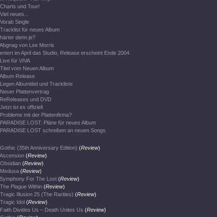
Charts und Tour!
Viel neues...
Vorab Single
Tracklist für neues Album
härter denn je?
Abgnag von Lee Morris
entert im April das Studio, Release erscheint Ende 2004
Live für VIVA
Titel vom Neuen Album
Album Release
Legen Albumtitel und Trackliste
Neuer Plattenvertrag
ReReleases und DVD
Jetzt ist es offiziell
Probleme mit der Plattenfirma?
PARADISE LOST: Pläne für neues Album
PARADISE LOST schreiben an neuen Songs
Gothic (35th Anniversary Edition)
(
Review
)
Ascension
(
Review
)
Obsidian
(
Review
)
Medusa
(
Review
)
Symphony For The Lost
(
Review
)
The Plague Within
(
Review
)
Tragic Illusion 25 (The Rarities)
(
Review
)
Tragic Idol
(
Review
)
Faith Divides Us – Death Unites Us
(
Review
)