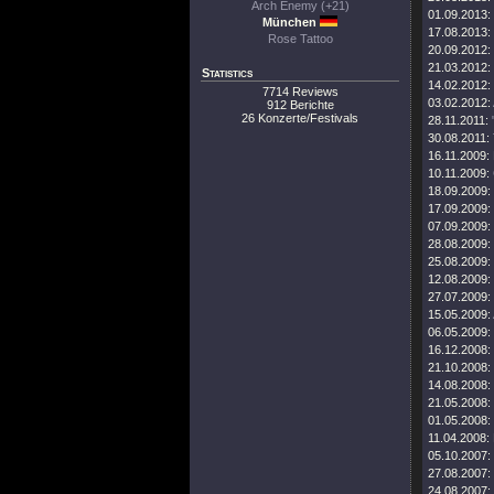
Arch Enemy (+21)
01.09.2013:
München
17.08.2013:
Rose Tattoo
20.09.2012:
21.03.2012:
Statistics
14.02.2012:
7714 Reviews
03.02.2012:
912 Berichte
26 Konzerte/Festivals
28.11.2011:
30.08.2011:
16.11.2009:
10.11.2009:
18.09.2009:
17.09.2009:
07.09.2009:
28.08.2009:
25.08.2009:
12.08.2009:
27.07.2009:
15.05.2009:
06.05.2009:
16.12.2008:
21.10.2008:
14.08.2008:
21.05.2008:
01.05.2008:
11.04.2008:
05.10.2007:
27.08.2007:
24.08.2007: