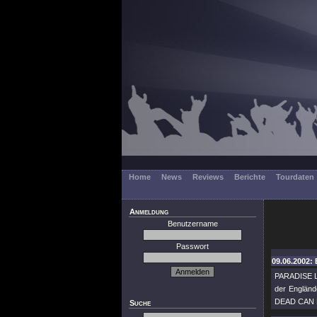
Home
News
Reviews
Berichte
Tourdaten
Anmeldung
Benutzername
Passwort
09.06.2002: 
PARADISE LO
der Engländ
DEAD CAN DA
Suche