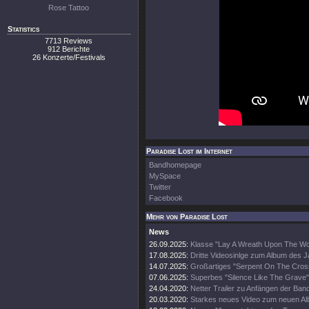
Rose Tattoo
Statistics
7713 Reviews
912 Berichte
26 Konzerte/Festivals
Paradise Lost im Internet
Bandhomepage
MySpace
Twitter
Facebook
Mehr von Paradise Lost
News
26.09.2025:
Klasse "Lay A Wreath Upon The Wor
17.08.2025:
Dritte Videosinlge zum Album des 
14.07.2025:
Großartiges "Serpent On The Cros
07.06.2025:
Superbes "Silence Like The Grave"
24.04.2020:
Netter Trailer zu Anfängen der Ban
20.03.2020:
Starkes neues Video zum neuen A