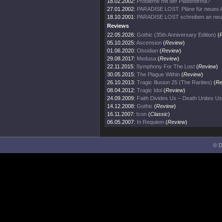
18.02.2002:
Probleme mit der Plattenfirma?
27.01.2002:
PARADISE LOST: Pläne für neues 
18.10.2001:
PARADISE LOST schreiben an ne
Reviews
22.05.2026:
Gothic (35th Anniversary Edition)
(
05.10.2025:
Ascension
(
Review
)
01.06.2020:
Obsidian
(
Review
)
29.08.2017:
Medusa
(
Review
)
22.11.2015:
Symphony For The Lost
(
Review
)
30.05.2015:
The Plague Within
(
Review
)
26.10.2013:
Tragic Illusion 25 (The Rarities)
(
Re
08.04.2012:
Tragic Idol
(
Review
)
24.09.2009:
Faith Divides Us – Death Unites Us
14.12.2008:
Gothic
(
Review
)
16.11.2007:
Icon
(
Classic
)
06.05.2007:
In Requiem
(
Review
)
© D