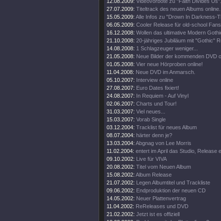
12.08.2009:
Videovorbote zu "Faith Divides Us"
27.07.2009:
Titeltrack des neuen Albums online.
15.05.2009:
Alle Infos zu "Drown In Darkness-
06.05.2009:
Cooler Release für old-school Fans
16.12.2008:
Wollen das ultimative Modern Goth
21.10.2008:
20-jähriges Jubiläum mit "Gothic" R
14.08.2008:
1 Schlagzeuger weniger...
21.05.2008:
Neue Bilder der kommenden DVD on
01.05.2008:
Vier neue Hörproben online!
11.04.2008:
Neue DVD im Anmarsch.
05.10.2007:
Interview online
27.08.2007:
Euro Dates fixiert!
24.08.2007:
In Requiem - Auf Vinyl
02.06.2007:
Charts und Tour!
31.03.2007:
Viel neues...
15.03.2007:
Vorab Single
03.12.2004:
Tracklist für neues Album
08.07.2004:
härter denn je?
13.03.2004:
Abgnag von Lee Morris
11.02.2004:
entert im April das Studio, Release
09.10.2002:
Live für VIVA
20.08.2002:
Titel vom Neuen Album
15.08.2002:
Album Release
21.07.2002:
Legen Albumtitel und Trackliste
09.06.2002:
Endproduktion der neuen CD
14.05.2002:
Neuer Plattenvertrag
11.04.2002:
ReReleases und DVD
21.02.2002:
Jetzt ist es offiziell