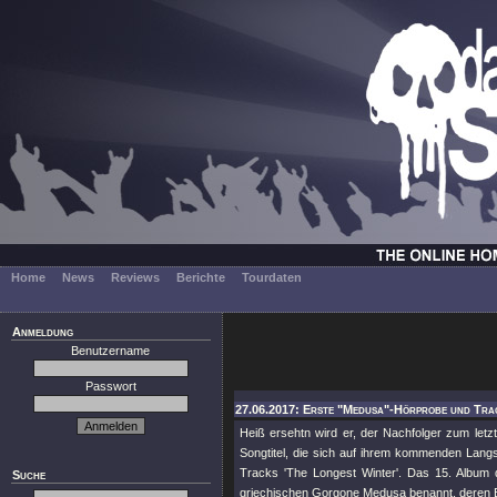
Home
News
Reviews
Berichte
Tourdaten
Anmeldung
Benutzername
Passwort
27.06.2017: Erste "Medusa"-Hörprobe und Track
Heiß ersehtn wird er, der Nachfolger zum let
Songtitel, die sich auf ihrem kommenden Lang
Tracks 'The Longest Winter'. Das 15. Album 
Suche
griechischen Gorgone Medusa benannt, deren Bl