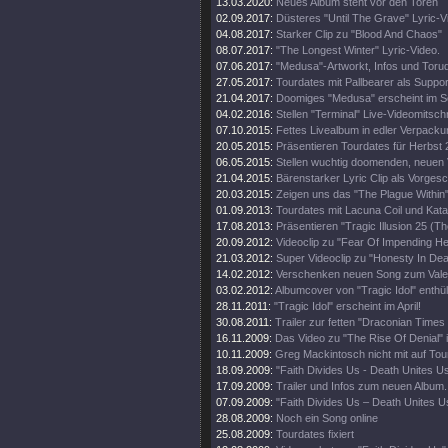
13.03.2020:
Neues Album steht vor den Toren
02.09.2017:
Düsteres "Until The Grave" Lyric-V
04.08.2017:
Starker Clip zu "Blood And Chaos"
08.07.2017:
"The Longest Winter" Lyric-Video.
07.06.2017:
"Medusa"-Artworkt, Infos und Toru
27.05.2017:
Tourdates mit Pallbearer als Suppor
21.04.2017:
Doomiges "Medusa" erscheint im 
04.02.2016:
Stellen "Terminal" Live-Videomitschni
07.10.2015:
Fettes Livealbum in edler Verpacku
20.05.2015:
Präsentieren Tourdates für Herbst 
06.05.2015:
Stellen wuchtig doomenden, neuen V
21.04.2015:
Bärenstarker Lyric Clip als Vorge
20.03.2015:
Zeigen uns das "The Plague Within"
01.09.2013:
Tourdates mit Lacuna Coil und Kata
17.08.2013:
Präsentieren "Tragic Illusion 25 (Th
20.09.2012:
Videoclip zu "Fear Of Impending Hel
21.03.2012:
Super Videoclip zu "Honesty In Dea
14.02.2012:
Verschenken neuen Song zum Valen
03.02.2012:
Albumcover von "Tragic Idol" enthüll
28.11.2011:
"Tragic Idol" erscheint im April!
30.08.2011:
Trailer zur fetten "Draconian Time
16.11.2009:
Das Video zu "The Rise Of Denial" i
10.11.2009:
Greg Mackintosch nicht mit auf Tou
18.09.2009:
"Faith Divides Us - Death Unites U
17.09.2009:
Trailer und Infos zum neuen Album.
07.09.2009:
"Faith Divides Us – Death Unites Us
28.08.2009:
Noch ein Song online
25.08.2009:
Tourdates fixiert