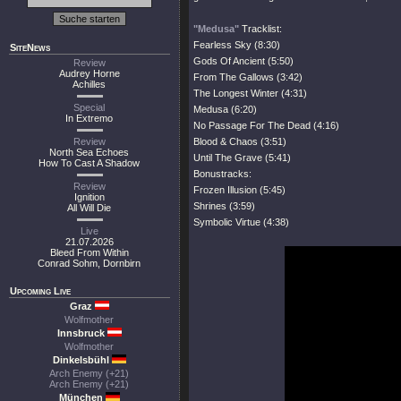
"Medusa"
Tracklist:
Fearless Sky (8:30)
SiteNews
Gods Of Ancient (5:50)
Review
Audrey Horne
From The Gallows (3:42)
Achilles
The Longest Winter (4:31)
Special
Medusa (6:20)
In Extremo
No Passage For The Dead (4:16)
Review
Blood & Chaos (3:51)
North Sea Echoes
Until The Grave (5:41)
How To Cast A Shadow
Bonustracks:
Review
Frozen Illusion (5:45)
Ignition
Shrines (3:59)
All Will Die
Symbolic Virtue (4:38)
Live
21.07.2026
Bleed From Within
Conrad Sohm, Dornbirn
Upcoming Live
Graz
Wolfmother
Innsbruck
Wolfmother
Dinkelsbühl
Arch Enemy (+21)
Arch Enemy (+21)
München