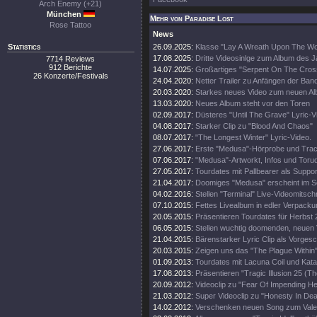
Arch Enemy (+21)
München
Mehr von Paradise Lost
Rose Tattoo
News
Statistics
26.09.2025:
Klasse "Lay A Wreath Upon The Wor
17.08.2025:
Dritte Videosinlge zum Album des 
7714 Reviews
912 Berichte
14.07.2025:
Großartiges "Serpent On The Cros
26 Konzerte/Festivals
24.04.2020:
Netter Trailer zu Anfängen der Ban
20.03.2020:
Starkes neues Video zum neuen A
13.03.2020:
Neues Album steht vor den Toren
02.09.2017:
Düsteres "Until The Grave" Lyric-V
04.08.2017:
Starker Clip zu "Blood And Chaos"
08.07.2017:
"The Longest Winter" Lyric-Video.
27.06.2017:
Erste "Medusa"-Hörprobe und Track
07.06.2017:
"Medusa"-Artworkt, Infos und Toru
27.05.2017:
Tourdates mit Pallbearer als Suppor
21.04.2017:
Doomiges "Medusa" erscheint im 
04.02.2016:
Stellen "Terminal" Live-Videomitschni
07.10.2015:
Fettes Livealbum in edler Verpacku
20.05.2015:
Präsentieren Tourdates für Herbst 
06.05.2015:
Stellen wuchtig doomenden, neuen V
21.04.2015:
Bärenstarker Lyric Clip als Vorge
20.03.2015:
Zeigen uns das "The Plague Within"
01.09.2013:
Tourdates mit Lacuna Coil und Kata
17.08.2013:
Präsentieren "Tragic Illusion 25 (Th
20.09.2012:
Videoclip zu "Fear Of Impending Hel
21.03.2012:
Super Videoclip zu "Honesty In Dea
14.02.2012:
Verschenken neuen Song zum Valen