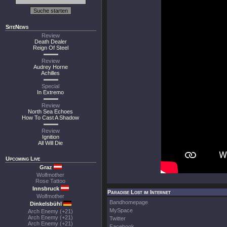
SiteNews
Review
Death Dealer
Reign Of Steel
Review
Audrey Horne
Achilles
Special
In Extremo
Review
North Sea Echoes
How To Cast A Shadow
Review
Ignition
All Will Die
Upcoming Live
Graz
Wolfmother
Rose Tattoo
Innsbruck
Paradise Lost im Internet
Wolfmother
Bandhomepage
Dinkelsbühl
MySpace
Arch Enemy (+21)
Arch Enemy (+21)
Twitter
Arch Enemy (+21)
Facebook