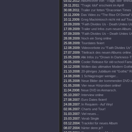
03.02.2012:
Albumcover von "Tragic Idol" enthüll
28.11.2011:
"Tragic Idol" erscheint im April!
30.08.2011:
Trailer zur fetten "Draconian Time
16.11.2009:
Das Video zu "The Rise Of Denial" i
10.11.2009:
Greg Mackintosch nicht mit auf Tou
18.09.2009:
"Faith Divides Us - Death Unites U
17.09.2009:
Trailer und Infos zum neuen Album.
07.09.2009:
"Faith Divides Us – Death Unites Us
28.08.2009:
Noch ein Song online
25.08.2009:
Tourdates fixiert
12.08.2009:
Videovorbote zu "Faith Divides Us"
27.07.2009:
Titeltrack des neuen Albums online.
15.05.2009:
Alle Infos zu "Drown In Darkness-
06.05.2009:
Cooler Release für old-school Fans
16.12.2008:
Wollen das ultimative Modern Goth
21.10.2008:
20-jähriges Jubiläum mit "Gothic" R
14.08.2008:
1 Schlagzeuger weniger...
21.05.2008:
Neue Bilder der kommenden DVD on
01.05.2008:
Vier neue Hörproben online!
11.04.2008:
Neue DVD im Anmarsch.
05.10.2007:
Interview online
27.08.2007:
Euro Dates fixiert!
24.08.2007:
In Requiem - Auf Vinyl
02.06.2007:
Charts und Tour!
31.03.2007:
Viel neues...
15.03.2007:
Vorab Single
03.12.2004:
Tracklist für neues Album
08.07.2004:
härter denn je?