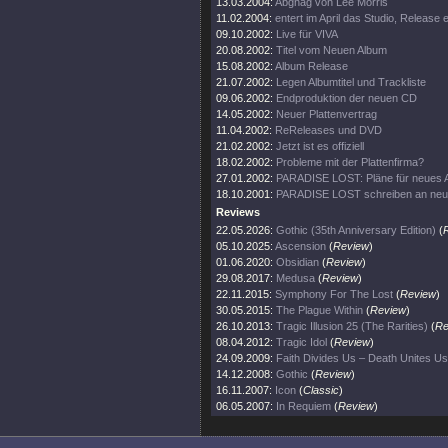
13.03.2004:
Abgnag von Lee Morris
11.02.2004:
entert im April das Studio, Release
09.10.2002:
Live für VIVA
20.08.2002:
Titel vom Neuen Album
15.08.2002:
Album Release
21.07.2002:
Legen Albumtitel und Trackliste
09.06.2002:
Endproduktion der neuen CD
14.05.2002:
Neuer Plattenvertrag
11.04.2002:
ReReleases und DVD
21.02.2002:
Jetzt ist es offiziell
18.02.2002:
Probleme mit der Plattenfirma?
27.01.2002:
PARADISE LOST: Pläne für neues 
18.10.2001:
PARADISE LOST schreiben an ne
Reviews
22.05.2026:
Gothic (35th Anniversary Edition)
(
05.10.2025:
Ascension
(
Review
)
01.06.2020:
Obsidian
(
Review
)
29.08.2017:
Medusa
(
Review
)
22.11.2015:
Symphony For The Lost
(
Review
)
30.05.2015:
The Plague Within
(
Review
)
26.10.2013:
Tragic Illusion 25 (The Rarities)
(
Re
08.04.2012:
Tragic Idol
(
Review
)
24.09.2009:
Faith Divides Us – Death Unites Us
14.12.2008:
Gothic
(
Review
)
16.11.2007:
Icon
(
Classic
)
06.05.2007:
In Requiem
(
Review
)