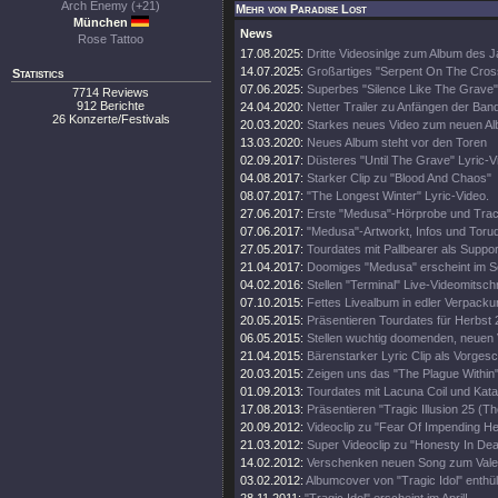
Arch Enemy (+21)
Mehr von Paradise Lost
München
News
Rose Tattoo
17.08.2025:
Dritte Videosinlge zum Album des 
14.07.2025:
Großartiges "Serpent On The Cros
Statistics
07.06.2025:
Superbes "Silence Like The Grave"
7714 Reviews
912 Berichte
24.04.2020:
Netter Trailer zu Anfängen der Ban
26 Konzerte/Festivals
20.03.2020:
Starkes neues Video zum neuen A
13.03.2020:
Neues Album steht vor den Toren
02.09.2017:
Düsteres "Until The Grave" Lyric-V
04.08.2017:
Starker Clip zu "Blood And Chaos"
08.07.2017:
"The Longest Winter" Lyric-Video.
27.06.2017:
Erste "Medusa"-Hörprobe und Track
07.06.2017:
"Medusa"-Artworkt, Infos und Toru
27.05.2017:
Tourdates mit Pallbearer als Suppor
21.04.2017:
Doomiges "Medusa" erscheint im 
04.02.2016:
Stellen "Terminal" Live-Videomitschni
07.10.2015:
Fettes Livealbum in edler Verpacku
20.05.2015:
Präsentieren Tourdates für Herbst 
06.05.2015:
Stellen wuchtig doomenden, neuen V
21.04.2015:
Bärenstarker Lyric Clip als Vorge
20.03.2015:
Zeigen uns das "The Plague Within"
01.09.2013:
Tourdates mit Lacuna Coil und Kata
17.08.2013:
Präsentieren "Tragic Illusion 25 (Th
20.09.2012:
Videoclip zu "Fear Of Impending Hel
21.03.2012:
Super Videoclip zu "Honesty In Dea
14.02.2012:
Verschenken neuen Song zum Valen
03.02.2012:
Albumcover von "Tragic Idol" enthüll