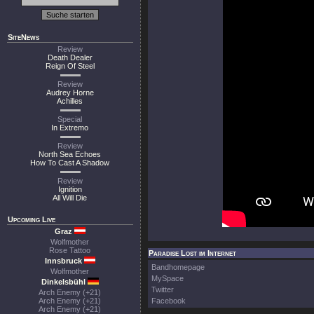
SiteNews
Review
Death Dealer
Reign Of Steel
Review
Audrey Horne
Achilles
Special
In Extremo
Review
North Sea Echoes
How To Cast A Shadow
Review
Ignition
All Will Die
Upcoming Live
Graz
Wolfmother
Rose Tattoo
Paradise Lost im Internet
Innsbruck
Bandhomepage
Wolfmother
MySpace
Dinkelsbühl
Twitter
Arch Enemy (+21)
Arch Enemy (+21)
Facebook
Arch Enemy (+21)