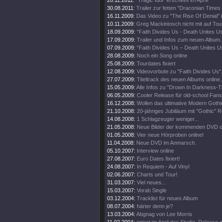
28.11.2011:
"Tragic Idol" erscheint im April!
30.08.2011:
Trailer zur fetten "Draconian Time
16.11.2009:
Das Video zu "The Rise Of Denial" i
10.11.2009:
Greg Mackintosch nicht mit auf Tou
18.09.2009:
"Faith Divides Us - Death Unites U
17.09.2009:
Trailer und Infos zum neuen Album.
07.09.2009:
"Faith Divides Us – Death Unites Us
28.08.2009:
Noch ein Song online
25.08.2009:
Tourdates fixiert
12.08.2009:
Videovorbote zu "Faith Divides Us"
27.07.2009:
Titeltrack des neuen Albums online.
15.05.2009:
Alle Infos zu "Drown In Darkness-
06.05.2009:
Cooler Release für old-school Fans
16.12.2008:
Wollen das ultimative Modern Goth
21.10.2008:
20-jähriges Jubiläum mit "Gothic" R
14.08.2008:
1 Schlagzeuger weniger...
21.05.2008:
Neue Bilder der kommenden DVD on
01.05.2008:
Vier neue Hörproben online!
11.04.2008:
Neue DVD im Anmarsch.
05.10.2007:
Interview online
27.08.2007:
Euro Dates fixiert!
24.08.2007:
In Requiem - Auf Vinyl
02.06.2007:
Charts und Tour!
31.03.2007:
Viel neues...
15.03.2007:
Vorab Single
03.12.2004:
Tracklist für neues Album
08.07.2004:
härter denn je?
13.03.2004:
Abgnag von Lee Morris