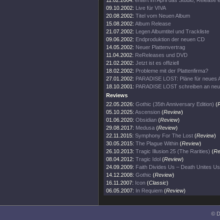
11.02.2004:
entert im April das Studio, Release
09.10.2002:
Live für VIVA
20.08.2002:
Titel vom Neuen Album
15.08.2002:
Album Release
21.07.2002:
Legen Albumtitel und Trackliste
09.06.2002:
Endproduktion der neuen CD
14.05.2002:
Neuer Plattenvertrag
11.04.2002:
ReReleases und DVD
21.02.2002:
Jetzt ist es offiziell
18.02.2002:
Probleme mit der Plattenfirma?
27.01.2002:
PARADISE LOST: Pläne für neues 
18.10.2001:
PARADISE LOST schreiben an ne
Reviews
22.05.2026:
Gothic (35th Anniversary Edition)
(
05.10.2025:
Ascension
(
Review
)
01.06.2020:
Obsidian
(
Review
)
29.08.2017:
Medusa
(
Review
)
22.11.2015:
Symphony For The Lost
(
Review
)
30.05.2015:
The Plague Within
(
Review
)
26.10.2013:
Tragic Illusion 25 (The Rarities)
(
Re
08.04.2012:
Tragic Idol
(
Review
)
24.09.2009:
Faith Divides Us – Death Unites Us
14.12.2008:
Gothic
(
Review
)
16.11.2007:
Icon
(
Classic
)
06.05.2007:
In Requiem
(
Review
)
© D