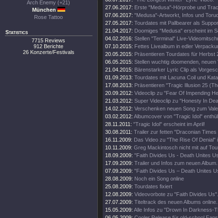
Arch Enemy (+21)
27.06.2017:
Erste "Medusa"-Hörprobe und Track
München
07.06.2017:
"Medusa"-Artworkt, Infos und Toru
Rose Tattoo
27.05.2017:
Tourdates mit Pallbearer als Suppor
21.04.2017:
Doomiges "Medusa" erscheint im 
Statistics
04.02.2016:
Stellen "Terminal" Live-Videomitschni
7715 Reviews
912 Berichte
07.10.2015:
Fettes Livealbum in edler Verpacku
26 Konzerte/Festivals
20.05.2015:
Präsentieren Tourdates für Herbst 
06.05.2015:
Stellen wuchtig doomenden, neuen V
21.04.2015:
Bärenstarker Lyric Clip als Vorge
01.09.2013:
Tourdates mit Lacuna Coil und Kata
17.08.2013:
Präsentieren "Tragic Illusion 25 (Th
20.09.2012:
Videoclip zu "Fear Of Impending Hel
21.03.2012:
Super Videoclip zu "Honesty In Dea
14.02.2012:
Verschenken neuen Song zum Valen
03.02.2012:
Albumcover von "Tragic Idol" enthüll
28.11.2011:
"Tragic Idol" erscheint im April!
30.08.2011:
Trailer zur fetten "Draconian Time
16.11.2009:
Das Video zu "The Rise Of Denial" i
10.11.2009:
Greg Mackintosch nicht mit auf Tou
18.09.2009:
"Faith Divides Us - Death Unites U
17.09.2009:
Trailer und Infos zum neuen Album.
07.09.2009:
"Faith Divides Us – Death Unites Us
28.08.2009:
Noch ein Song online
25.08.2009:
Tourdates fixiert
12.08.2009:
Videovorbote zu "Faith Divides Us"
27.07.2009:
Titeltrack des neuen Albums online.
15.05.2009:
Alle Infos zu "Drown In Darkness-
06.05.2009:
Cooler Release für old-school Fans