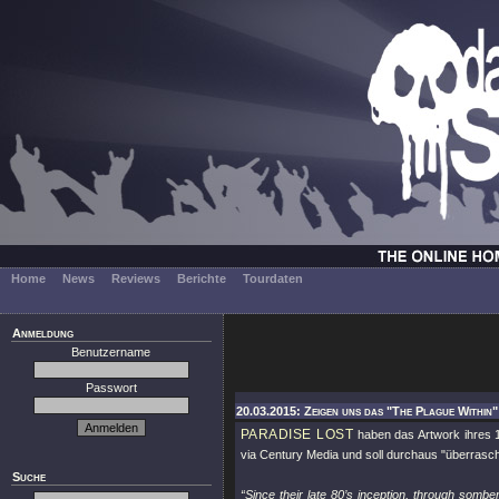
Home
News
Reviews
Berichte
Tourdaten
Anmeldung
Benutzername
Passwort
20.03.2015: Zeigen uns das "The Plague Within
PARADISE LOST
haben das Artwork ihres 
via Century Media und soll durchaus "überrasch
Suche
“Since their late 80’s inception, through sombe