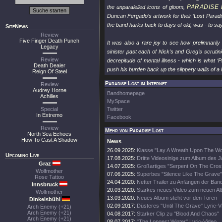
PARADISE 
the unparalelled icons of gloom,
Duncan Fergado’s artwork for their ‘Lost Paradi
the band harks back to days of old, was - to say 
SiteNews
Review
Five Finger Death Punch
It was also a rare joy to see how prelimnaril
Legacy
sinister past each of Nick’s and Greg’s scrutin
Review
decrepitude of mental illness - which is what ‘
Death Dealer
push his burden back up the slippery walls of a l
Reign Of Steel
Paradise Lost im Internet
Review
Audrey Horne
Bandhomepage
Achilles
MySpace
Special
Twitter
In Extremo
Facebook
Review
Mehr von Paradise Lost
North Sea Echoes
How To Cast A Shadow
News
26.09.2025:
Klasse "Lay A Wreath Upon The Wor
Upcoming Live
17.08.2025:
Dritte Videosinlge zum Album des 
Graz
14.07.2025:
Großartiges "Serpent On The Cros
Wolfmother
07.06.2025:
Superbes "Silence Like The Grave"
Rose Tattoo
24.04.2020:
Netter Trailer zu Anfängen der Ban
Innsbruck
20.03.2020:
Starkes neues Video zum neuen A
Wolfmother
13.03.2020:
Neues Album steht vor den Toren
Dinkelsbühl
02.09.2017:
Düsteres "Until The Grave" Lyric-V
Arch Enemy (+21)
Arch Enemy (+21)
04.08.2017:
Starker Clip zu "Blood And Chaos"
Arch Enemy (+21)
08.07.2017:
"The Longest Winter" Lyric-Video.