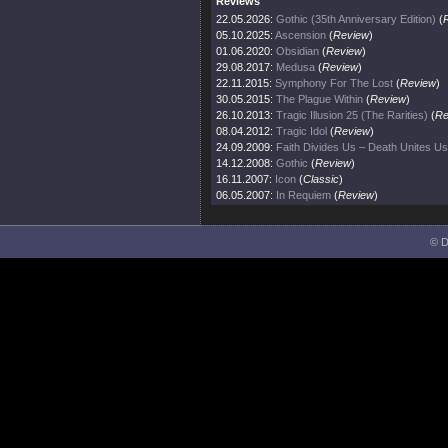
Reviews
22.05.2026:
Gothic (35th Anniversary Edition)
(
05.10.2025:
Ascension
(
Review
)
01.06.2020:
Obsidian
(
Review
)
29.08.2017:
Medusa
(
Review
)
22.11.2015:
Symphony For The Lost
(
Review
)
30.05.2015:
The Plague Within
(
Review
)
26.10.2013:
Tragic Illusion 25 (The Rarities)
(
Re
08.04.2012:
Tragic Idol
(
Review
)
24.09.2009:
Faith Divides Us – Death Unites Us
14.12.2008:
Gothic
(
Review
)
16.11.2007:
Icon
(
Classic
)
06.05.2007:
In Requiem
(
Review
)
© D