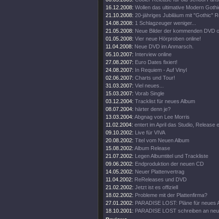
16.12.2008:
Wollen das ultimative Modern Goth
21.10.2008:
20-jähriges Jubiläum mit "Gothic" R
14.08.2008:
1 Schlagzeuger weniger...
21.05.2008:
Neue Bilder der kommenden DVD on
01.05.2008:
Vier neue Hörproben online!
11.04.2008:
Neue DVD im Anmarsch.
05.10.2007:
Interview online
27.08.2007:
Euro Dates fixiert!
24.08.2007:
In Requiem - Auf Vinyl
02.06.2007:
Charts und Tour!
31.03.2007:
Viel neues...
15.03.2007:
Vorab Single
03.12.2004:
Tracklist für neues Album
08.07.2004:
härter denn je?
13.03.2004:
Abgnag von Lee Morris
11.02.2004:
entert im April das Studio, Release
09.10.2002:
Live für VIVA
20.08.2002:
Titel vom Neuen Album
15.08.2002:
Album Release
21.07.2002:
Legen Albumtitel und Trackliste
09.06.2002:
Endproduktion der neuen CD
14.05.2002:
Neuer Plattenvertrag
11.04.2002:
ReReleases und DVD
21.02.2002:
Jetzt ist es offiziell
18.02.2002:
Probleme mit der Plattenfirma?
27.01.2002:
PARADISE LOST: Pläne für neues 
18.10.2001:
PARADISE LOST schreiben an ne