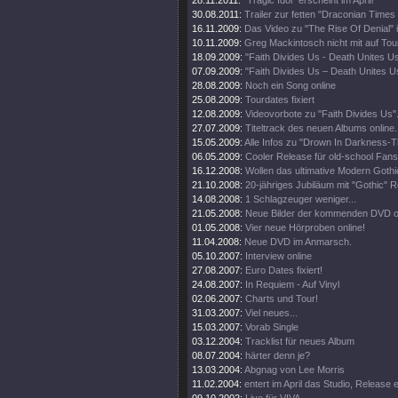
28.11.2011:
"Tragic Idol" erscheint im April!
30.08.2011:
Trailer zur fetten "Draconian Time
16.11.2009:
Das Video zu "The Rise Of Denial" i
10.11.2009:
Greg Mackintosch nicht mit auf Tou
18.09.2009:
"Faith Divides Us - Death Unites U
07.09.2009:
"Faith Divides Us – Death Unites Us
28.08.2009:
Noch ein Song online
25.08.2009:
Tourdates fixiert
12.08.2009:
Videovorbote zu "Faith Divides Us"
27.07.2009:
Titeltrack des neuen Albums online.
15.05.2009:
Alle Infos zu "Drown In Darkness-
06.05.2009:
Cooler Release für old-school Fans
16.12.2008:
Wollen das ultimative Modern Goth
21.10.2008:
20-jähriges Jubiläum mit "Gothic" R
14.08.2008:
1 Schlagzeuger weniger...
21.05.2008:
Neue Bilder der kommenden DVD on
01.05.2008:
Vier neue Hörproben online!
11.04.2008:
Neue DVD im Anmarsch.
05.10.2007:
Interview online
27.08.2007:
Euro Dates fixiert!
24.08.2007:
In Requiem - Auf Vinyl
02.06.2007:
Charts und Tour!
31.03.2007:
Viel neues...
15.03.2007:
Vorab Single
03.12.2004:
Tracklist für neues Album
08.07.2004:
härter denn je?
13.03.2004:
Abgnag von Lee Morris
11.02.2004:
entert im April das Studio, Release