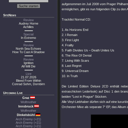
aufgenommen im Juli 2008 vom Prager Philharm
ermöglichen, gibt es nun folgenden Clip zu den
SiteNews
Tracklist Normal CD:
Review
Audrey Horne
Achilles
1. As Horizons End
Special
2. I Remain
In Extremo
3. First Light
Review
4. Frailty
North Sea Echoes
5. Faith Divides Us – Death Unites Us
How To Cast A Shadow
6. The Rise Of Denial
Review
7. Living With Scars
Ignition
8. Last Regret
All Will Die
9. Universal Dream
Live
10. In Truth
21.07.2026
Bleed From Within
Conrad Sohm, Dornbirn
Die Limited Edition Deluxe 2CD enthält ne
extraschicken Lederlook) auf Disc 1 den bra
Upcoming Live
beiden
"Lost in Prague"
Stücken.
Graz
Alle Vinyl-Liebhaber dürfen sich auf eine luxuriö
Wolfmother
Innsbruck
Orchester-Mixe als separate 7“ EP, das Album a
Wolfmother
Dinkelsbühl
Arch Enemy (+21)
Arch Enemy (+21)
Arch Enemy (+21)