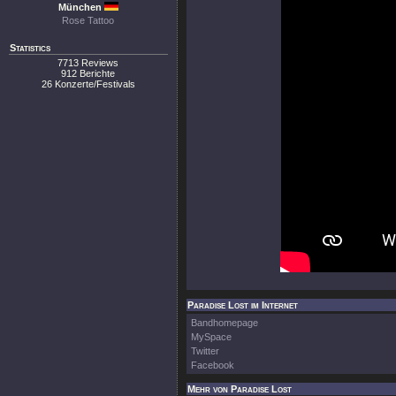
München
Rose Tattoo
Statistics
7713 Reviews
912 Berichte
26 Konzerte/Festivals
Paradise Lost im Internet
Bandhomepage
MySpace
Twitter
Facebook
Mehr von Paradise Lost