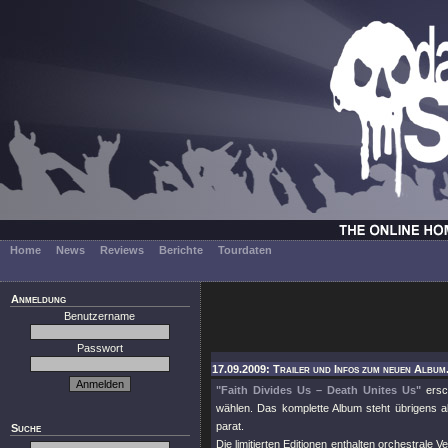
Home
News
Reviews
Berichte
Tourdaten
Anmeldung
Benutzername
Passwort
17.09.2009: Trailer und Infos zum neuen Album.
"Faith Divides Us – Death Unites Us"
ersc
wählen. Das komplette Album steht übrigens a
parat.
Suche
Die limitierten Editionen enthalten orchestrale