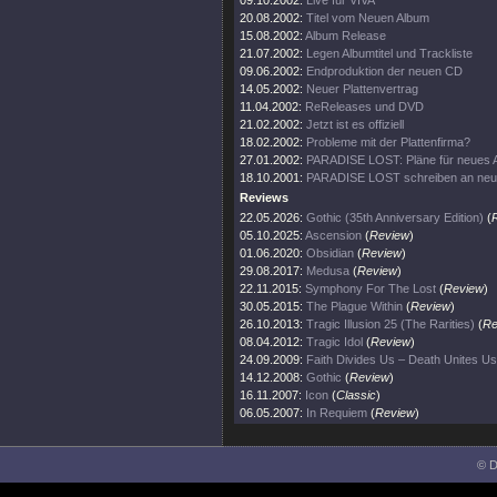
09.10.2002:
Live für VIVA
20.08.2002:
Titel vom Neuen Album
15.08.2002:
Album Release
21.07.2002:
Legen Albumtitel und Trackliste
09.06.2002:
Endproduktion der neuen CD
14.05.2002:
Neuer Plattenvertrag
11.04.2002:
ReReleases und DVD
21.02.2002:
Jetzt ist es offiziell
18.02.2002:
Probleme mit der Plattenfirma?
27.01.2002:
PARADISE LOST: Pläne für neues 
18.10.2001:
PARADISE LOST schreiben an ne
Reviews
22.05.2026:
Gothic (35th Anniversary Edition)
(
05.10.2025:
Ascension
(
Review
)
01.06.2020:
Obsidian
(
Review
)
29.08.2017:
Medusa
(
Review
)
22.11.2015:
Symphony For The Lost
(
Review
)
30.05.2015:
The Plague Within
(
Review
)
26.10.2013:
Tragic Illusion 25 (The Rarities)
(
Re
08.04.2012:
Tragic Idol
(
Review
)
24.09.2009:
Faith Divides Us – Death Unites Us
14.12.2008:
Gothic
(
Review
)
16.11.2007:
Icon
(
Classic
)
06.05.2007:
In Requiem
(
Review
)
© D