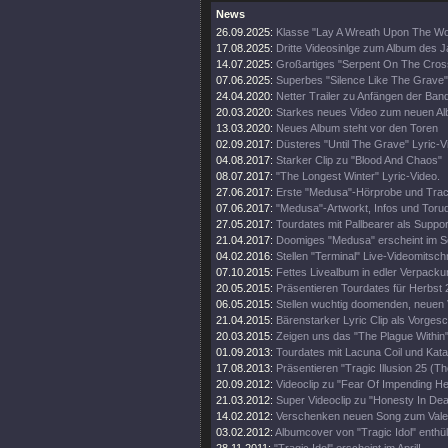
News
26.09.2025:
Klasse "Lay A Wreath Upon The Wor
17.08.2025:
Dritte Videosinlge zum Album des 
14.07.2025:
Großartiges "Serpent On The Cros
07.06.2025:
Superbes "Silence Like The Grave"
24.04.2020:
Netter Trailer zu Anfängen der Ban
20.03.2020:
Starkes neues Video zum neuen A
13.03.2020:
Neues Album steht vor den Toren
02.09.2017:
Düsteres "Until The Grave" Lyric-V
04.08.2017:
Starker Clip zu "Blood And Chaos"
08.07.2017:
"The Longest Winter" Lyric-Video.
27.06.2017:
Erste "Medusa"-Hörprobe und Track
07.06.2017:
"Medusa"-Artworkt, Infos und Toru
27.05.2017:
Tourdates mit Pallbearer als Suppor
21.04.2017:
Doomiges "Medusa" erscheint im 
04.02.2016:
Stellen "Terminal" Live-Videomitschni
07.10.2015:
Fettes Livealbum in edler Verpacku
20.05.2015:
Präsentieren Tourdates für Herbst 
06.05.2015:
Stellen wuchtig doomenden, neuen V
21.04.2015:
Bärenstarker Lyric Clip als Vorge
20.03.2015:
Zeigen uns das "The Plague Within"
01.09.2013:
Tourdates mit Lacuna Coil und Kata
17.08.2013:
Präsentieren "Tragic Illusion 25 (Th
20.09.2012:
Videoclip zu "Fear Of Impending Hel
21.03.2012:
Super Videoclip zu "Honesty In Dea
14.02.2012:
Verschenken neuen Song zum Valen
03.02.2012:
Albumcover von "Tragic Idol" enthüll