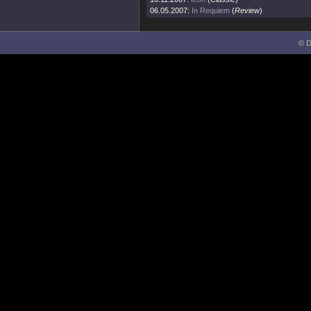
06.05.2007:
In Requiem
(
Review
)
© D