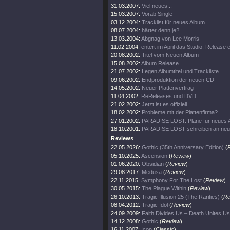
31.03.2007:
Viel neues...
15.03.2007:
Vorab Single
03.12.2004:
Tracklist für neues Album
08.07.2004:
härter denn je?
13.03.2004:
Abgnag von Lee Morris
11.02.2004:
entert im April das Studio, Release
20.08.2002:
Titel vom Neuen Album
15.08.2002:
Album Release
21.07.2002:
Legen Albumtitel und Trackliste
09.06.2002:
Endproduktion der neuen CD
14.05.2002:
Neuer Plattenvertrag
11.04.2002:
ReReleases und DVD
21.02.2002:
Jetzt ist es offiziell
18.02.2002:
Probleme mit der Plattenfirma?
27.01.2002:
PARADISE LOST: Pläne für neues 
18.10.2001:
PARADISE LOST schreiben an ne
Reviews
22.05.2026:
Gothic (35th Anniversary Edition)
(
05.10.2025:
Ascension
(
Review
)
01.06.2020:
Obsidian
(
Review
)
29.08.2017:
Medusa
(
Review
)
22.11.2015:
Symphony For The Lost
(
Review
)
30.05.2015:
The Plague Within
(
Review
)
26.10.2013:
Tragic Illusion 25 (The Rarities)
(
Re
08.04.2012:
Tragic Idol
(
Review
)
24.09.2009:
Faith Divides Us – Death Unites Us
14.12.2008:
Gothic
(
Review
)
16.11.2007:
Icon
(
Classic
)