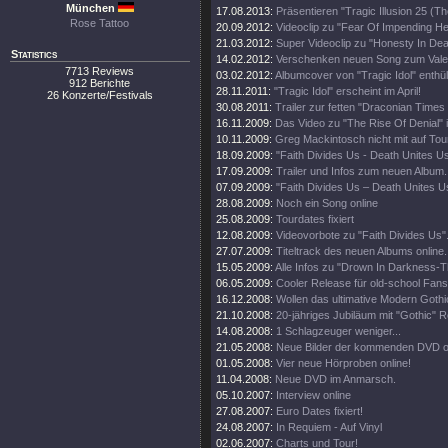
München
17.08.2013:
Präsentieren "Tragic Illusion 25 (Th
Rose Tattoo
20.09.2012:
Videoclip zu "Fear Of Impending Hel
21.03.2012:
Super Videoclip zu "Honesty In Dea
Statistics
14.02.2012:
Verschenken neuen Song zum Valen
7713 Reviews
03.02.2012:
Albumcover von "Tragic Idol" enthüll
912 Berichte
28.11.2011:
"Tragic Idol" erscheint im April!
26 Konzerte/Festivals
30.08.2011:
Trailer zur fetten "Draconian Time
16.11.2009:
Das Video zu "The Rise Of Denial" i
10.11.2009:
Greg Mackintosch nicht mit auf Tou
18.09.2009:
"Faith Divides Us - Death Unites U
17.09.2009:
Trailer und Infos zum neuen Album.
07.09.2009:
"Faith Divides Us – Death Unites Us
28.08.2009:
Noch ein Song online
25.08.2009:
Tourdates fixiert
12.08.2009:
Videovorbote zu "Faith Divides Us"
27.07.2009:
Titeltrack des neuen Albums online.
15.05.2009:
Alle Infos zu "Drown In Darkness-
06.05.2009:
Cooler Release für old-school Fans
16.12.2008:
Wollen das ultimative Modern Goth
21.10.2008:
20-jähriges Jubiläum mit "Gothic" R
14.08.2008:
1 Schlagzeuger weniger...
21.05.2008:
Neue Bilder der kommenden DVD on
01.05.2008:
Vier neue Hörproben online!
11.04.2008:
Neue DVD im Anmarsch.
05.10.2007:
Interview online
27.08.2007:
Euro Dates fixiert!
24.08.2007:
In Requiem - Auf Vinyl
02.06.2007:
Charts und Tour!