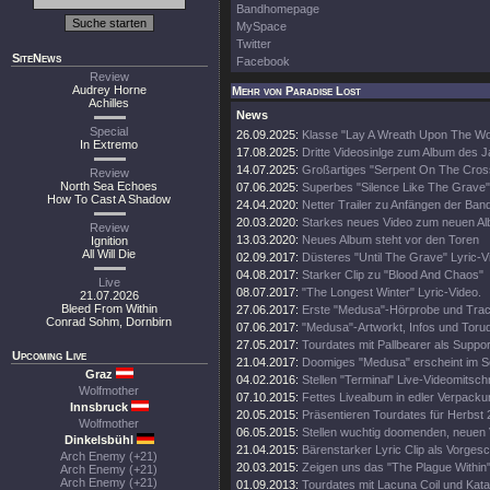
Bandhomepage
MySpace
Twitter
SiteNews
Facebook
Review
Audrey Horne
Mehr von Paradise Lost
Achilles
News
Special
26.09.2025:
Klasse "Lay A Wreath Upon The Wor
In Extremo
17.08.2025:
Dritte Videosinlge zum Album des 
14.07.2025:
Großartiges "Serpent On The Cros
Review
North Sea Echoes
07.06.2025:
Superbes "Silence Like The Grave"
How To Cast A Shadow
24.04.2020:
Netter Trailer zu Anfängen der Ban
20.03.2020:
Starkes neues Video zum neuen A
Review
13.03.2020:
Neues Album steht vor den Toren
Ignition
All Will Die
02.09.2017:
Düsteres "Until The Grave" Lyric-V
04.08.2017:
Starker Clip zu "Blood And Chaos"
Live
08.07.2017:
"The Longest Winter" Lyric-Video.
21.07.2026
Bleed From Within
27.06.2017:
Erste "Medusa"-Hörprobe und Track
Conrad Sohm, Dornbirn
07.06.2017:
"Medusa"-Artworkt, Infos und Toru
27.05.2017:
Tourdates mit Pallbearer als Suppor
Upcoming Live
21.04.2017:
Doomiges "Medusa" erscheint im 
Graz
04.02.2016:
Stellen "Terminal" Live-Videomitschni
Wolfmother
07.10.2015:
Fettes Livealbum in edler Verpacku
Innsbruck
20.05.2015:
Präsentieren Tourdates für Herbst 
Wolfmother
06.05.2015:
Stellen wuchtig doomenden, neuen V
Dinkelsbühl
21.04.2015:
Bärenstarker Lyric Clip als Vorge
Arch Enemy (+21)
20.03.2015:
Zeigen uns das "The Plague Within"
Arch Enemy (+21)
Arch Enemy (+21)
01.09.2013:
Tourdates mit Lacuna Coil und Kata