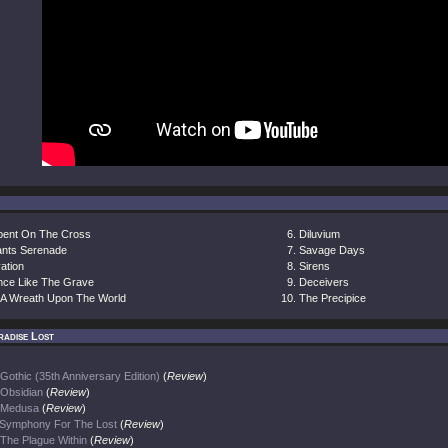
pent On The Cross
Diluvium
ants Serenade
Savage Days
ation
Sirens
ence Like The Grave
Deceivers
 A Wreath Upon The World
The Precipice
radise Lost
Gothic (35th Anniversary Edition)
(
Review
)
Obsidian
(
Review
)
Medusa
(
Review
)
Symphony For The Lost
(
Review
)
The Plague Within
(
Review
)