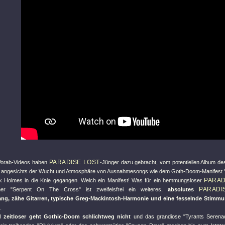
PARADISE LOST
 Vorab-Videos haben
-Jünger dazu gebracht, vom potentiellen Album d
n angesichts der Wucht und Atmosphäre von Ausnahmesongs wie dem Goth-Doom-Manifest
PARAD
ck Holmes in die Knie gegangen. Welch ein Manifest! Was für ein hemmungsloser
PARADI
ener
"Serpent On The Cross"
ist zweifelsfrei ein weiteres,
absolutes
ng, zähe Gitarren, typische Greg-Mackintosh-Harmonie und eine fesselnde Stimm
.
 zeitloser geht Gothic-Doom schlichtweg nicht
und das grandiose
"Tyrants Serena