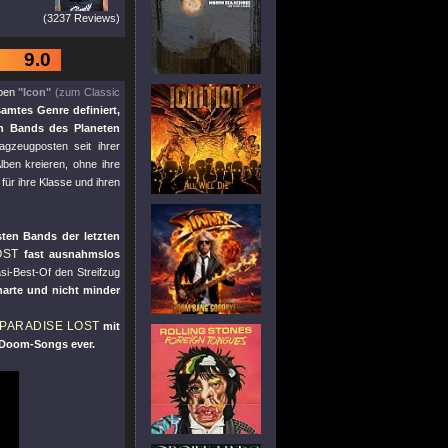
(3237 Reviews)
9.0
lben
"Icon"
(zum Classic
amtes Genre definiert,
en Bands des Planeten
gzeugposten seit ihrer
ben kreieren, ohne ihre
für ihre Klasse und ihren
sten Bands der letzten
OST
fast ausnahmslos
si-Best-Of den Streifzug
harte und nicht minder
PARADISE LOST
mit
-Doom-Songs ever.