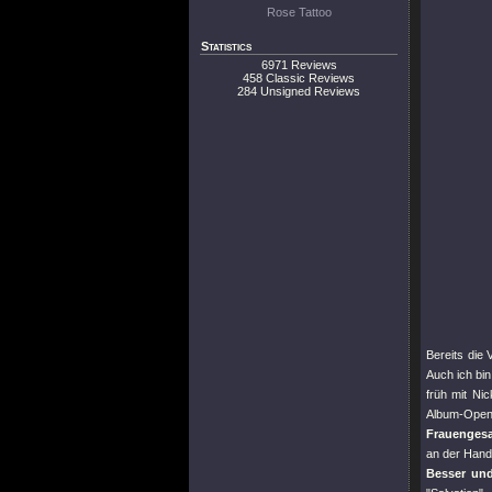
Rose Tattoo
Statistics
6971 Reviews
458 Classic Reviews
284 Unsigned Reviews
Bereits die
Auch ich bi
früh mit Ni
Album-Op
Frauengesa
an der Hand
Besser und