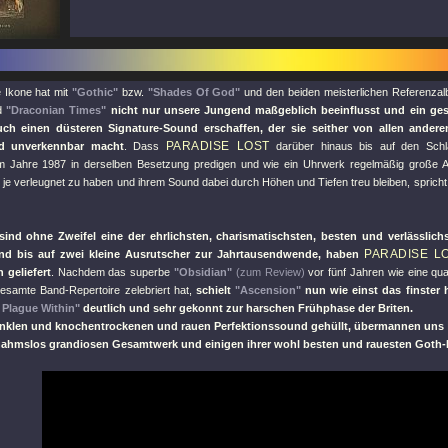
e Ikone hat mit
"Gothic"
bzw.
"Shades Of God"
und den beiden meisterlichen Referenza
d
"Draconian Times"
nicht nur unsere Jungend maßgeblich beeinflusst und ein ges
ch einen düsteren Signature-Sound erschaffen, der sie seither von allen ander
PARADISE LOST
d unverkennbar macht
. Dass
darüber hinaus bis auf den Schla
 Jahre 1987 in derselben Besetzung predigen und wie ein Uhrwerk regelmäßig große Al
e verleugnet zu haben und ihrem Sound dabei durch Höhen und Tiefen treu bleiben, spricht 
 sind ohne Zweifel eine der ehrlichsten, charismatischsten, besten und verlässlich
PARADISE L
d bis auf zwei kleine Ausrutscher zur Jahrtausendwende, haben
 geliefert
. Nachdem das superbe
"Obsidian"
(zum Review)
vor fünf Jahren wie eine qua
esamte Band-Repertoire zelebriert hat,
schielt
"Ascension"
nun wie einst das finster 
 Plague Within"
deutlich und sehr gekonnt zur harschen Frühphase der Briten.
unklen und knochentrockenen und rauen Perfektionssound gehüllt, übermannen uns
ahmslos grandiosen Gesamtwerk und einigen ihrer wohl besten und rauesten Goth