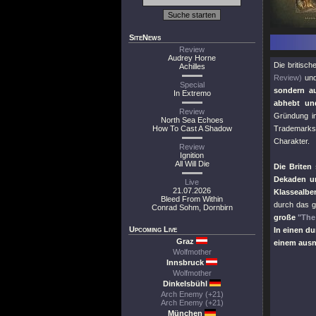
SiteNews
Review
Audrey Horne
Die britisch
Achilles
Review)
un
Special
sondern au
In Extremo
abhebt un
Review
Gründung im
North Sea Echoes
How To Cast A Shadow
Trademarks j
Charakter.
Review
Ignition
All Will Die
Die Briten
Dekaden un
Live
21.07.2026
Klassealben
Bleed From Within
durch das g
Conrad Sohm, Dornbirn
große
"The
Upcoming Live
In einen d
Graz
einem ausn
Wolfmother
Innsbruck
Wolfmother
Dinkelsbühl
Arch Enemy (+21)
Arch Enemy (+21)
München