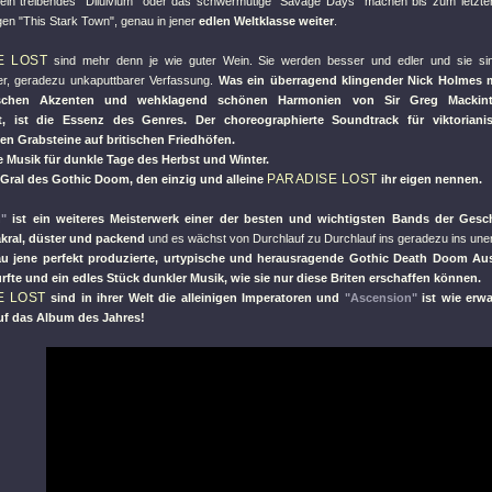
 ein treibendes
"Diluivium"
oder das schwermütige
"Savage Days"
machen bis zum letzte
igen
"This Stark Town"
, genau in jener
edlen Weltklasse weiter
.
E LOST
sind mehr denn je wie guter Wein. Sie werden besser und edler und sie sin
r, geradezu unkaputtbarer Verfassung.
Was ein überragend klingender Nick Holmes m
ischen Akzenten und wehklagend schönen Harmonien von Sir Greg Macki
et, ist die Essenz des Genres. Der choreographierte Soundtrack für viktoria
en Grabsteine auf britischen Friedhöfen.
e Musik für dunkle Tage des Herbst und Winter.
PARADISE LOST
 Gral des Gothic Doom, den einzig und alleine
ihr eigen nennen.
"
ist ein weiteres Meisterwerk einer der besten und wichtigsten Bands der Gesc
akral, düster und packend
und es wächst von Durchlauf zu Durchlauf ins geradezu ins une
au jene perfekt produzierte, urtypische und herausragende Gothic Death Doom Au
rfte und ein edles Stück dunkler Musik, wie sie nur diese Briten erschaffen können.
E LOST
sind in ihrer Welt die alleinigen Imperatoren und
"Ascension"
ist wie erwa
uf das Album des Jahres!