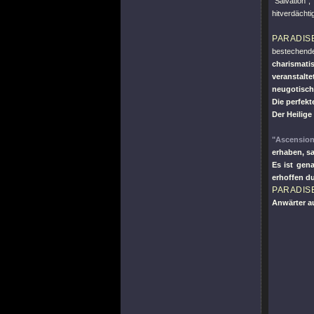
"Salvation"
,
hitverdächt
PARADIS
bestechende
charismat
veranstalt
neugotisch
Die perfekt
Der Heilige
"Ascension
erhaben, s
Es ist gen
erhoffen du
PARADIS
Anwärter a