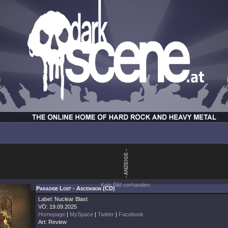
Kein Bild vorhanden.
Paradise Lost - Ascension (CD)
Label: Nuclear Blast
VÖ: 19.09.2025
Homepage
|
MySpace
|
Twitter
|
Facebook
Art: Review