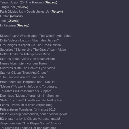
Tragic Illusion 25 (The Rarities)
(
Review
)
Tragic Idol
(
Review
)
Faith Divides Us – Death Unites Us
(
Review
)
Gothic
(
Review
)
Icon
(
Classic
)
In Requiem
(
Review
)
Klasse "Lay A Wreath Upon The World" Lyric-Video
Dritte Videosinlge zum Album des Jahres?
Großartiges "Serpent On The Cross" Video
Superbes "Silence Like The Grave" samt Video
Netter Trailer zu Anfängen der Band
Starkes neues Video zum neuen Album
Neues Album steht vor den Toren
Düsteres "Until The Grave" Lyric-Video
Starker Clip zu "Blood And Chaos"
"The Longest Winter" Lyric-Video.
Erste "Medusa"-Hörprobe und Tracklist.
"Medusa"-Artworkt, Infos und Torudates.
Tourdates mit Pallbearer als Support.
Doomiges "Medusa" erscheint im Sommer.
Stellen "Terminal" Live-Videomitschnitt online.
Fettes Livealbum in edler Verpackung!
Präsentieren Tourdates für Herbst 2015.
Stellen wuchtig doomenden, neuen Videoclip vor.
Bärenstarker Lyric Clip als Vorgeschmack!
Zeigen uns das "The Plague Within" Artwork.
Tourdates mit Lacuna Coil und Katatonia.