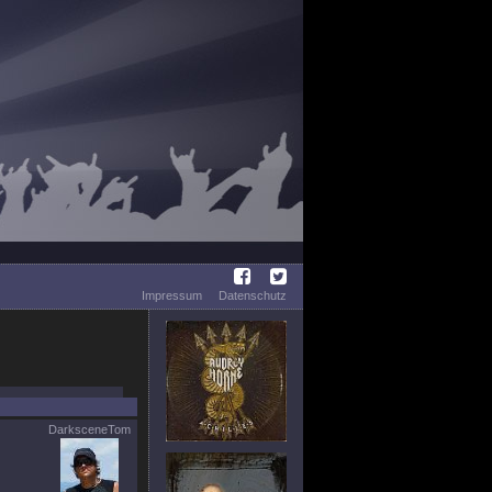
Impressum
Datenschutz
DarksceneTom