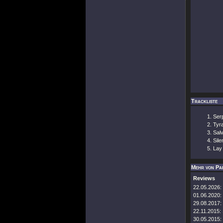
Trackliste
Ser
Tyr
Salv
Sil
Lay
Mehr von Pa
Reviews
22.05.2026:
01.06.2020:
29.08.2017:
22.11.2015:
30.05.2015: