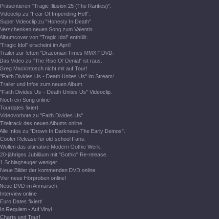
Präsentieren "Tragic Illusion 25 (The Rarities)".
Videoclip zu "Fear Of Impending Hell".
Super Videoclip zu "Honesty In Death"
Verschenken neuen Song zum Valentin.
Albumcover von "Tragic Idol" enthüllt.
"Tragic Idol" erscheint im April!
Trailer zur fetten "Draconian Times MMXI" DVD.
Das Video zu "The Rise Of Denial" ist raus.
Greg Mackintosch nicht mit auf Tour!
"Faith Divides Us - Death Unites Us" im Stream!
Trailer und Infos zum neuen Album.
"Faith Divides Us – Death Unites Us" Videoclip.
Noch ein Song online
Tourdates fixiert
Videovorbote zu "Faith Divides Us".
Titeltrack des neuen Albums online.
Alle Infos zu "Drown In Darkness-The Early Demos".
Cooler Release für old-school Fans.
Wollen das ultimative Modern Gothic Werk.
20-jähriges Jubiläum mit "Gothic" Re-release.
1 Schlagzeuger weniger...
Neue Bilder der kommenden DVD online.
Vier neue Hörproben online!
Neue DVD im Anmarsch.
Interview online
Euro Dates fixiert!
In Requiem - Auf Vinyl
Charts und Tour!