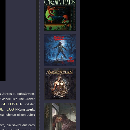
es Jahres zu schwärmen.
"Silence Like The Grave"
ISE LOST
-Hit und der
SE LOST
-Kunstwerk.
ung
nehmen einem sofort
de"
, ein sakral düsteres