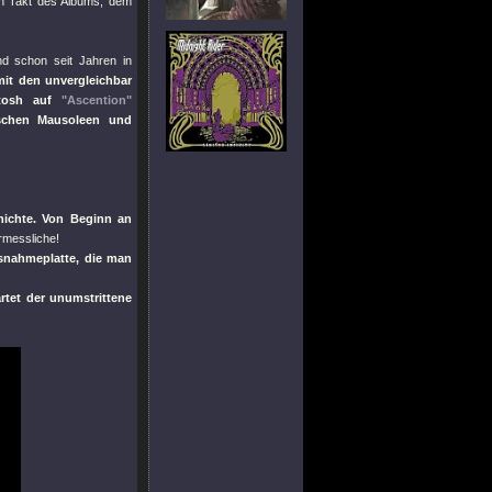
n Takt des Albums, dem
d schon seit Jahren in
it den unvergleichbar
ntosh auf
"Ascention"
nischen Mausoleen und
hichte. Von Beginn an
rmessliche!
snahmeplatte, die man
rtet der unumstrittene