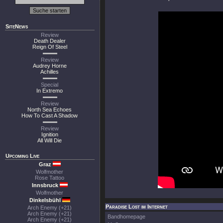
SiteNews
Review
Death Dealer
Reign Of Steel
Review
Audrey Horne
Achilles
Special
In Extremo
Review
North Sea Echoes
How To Cast A Shadow
Review
Ignition
All Will Die
Upcoming Live
Graz
Wolfmother
Rose Tattoo
Innsbruck
Wolfmother
Dinkelsbühl
Paradise Lost im Internet
Arch Enemy (+21)
Arch Enemy (+21)
Bandhomepage
Arch Enemy (+21)