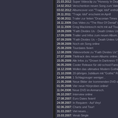
21.03.2012:
Super Videoclip zu "Honesty In Dea
14.02.2012:
Verschenken neuen Song zum Valen
03.02.2012:
Albumcover von "Tragic Idol" enthüll
28.11.2011:
"Tragic Idol" erscheint im April!
30.08.2011:
Trailer zur fetten "Draconian Time
16.11.2009:
Das Video zu "The Rise Of Denial" i
10.11.2009:
Greg Mackintosch nicht mit auf Tou
18.09.2009:
"Faith Divides Us - Death Unites U
17.09.2009:
Trailer und Infos zum neuen Album.
07.09.2009:
"Faith Divides Us – Death Unites Us
28.08.2009:
Noch ein Song online
25.08.2009:
Tourdates fixiert
12.08.2009:
Videovorbote zu "Faith Divides Us"
27.07.2009:
Titeltrack des neuen Albums online.
15.05.2009:
Alle Infos zu "Drown In Darkness-
06.05.2009:
Cooler Release für old-school Fans
16.12.2008:
Wollen das ultimative Modern Goth
21.10.2008:
20-jähriges Jubiläum mit "Gothic" R
14.08.2008:
1 Schlagzeuger weniger...
21.05.2008:
Neue Bilder der kommenden DVD on
01.05.2008:
Vier neue Hörproben online!
11.04.2008:
Neue DVD im Anmarsch.
05.10.2007:
Interview online
27.08.2007:
Euro Dates fixiert!
24.08.2007:
In Requiem - Auf Vinyl
02.06.2007:
Charts und Tour!
31.03.2007:
Viel neues...
15.03.2007:
Vorab Single