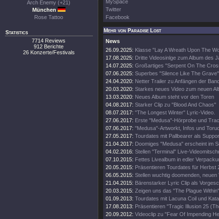
MySpace
Arch Enemy (+21)
Twitter
München
Rose Tattoo
Facebook
Mehr von Paradise Lost
Statistics
7714 Reviews
News
912 Berichte
26.09.2025:
Klasse "Lay A Wreath Upon The Wor
26 Konzerte/Festivals
17.08.2025:
Dritte Videosinlge zum Album des 
14.07.2025:
Großartiges "Serpent On The Cros
07.06.2025:
Superbes "Silence Like The Grave"
24.04.2020:
Netter Trailer zu Anfängen der Ban
20.03.2020:
Starkes neues Video zum neuen A
13.03.2020:
Neues Album steht vor den Toren
04.08.2017:
Starker Clip zu "Blood And Chaos"
08.07.2017:
"The Longest Winter" Lyric-Video.
27.06.2017:
Erste "Medusa"-Hörprobe und Track
07.06.2017:
"Medusa"-Artworkt, Infos und Toru
27.05.2017:
Tourdates mit Pallbearer als Suppor
21.04.2017:
Doomiges "Medusa" erscheint im 
04.02.2016:
Stellen "Terminal" Live-Videomitschni
07.10.2015:
Fettes Livealbum in edler Verpacku
20.05.2015:
Präsentieren Tourdates für Herbst 
06.05.2015:
Stellen wuchtig doomenden, neuen V
21.04.2015:
Bärenstarker Lyric Clip als Vorge
20.03.2015:
Zeigen uns das "The Plague Within"
01.09.2013:
Tourdates mit Lacuna Coil und Kata
17.08.2013:
Präsentieren "Tragic Illusion 25 (Th
20.09.2012:
Videoclip zu "Fear Of Impending Hel