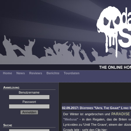
Home
News
Reviews
Berichte
Tourdaten
Anmeldung
Benutzername
Passwort
02.09.2017: Düsteres "Until The Grave" Lyric-V
PARADISE
Der Winter ist angebrochen und
"Medusa"
- in den Regalen, das die Briten vo
Lyricvideo zu 'Until The Grave', einem der d
Suche
Growls lebt - seht den Clip hier: