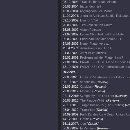
03.12.2004:
Tracklist für neues Album
08.07.2004:
härter denn je?
13.03.2004:
Abgnag von Lee Morris
11.02.2004:
entert im April das Studio, Release
09.10.2002:
Live für VIVA
20.08.2002:
Titel vom Neuen Album
15.08.2002:
Album Release
21.07.2002:
Legen Albumtitel und Trackliste
09.06.2002:
Endproduktion der neuen CD
14.05.2002:
Neuer Plattenvertrag
11.04.2002:
ReReleases und DVD
21.02.2002:
Jetzt ist es offiziell
18.02.2002:
Probleme mit der Plattenfirma?
27.01.2002:
PARADISE LOST: Pläne für neues 
18.10.2001:
PARADISE LOST schreiben an ne
Reviews
22.05.2026:
Gothic (35th Anniversary Edition)
(
05.10.2025:
Ascension
(
Review
)
01.06.2020:
Obsidian
(
Review
)
29.08.2017:
Medusa
(
Review
)
22.11.2015:
Symphony For The Lost
(
Review
)
30.05.2015:
The Plague Within
(
Review
)
26.10.2013:
Tragic Illusion 25 (The Rarities)
(
Re
08.04.2012:
Tragic Idol
(
Review
)
24.09.2009:
Faith Divides Us – Death Unites Us
14.12.2008:
Gothic
(
Review
)
16.11.2007:
Icon
(
Classic
)
06.05.2007:
In Requiem
(
Review
)